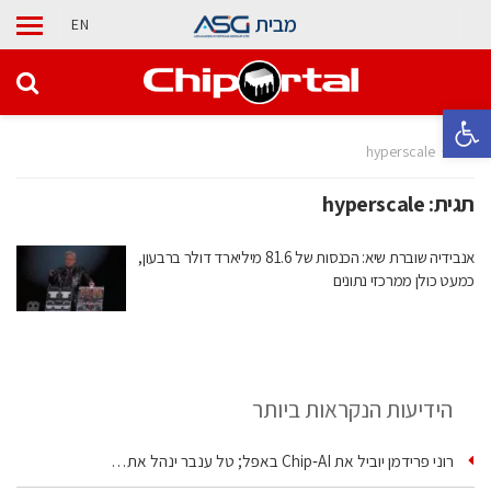
מבית
EN
פתח סרגל נגישות
בית
hyperscale
תגית:
hyperscale
אנבידיה שוברת שיא: הכנסות של 81.6 מיליארד דולר ברבעון,
כמעט כולן ממרכזי נתונים
הידיעות הנקראות ביותר
רוני פרידמן יוביל את Chip‑AI באפל; טל ענבר ינהל את…