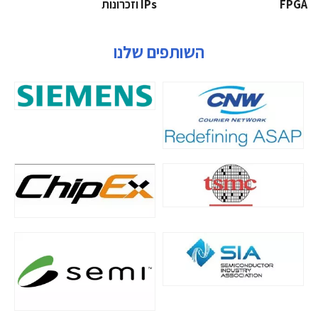
‫‪FPGA‬‬
‫ ‪וזכרונות IPs‬‬
השותפים שלנו