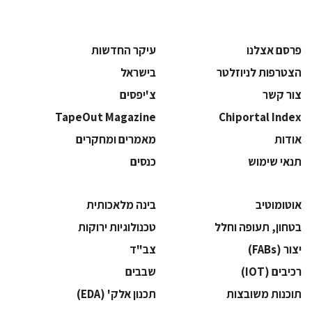
פרסם אצלנו
עיקר החדשות
הצטרפות לניוזלטר
בישראל
צור קשר
צ'יפסים
TapeOut Magazine
Chiportal Index
אודות
מאמרים ומחקרים
תנאי שימוש
כנסים
אוטומוטיב
בינה מלאכותית
בטחון, תעופה וחלל
‫טכנולוגיות ירוקות‬
‫יצור (‪(FABs‬‬
‫צב"ד‬
‫רכיבים‬ (IOT)
‫שבבים‬
‫תוכנות משובצות‬
‫תכנון אלק' (‪(EDA‬‬