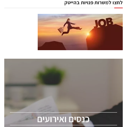
לחצו למשרות פנויות בהייטק
כנסים ואירועים
כנס ChipEx2026 יערך ב-12-13 במאי, 2026. הכנס מיועד
לכל העוסקים בתעשיית הסמיקונדקטור כולל מהנדסים,
מומחים מקצועיים ובכירים.
כנסים ואירועים
ChipEx2026 will be held on May 12-13, 2026. The