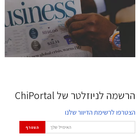
conference is intended for everyone involved in the
semiconductor industry, including engineers,
professional experts, and senior executives.
לחץ לפרטים
הרשמה לניוזלטר של ChiPortal
הצטרפו לרשימת הדיוור שלנו