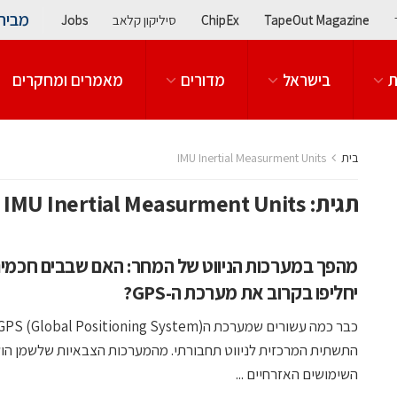
מבית
TapeOut Magazine
ChipEx
סיליקון קלאב
Jobs
ת
בישראל
מדורים
מאמרים ומחקרים
בית
IMU Inertial Measurment Units
תגית:
IMU Inertial Measurment Units
מהפך במערכות הניווט של המחר: האם שבבים חכמי
יחליפו בקרוב את מערכת ה-GPS?
התשתית המרכזית לניווט תחבורתי. מהמערכות הצבאיות שלשמן הו
השימושים האזרחיים ...