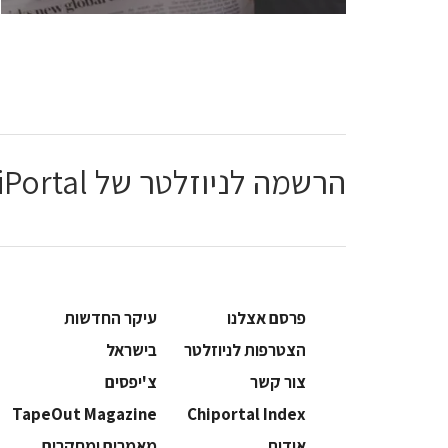
הרשמה לניוזלטר של ChiPortal
פרסם אצלנו
עיקר החדשות
הצטרפות לניוזלטר
בישראל
צור קשר
צ'יפסים
TapeOut Magazine
Chiportal Index
אודות
מאמרים ומחקרים