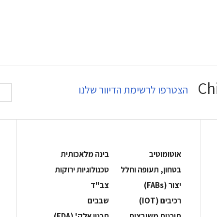
הצטרפו לרשימת הדיוור שלנו
אוטומוטיב
בינה מלאכותית
בטחון, תעופה וחלל
‫טכנולוגיות ירוקות‬
‫יצור (‪(FABs‬‬
‫צב"ד‬
‫רכיבים‬ (IOT)
‫שבבים‬
‫תוכנות משובצות‬
‫תכנון אלק' (‪(EDA‬‬