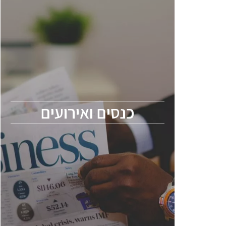
כנסים ואירועים
כנס ChipEx2026 יערך ב-12-13 במאי, 2026.
הכנס מיועד לכל העוסקים בתעשיית
הסמיקונדקטור כולל מהנדסים, מומחים מקצועיים
ובכירים.
כנסים ואירועים
ChipEx2026 will be held on May 12-13,
2026. The conference is intended for
everyone involved in the semiconductor
industry, including engineers, professional
experts, and senior executives.
לחץ לפרטים