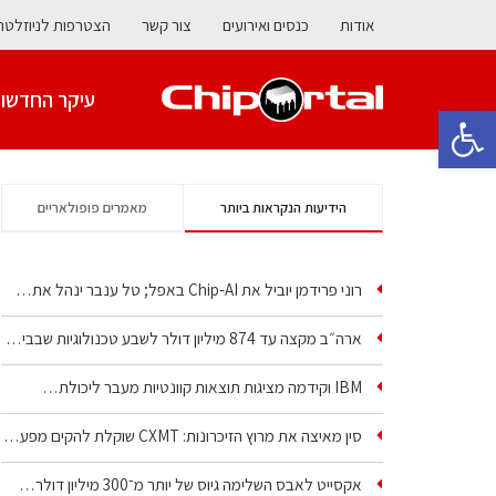
אודות
כנסים ואירועים
צור קשר
הצטרפות לניוזלטר
עיקר החדשו
פתח סרגל נגישות
הידיעות הנקראות ביותר
מאמרים פופולאריים
רוני פרידמן יוביל את Chip‑AI באפל; טל ענבר ינהל את…
ארה״ב מקצה עד 874 מיליון דולר לשבע טכנולוגיות שבבים…
IBM וקידמה מציגות תוצאות קוונטיות מעבר ליכולת…
סין מאיצה את מרוץ הזיכרונות: CXMT שוקלת להקים מפעל…
אקסייט לאבס השלימה גיוס של יותר מ־300 מיליון דולר…