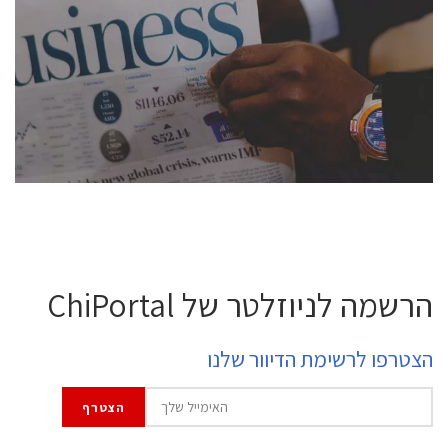
conference is intended for everyone involved in the
semiconductor industry, including engineers,
professional experts, and senior executives.
לחץ לפרטים
הרשמה לניוזלטר של ChiPortal
הצטרפו לרשימת הדיוור שלנו