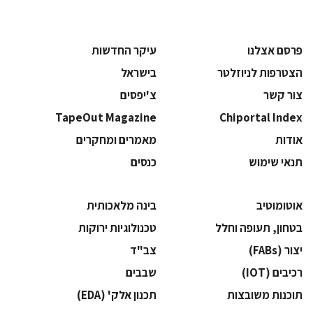
פרסם אצלנו
עיקר החדשות
הצטרפות לניוזלטר
בישראל
צור קשר
צ'יפסים
TapeOut Magazine
Chiportal Index
אודות
מאמרים ומחקרים
תנאי שימוש
כנסים
אוטומוטיב
בינה מלאכותית
בטחון, תעופה וחלל
‫טכנולוגיות ירוקות‬
‫יצור (‪(FABs‬‬
‫צב"ד‬
‫רכיבים‬ (IOT)
‫שבבים‬
‫תוכנות משובצות‬
‫תכנון אלק' (‪(EDA‬‬