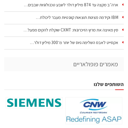
ארה״ב מקצה עד 874 מיליון דולר לשבע טכנולוגיות שבבים…
IBM וקידמה מציגות תוצאות קוונטיות מעבר ליכולת…
סין מאיצה את מרוץ הזיכרונות: CXMT שוקלת להקים מפעל…
אקסייט לאבס השלימה גיוס של יותר מ־300 מיליון דולר…
מאמרים פופולאריים
השותפים שלנו