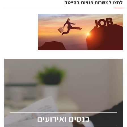
לחצו למשרות פנויות בהייטק
כנסים ואירועים
כנס ChipEx2026 יערך ב-12-13 במאי, 2026. הכנס מיועד
לכל העוסקים בתעשיית הסמיקונדקטור כולל מהנדסים,
מומחים מקצועיים ובכירים.
כנסים ואירועים
ChipEx2026 will be held on May 12-13, 2026. The