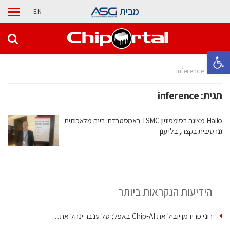
מבית
EN
פתח סרגל נגישות
בית
inference
תגית:
inference
Hailo מציגה בסימפוזיון TSMC באמסטרדם: בינה מלאכותית
גנרטיבית בקצה, בלי ענן
הידיעות הנקראות ביותר
רוני פרידמן יוביל את Chip‑AI באפל; טל ענבר ינהל את…