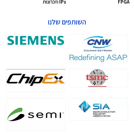
‫‪FPGA‬‬
‫ ‪וזכרונות IPs‬‬
השותפים שלנו