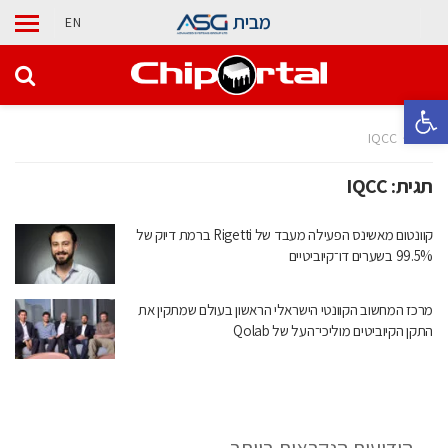
מבית
EN
פתח סרגל נגישות
בית
IQCC
תגית:
IQCC
קוונטום מאשינס הפעילה מעבד של Rigetti ברמת דיוק של
99.5% בשערים דו־קיוביטיים
מרכז המחשוב הקוונטי הישראלי הראשון בעולם שמתקין את
התקן הקיוביטים מוליכי־העל של Qolab