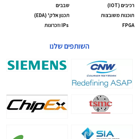
‫רכיבים‬ (IOT)
‫שבבים‬
‫תוכנות משובצות‬
‫תכנון אלק' (‪(EDA‬‬
‫‪FPGA‬‬
‫ ‪וזכרונות IPs‬‬
השותפים שלנו