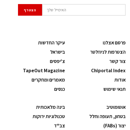
פרסם אצלנו
עיקר החדשות
הצטרפות לניוזלטר
בישראל
צור קשר
צ'יפסים
TapeOut Magazine
Chiportal Index
אודות
מאמרים ומחקרים
תנאי שימוש
כנסים
אוטומוטיב
בינה מלאכותית
בטחון, תעופה וחלל
‫טכנולוגיות ירוקות‬
‫יצור (‪(FABs‬‬
‫צב"ד‬