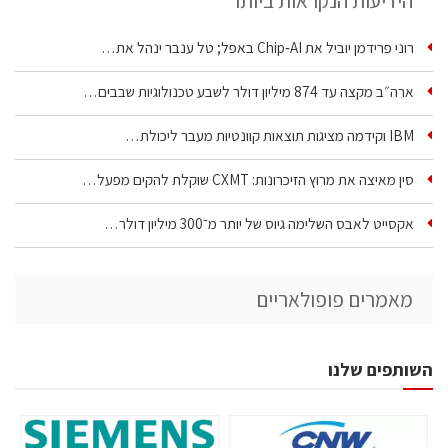
הידיעות הנקראות ביותר
רוני פרידמן יוביל את Chip‑AI באפל; טל ענבר ינהל את…
ארה״ב מקצה עד 874 מיליון דולר לשבע טכנולוגיות שבבים…
IBM וקידמה מציגות תוצאות קוונטיות מעבר ליכולת…
סין מאיצה את מרוץ הזיכרונות: CXMT שוקלת להקים מפעל…
אקסייט לאבס השלימה גיוס של יותר מ־300 מיליון דולר…
מאמרים פופולאריים
השותפים שלנו