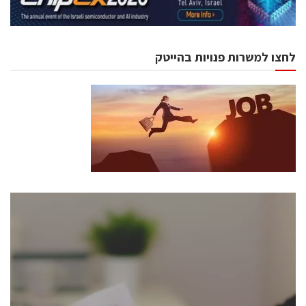
לחצו למשרות פנויות בהייטק
כנסים ואירועים
כנס ChipEx2026 יערך ב-12-13 במאי, 2026. הכנס מיועד
לכל העוסקים בתעשיית הסמיקונדקטור כולל מהנדסים,