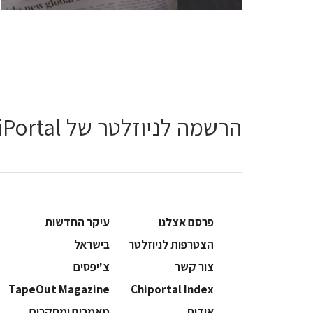
הרשמה לניוזלטר של ChiPortal
פרסם אצלנו
עיקר החדשות
הצטרפות לניוזלטר
בישראל
צור קשר
צ'יפסים
TapeOut Magazine
Chiportal Index
אודות
מאמרים ומחקרים