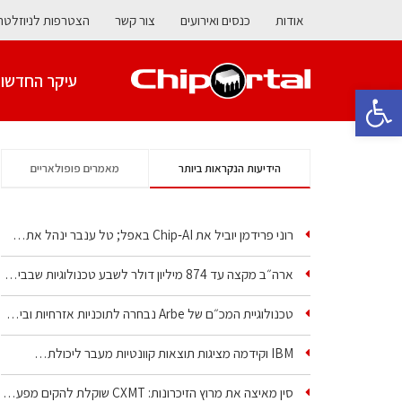
אודות
כנסים ואירועים
צור קשר
הצטרפות לניוזלטר
עיקר החדשו
פתח סרגל נגישות
הידיעות הנקראות ביותר
מאמרים פופולאריים
רוני פרידמן יוביל את Chip‑AI באפל; טל ענבר ינהל את…
ארה״ב מקצה עד 874 מיליון דולר לשבע טכנולוגיות שבבים…
טכנולוגיית המכ״ם של Arbe נבחרה לתוכניות אזרחיות וביטחוניות
IBM וקידמה מציגות תוצאות קוונטיות מעבר ליכולת…
סין מאיצה את מרוץ הזיכרונות: CXMT שוקלת להקים מפעל…