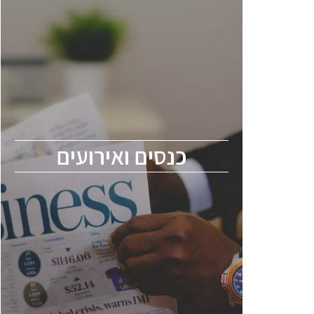
כנסים ואירועים
כנס ChipEx2026 יערך ב-12-13 במאי, 2026.
הכנס מיועד לכל העוסקים בתעשיית
הסמיקונדקטור כולל מהנדסים, מומחים מקצועיים
ובכירים.
כנסים ואירועים
ChipEx2026 will be held on May 12-13,
2026. The conference is intended for
everyone involved in the semiconductor
industry, including engineers, professional
experts, and senior executives.
לחץ לפרטים