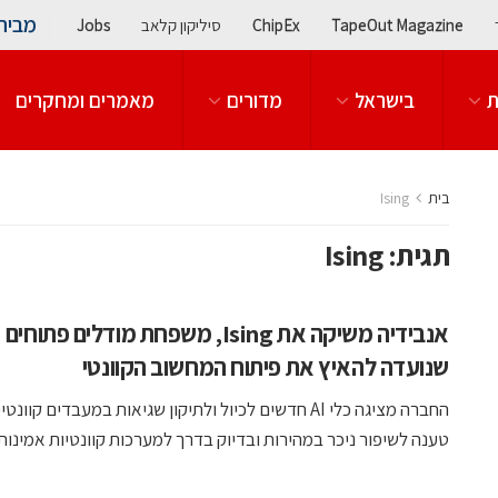
מבית
TapeOut Magazine
ChipEx
סיליקון קלאב
Jobs
ת
בישראל
מדורים
מאמרים ומחקרים
בית
Ising
תגית:
Ising
אנבידיה משיקה את Ising, משפחת מודלים פתוחים
שנועדה להאיץ את פיתוח המחשוב הקוונטי
החברה מציגה כלי AI חדשים לכיול ולתיקון שגיאות במעבדים קוונ
טענה לשיפור ניכר במהירות ובדיוק בדרך למערכות קוונטיות אמינות .