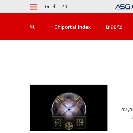
EN
צ'יפסים
Chiportal Index
טיים, עם
..