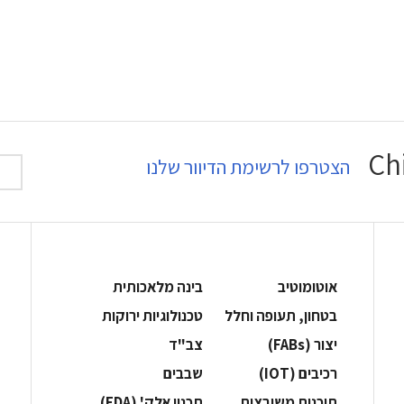
הצטרפו לרשימת הדיוור שלנו
אוטומוטיב
בינה מלאכותית
בטחון, תעופה וחלל
‫טכנולוגיות ירוקות‬
‫יצור (‪(FABs‬‬
‫צב"ד‬
‫רכיבים‬ (IOT)
‫שבבים‬
‫תוכנות משובצות‬
‫תכנון אלק' (‪(EDA‬‬