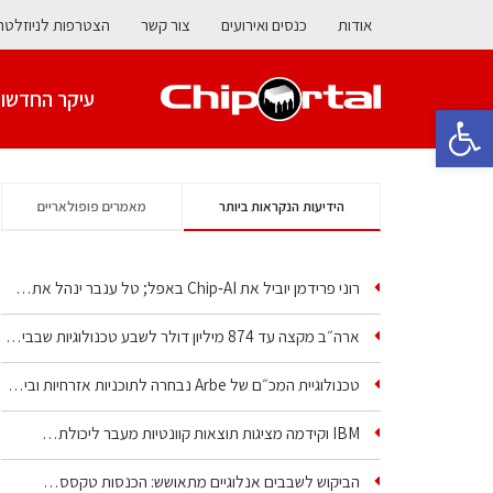
אודות
כנסים ואירועים
צור קשר
הצטרפות לניוזלטר
עיקר החדשו
פתח סרגל נגישות
הידיעות הנקראות ביותר
מאמרים פופולאריים
רוני פרידמן יוביל את Chip‑AI באפל; טל ענבר ינהל את…
ארה״ב מקצה עד 874 מיליון דולר לשבע טכנולוגיות שבבים…
טכנולוגיית המכ״ם של Arbe נבחרה לתוכניות אזרחיות וביטחוניות
IBM וקידמה מציגות תוצאות קוונטיות מעבר ליכולת…
הביקוש לשבבים אנלוגיים מתאושש: הכנסות טקסס…