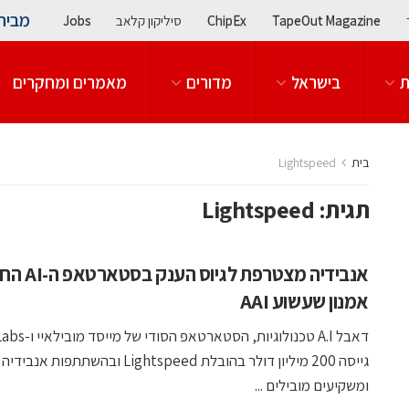
מבית
TapeOut Magazine
ChipEx
סיליקון קלאב
Jobs
ת
בישראל
מדורים
מאמרים ומחקרים
בית
Lightspeed
תגית:
Lightspeed
אנבידיה מצטרפת ל
אמנון שעשוע AAI
גייסה 200 מיליון דולר בהובלת Lightspeed ובהשתתפות אנבידיה
ומשקיעים מובילים ...