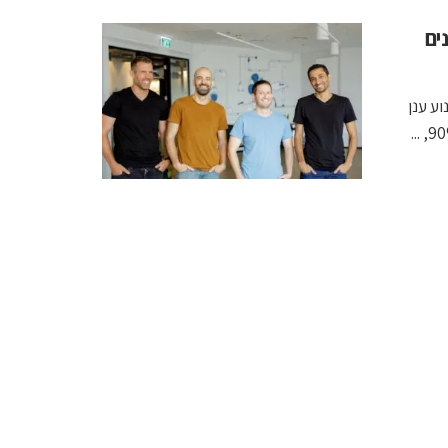
ונים
קס פיתח מנוע ענן