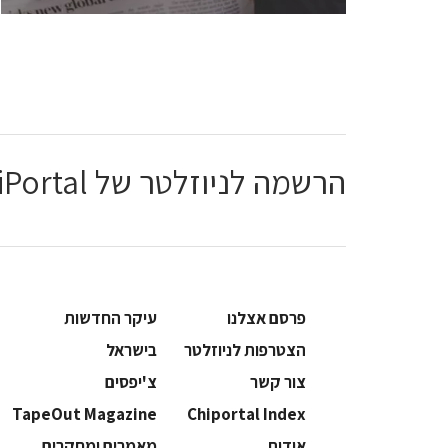
הרשמה לניוזלטר של ChiPortal
פרסם אצלנו
עיקר החדשות
הצטרפות לניוזלטר
בישראל
צור קשר
צ'יפסים
TapeOut Magazine
Chiportal Index
אודות
מאמרים ומחקרים