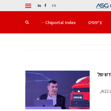
EN
צ'יפסים
Chiportal Index
גיוס הענק בסטארטאפ ה-AI החדש של
דאבל A.I טכנולוגיות, הסטארטאפ הסודי של מייסד מובילאיי ו-AI21 Labs,