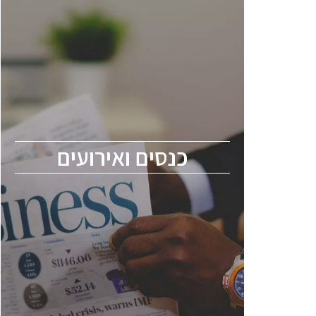
כנסים ואירועים
כנס ChipEx2026 יערך ב-12-13 במאי, 2026.
הכנס מיועד לכל העוסקים בתעשיית
הסמיקונדקטור כולל מהנדסים, מומחים מקצועיים
ובכירים.
כנסים ואירועים
ChipEx2026 will be held on May 12-13,
2026. The conference is intended for
everyone involved in the semiconductor
industry, including engineers, professional
experts, and senior executives.
לחץ לפרטים