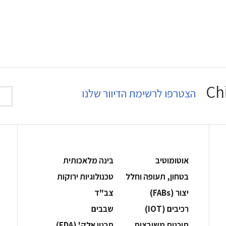
הצטרפו לרשימת הדיוור שלנו
אוטומוטיב
בינה מלאכותית
בטחון, תעופה וחלל
‫טכנולוגיות ירוקות‬
‫יצור (‪(FABs‬‬
‫צב"ד‬
‫רכיבים‬ (IOT)
‫שבבים‬
‫תוכנות משובצות‬
‫תכנון אלק' (‪(EDA‬‬