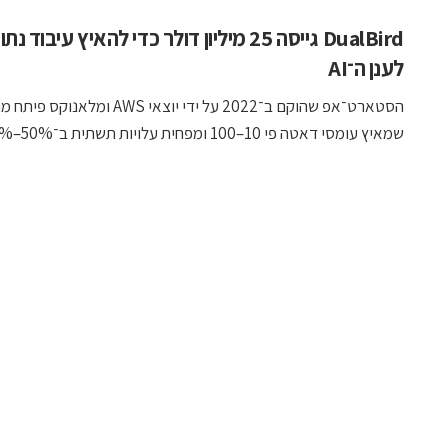
DualBird גייסה 25 מיליון דולר כדי להאיץ עיבוד נת
לענן ה־AI
הסטארט־אפ שהוקם ב־2022 על ידי יוצאי AWS ומלאנו
שמאיץ עומסי דאטה פי 10–100 ומפחית עלויות תשתית ב־50%–90%, ...