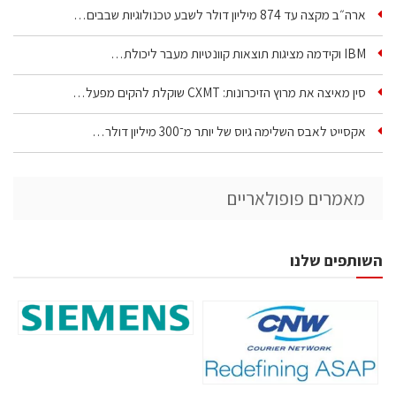
ארה״ב מקצה עד 874 מיליון דולר לשבע טכנולוגיות שבבים…
IBM וקידמה מציגות תוצאות קוונטיות מעבר ליכולת…
סין מאיצה את מרוץ הזיכרונות: CXMT שוקלת להקים מפעל…
אקסייט לאבס השלימה גיוס של יותר מ־300 מיליון דולר…
מאמרים פופולאריים
השותפים שלנו