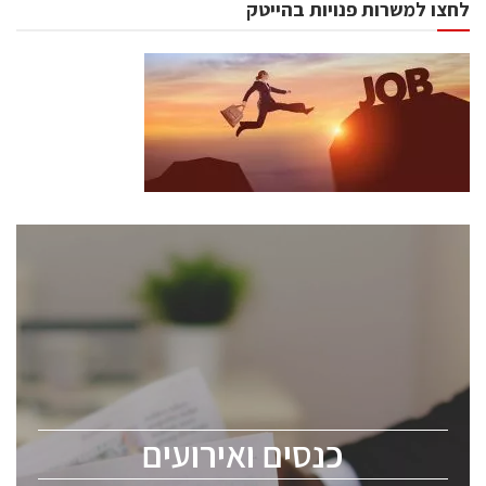
לחצו למשרות פנויות בהייטק
כנסים ואירועים
כנס ChipEx2026 יערך ב-12-13 במאי, 2026. הכנס מיועד
לכל העוסקים בתעשיית הסמיקונדקטור כולל מהנדסים,
מומחים מקצועיים ובכירים.
כנסים ואירועים
ChipEx2026 will be held on May 12-13, 2026. The