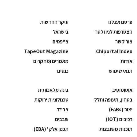
פרסם אצלנו
עיקר החדשות
הצטרפות לניוזלטר
בישראל
צור קשר
צ'יפסים
TapeOut Magazine
Chiportal Index
אודות
מאמרים ומחקרים
תנאי שימוש
כנסים
אוטומוטיב
בינה מלאכותית
בטחון, תעופה וחלל
‫טכנולוגיות ירוקות‬
‫יצור (‪(FABs‬‬
‫צב"ד‬
‫רכיבים‬ (IOT)
‫שבבים‬
‫תוכנות משובצות‬
‫תכנון אלק' (‪(EDA‬‬