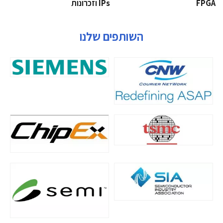
‫‪FPGA‬‬
‫ ‪וזכרונות IPs‬‬
השותפים שלנו