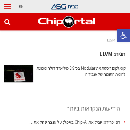
מבית
EN
פתח סרגל נגישות
בית
LLVM
תגית:
LLVM
קוואלקום רוכשת את Modular בכ־3.9 מיליארד דולר ומכוונת
לחומת התוכנה של אנבידיה
הידיעות הנקראות ביותר
רוני פרידמן יוביל את Chip‑AI באפל; טל ענבר ינהל את…