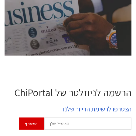
conference is intended for everyone involved in the
semiconductor industry, including engineers,
professional experts, and senior executives.
לחץ לפרטים
הרשמה לניוזלטר של ChiPortal
הצטרפו לרשימת הדיוור שלנו