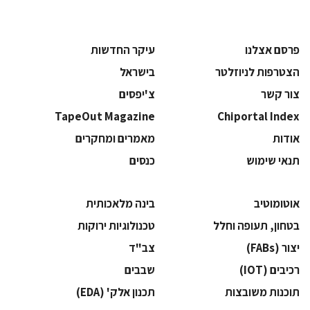
פרסם אצלנו
עיקר החדשות
הצטרפות לניוזלטר
בישראל
צור קשר
צ'יפסים
TapeOut Magazine
Chiportal Index
אודות
מאמרים ומחקרים
תנאי שימוש
כנסים
אוטומוטיב
בינה מלאכותית
בטחון, תעופה וחלל
‫טכנולוגיות ירוקות‬
‫יצור (‪(FABs‬‬
‫צב"ד‬
‫רכיבים‬ (IOT)
‫שבבים‬
‫תוכנות משובצות‬
‫תכנון אלק' (‪(EDA‬‬