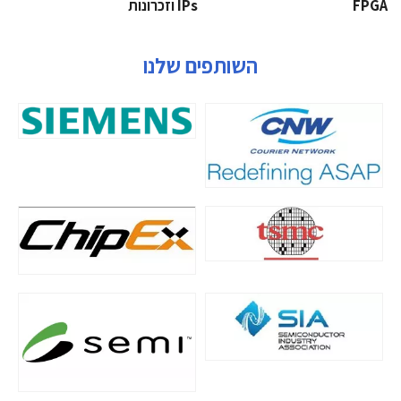
‫‪FPGA‬‬
‫ ‪וזכרונות IPs‬‬
השותפים שלנו