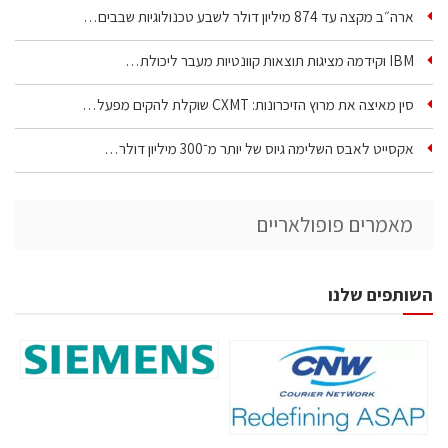
ארה״ב מקצה עד 874 מיליון דולר לשבע טכנולוגיות שבבים…
IBM וקידמה מציגות תוצאות קוונטיות מעבר ליכולת…
סין מאיצה את מרוץ הזיכרונות: CXMT שוקלת להקים מפעל…
אקסייט לאבס השלימה גיוס של יותר מ־300 מיליון דולר…
מאמרים פופולאריים
השותפים שלנו