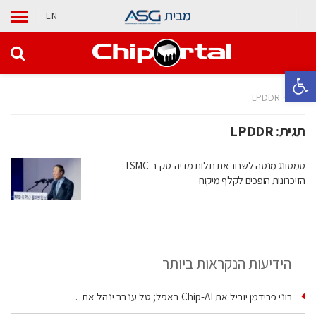
מבית
EN
פתח סרגל נגישות
בית
LPDDR
תגית:
LPDDR
סמסונג מנסה לשבור את תלות מדיה־טק ב־TSMC:
הזיכרונות הופכים לקלף מיקוח
הידיעות הנקראות ביותר
רוני פרידמן יוביל את Chip‑AI באפל; טל ענבר ינהל את…