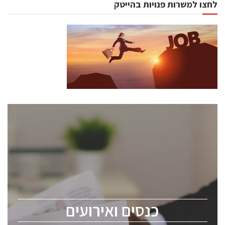
לחצו למשרות פנויות בהייטק
כנסים ואירועים
כנס ChipEx2026 יערך ב-12-13 במאי, 2026. הכנס מיועד
לכל העוסקים בתעשיית הסמיקונדקטור כולל מהנדסים,
מומחים מקצועיים ובכירים.
כנסים ואירועים
ChipEx2026 will be held on May 12-13, 2026. The