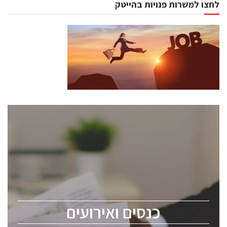
לחצו למשרות פנויות בהייטק
כנסים ואירועים
כנס ChipEx2026 יערך ב-12-13 במאי, 2026. הכנס מיועד
לכל העוסקים בתעשיית הסמיקונדקטור כולל מהנדסים,
מומחים מקצועיים ובכירים.
כנסים ואירועים
ChipEx2026 will be held on May 12-13, 2026. The