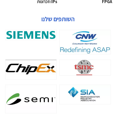
‫‪FPGA‬‬
‫ ‪וזכרונות IPs‬‬
השותפים שלנו