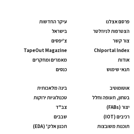
פרסם אצלנו
עיקר החדשות
הצטרפות לניוזלטר
בישראל
צור קשר
צ'יפסים
TapeOut Magazine
Chiportal Index
אודות
מאמרים ומחקרים
תנאי שימוש
כנסים
אוטומוטיב
בינה מלאכותית
בטחון, תעופה וחלל
‫טכנולוגיות ירוקות‬
‫יצור (‪(FABs‬‬
‫צב"ד‬
‫רכיבים‬ (IOT)
‫שבבים‬
‫תוכנות משובצות‬
‫תכנון אלק' (‪(EDA‬‬