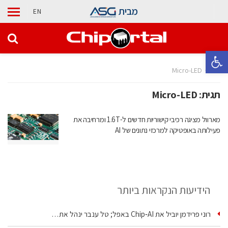
מבית
EN
פתח סרגל נגישות
בית
Micro-LED
תגית:
Micro-LED
מארוול מציגה רכיבי קישוריות חדשים ל-1.6T ומרחיבה את
פעילותה באופטיקה למרכזי נתונים של AI
הידיעות הנקראות ביותר
רוני פרידמן יוביל את Chip‑AI באפל; טל ענבר ינהל את…