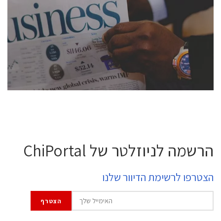
conference is intended for everyone involved in the
semiconductor industry, including engineers,
professional experts, and senior executives.
לחץ לפרטים
הרשמה לניוזלטר של ChiPortal
הצטרפו לרשימת הדיוור שלנו