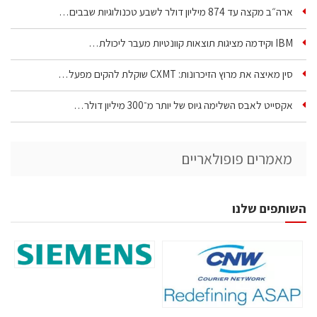
ארה״ב מקצה עד 874 מיליון דולר לשבע טכנולוגיות שבבים…
IBM וקידמה מציגות תוצאות קוונטיות מעבר ליכולת…
סין מאיצה את מרוץ הזיכרונות: CXMT שוקלת להקים מפעל…
אקסייט לאבס השלימה גיוס של יותר מ־300 מיליון דולר…
מאמרים פופולאריים
השותפים שלנו