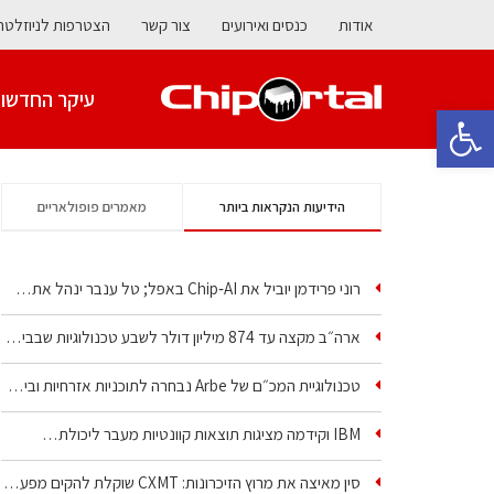
אודות
כנסים ואירועים
צור קשר
הצטרפות לניוזלטר
עיקר החדשו
פתח סרגל נגישות
הידיעות הנקראות ביותר
מאמרים פופולאריים
רוני פרידמן יוביל את Chip‑AI באפל; טל ענבר ינהל את…
ארה״ב מקצה עד 874 מיליון דולר לשבע טכנולוגיות שבבים…
טכנולוגיית המכ״ם של Arbe נבחרה לתוכניות אזרחיות וביטחוניות
IBM וקידמה מציגות תוצאות קוונטיות מעבר ליכולת…
סין מאיצה את מרוץ הזיכרונות: CXMT שוקלת להקים מפעל…