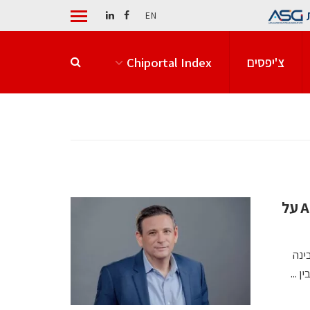
EN
צ'יפסים
Chiportal Index
מנכ"ל סיוה אמיר פנוש זכה בפרס AI Breakthrough על
 בינה
 ...