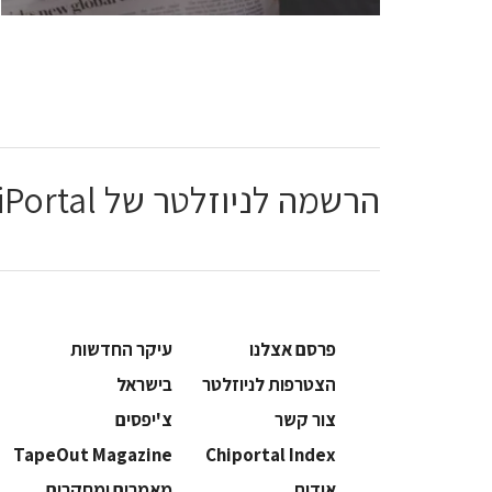
הרשמה לניוזלטר של ChiPortal
פרסם אצלנו
עיקר החדשות
הצטרפות לניוזלטר
בישראל
צור קשר
צ'יפסים
TapeOut Magazine
Chiportal Index
אודות
מאמרים ומחקרים