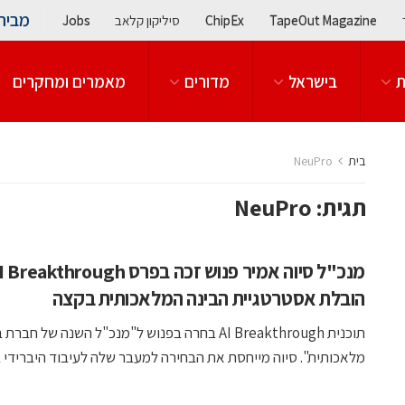
מבית
TapeOut Magazine
ChipEx
סיליקון קלאב
Jobs
ת
בישראל
מדורים
מאמרים ומחקרים
בית
NeuPro
תגית:
NeuPro
הובלת אסטרטגיית הבינה המלאכותית בקצה
תוכנית AI Breakthrough בחרה בפנוש ל"מנכ"ל השנה של חברת
מלאכותית". סיוה מייחסת את הבחירה למעבר שלה לעיבוד היברידי בין