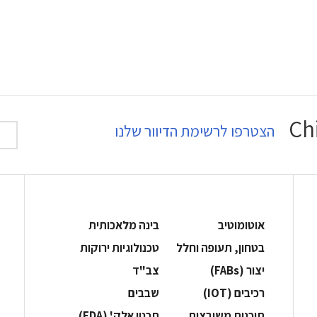
הצטרפו לרשימת הדיוור שלנו
אוטומוטיב
בינה מלאכותית
בטחון, תעופה וחלל
‫טכנולוגיות ירוקות‬
‫יצור (‪(FABs‬‬
‫צב"ד‬
‫רכיבים‬ (IOT)
‫שבבים‬
‫תוכנות משובצות‬
‫תכנון אלק' (‪(EDA‬‬