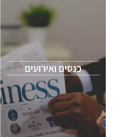
כנסים ואירועים
כנס ChipEx2026 יערך ב-12-13 במאי, 2026.
הכנס מיועד לכל העוסקים בתעשיית
הסמיקונדקטור כולל מהנדסים, מומחים מקצועיים
ובכירים.
כנסים ואירועים
ChipEx2026 will be held on May 12-13,
2026. The conference is intended for
everyone involved in the semiconductor
industry, including engineers, professional
experts, and senior executives.
לחץ לפרטים