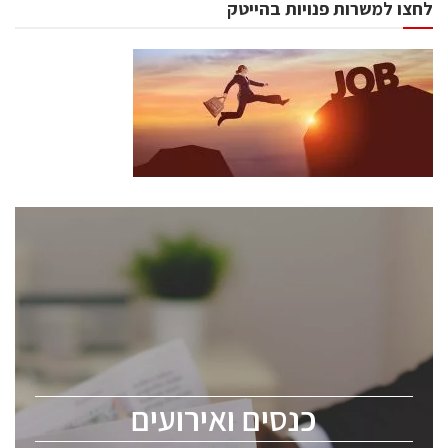
לחצו למשרות פנויות בהייטק
כנסים ואירועים
כנס ChipEx2026 יערך ב-12-13 במאי, 2026. הכנס מיועד
לכל העוסקים בתעשיית הסמיקונדקטור כולל מהנדסים,
מומחים מקצועיים ובכירים.
כנסים ואירועים
ChipEx2026 will be held on May 12-13, 2026. The