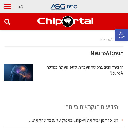
מבית
EN
פתח סרגל נגישות
בית
NeuroAI
תגית:
NeuroAI
הרווארד והאוניברסיטה העברית ישתפו פעולה במחקר
NeuroAI
הידיעות הנקראות ביותר
רוני פרידמן יוביל את Chip‑AI באפל; טל ענבר ינהל את…