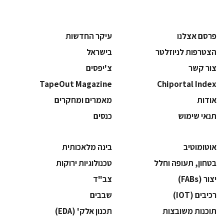
פרסם אצלנו
עיקר החדשות
הצטרפות לניוזלטר
בישראל
צור קשר
צ'יפסים
TapeOut Magazine
Chiportal Index
אודות
מאמרים ומחקרים
תנאי שימוש
כנסים
אוטומוטיב
בינה מלאכותית
בטחון, תעופה וחלל
‫טכנולוגיות ירוקות‬
‫יצור (‪(FABs‬‬
‫צב"ד‬
‫רכיבים‬ (IOT)
‫שבבים‬
‫תוכנות משובצות‬
‫תכנון אלק' (‪(EDA‬‬