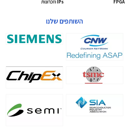
‫‪FPGA‬‬
‫ ‪וזכרונות IPs‬‬
השותפים שלנו