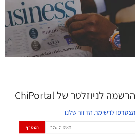
conference is intended for everyone involved in the
semiconductor industry, including engineers,
professional experts, and senior executives.
לחץ לפרטים
הרשמה לניוזלטר של ChiPortal
הצטרפו לרשימת הדיוור שלנו