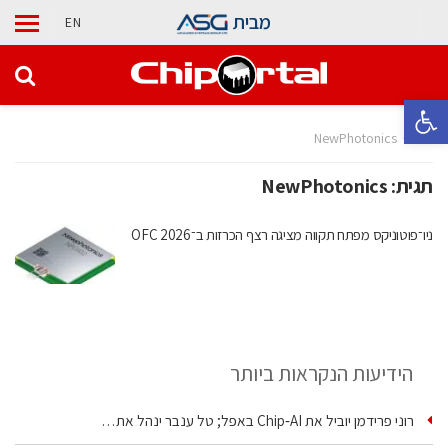
מבית
EN
פתח סרגל נגישות
בית
NewPhotonics
תגית:
NewPhotonics
ניו־פוטוניקס מפתח תקווה מציגה רצף הכרזות ב־OFC 2026
הידיעות הנקראות ביותר
רוני פרידמן יוביל את Chip‑AI באפל; טל ענבר ינהל את…