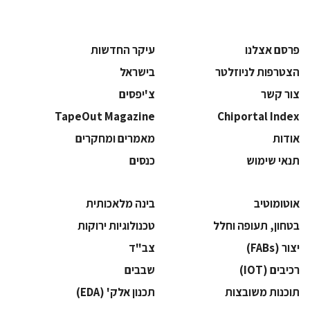
פרסם אצלנו
עיקר החדשות
הצטרפות לניוזלטר
בישראל
צור קשר
צ'יפסים
TapeOut Magazine
Chiportal Index
אודות
מאמרים ומחקרים
תנאי שימוש
כנסים
אוטומוטיב
בינה מלאכותית
בטחון, תעופה וחלל
‫טכנולוגיות ירוקות‬
‫יצור (‪(FABs‬‬
‫צב"ד‬
‫רכיבים‬ (IOT)
‫שבבים‬
‫תוכנות משובצות‬
‫תכנון אלק' (‪(EDA‬‬