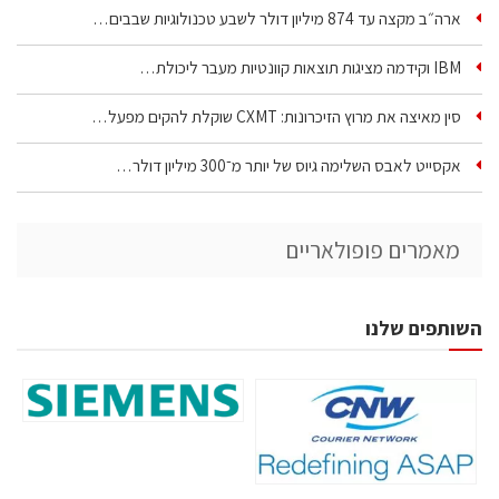
ארה״ב מקצה עד 874 מיליון דולר לשבע טכנולוגיות שבבים…
IBM וקידמה מציגות תוצאות קוונטיות מעבר ליכולת…
סין מאיצה את מרוץ הזיכרונות: CXMT שוקלת להקים מפעל…
אקסייט לאבס השלימה גיוס של יותר מ־300 מיליון דולר…
מאמרים פופולאריים
השותפים שלנו