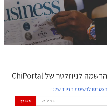
conference is intended for everyone involved in the
semiconductor industry, including engineers,
professional experts, and senior executives.
לחץ לפרטים
הרשמה לניוזלטר של ChiPortal
הצטרפו לרשימת הדיוור שלנו