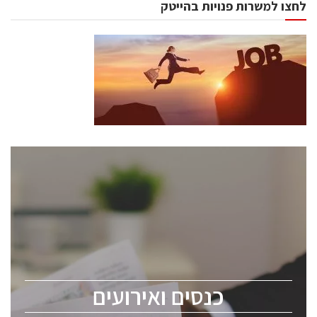
לחצו למשרות פנויות בהייטק
כנסים ואירועים
כנס ChipEx2026 יערך ב-12-13 במאי, 2026. הכנס מיועד
לכל העוסקים בתעשיית הסמיקונדקטור כולל מהנדסים,
מומחים מקצועיים ובכירים.
כנסים ואירועים
ChipEx2026 will be held on May 12-13, 2026. The