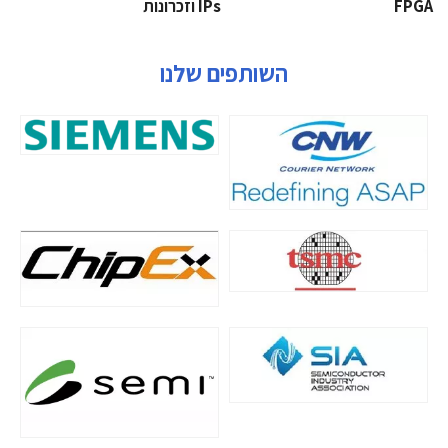
‫‪FPGA‬‬
‫ ‪וזכרונות IPs‬‬
השותפים שלנו