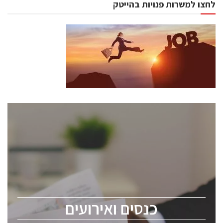
לחצו למשרות פנויות בהייטק
כנסים ואירועים
כנס ChipEx2026 יערך ב-12-13 במאי, 2026. הכנס מיועד
לכל העוסקים בתעשיית הסמיקונדקטור כולל מהנדסים,
מומחים מקצועיים ובכירים.
כנסים ואירועים
ChipEx2026 will be held on May 12-13, 2026. The