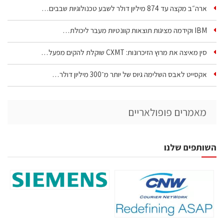
ארה״ב מקצה עד 874 מיליון דולר לשבע טכנולוגיות שבבים…
IBM וקידמה מציגות תוצאות קוונטיות מעבר ליכולת…
סין מאיצה את מרוץ הזיכרונות: CXMT שוקלת להקים מפעל…
אקסייט לאבס השלימה גיוס של יותר מ־300 מיליון דולר…
מאמרים פופולאריים
השותפים שלנו