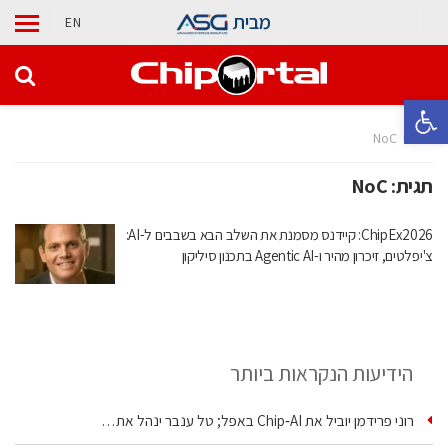
מבית
EN
פתח סרגל נגישות
בית
NoC
תגית:
NoC
ChipEx2026: קיידנס מסמנת את השלב הבא בשבבים ל-AI:
צ'יפלטים, זיכרון מהיר ו-Agentic AI בתכנון סיליקון
הידיעות הנקראות ביותר
רוני פרידמן יוביל את Chip‑AI באפל; טל ענבר ינהל את…