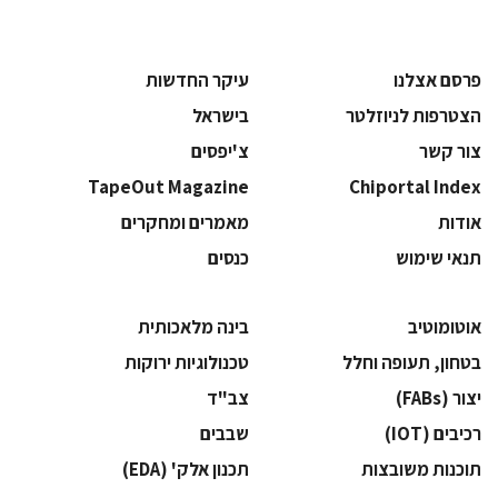
פרסם אצלנו
עיקר החדשות
הצטרפות לניוזלטר
בישראל
צור קשר
צ'יפסים
TapeOut Magazine
Chiportal Index
אודות
מאמרים ומחקרים
תנאי שימוש
כנסים
אוטומוטיב
בינה מלאכותית
בטחון, תעופה וחלל
‫טכנולוגיות ירוקות‬
‫יצור (‪(FABs‬‬
‫צב"ד‬
‫רכיבים‬ (IOT)
‫שבבים‬
‫תוכנות משובצות‬
‫תכנון אלק' (‪(EDA‬‬