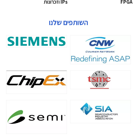
‫‪FPGA‬‬
‫ ‪וזכרונות IPs‬‬
השותפים שלנו