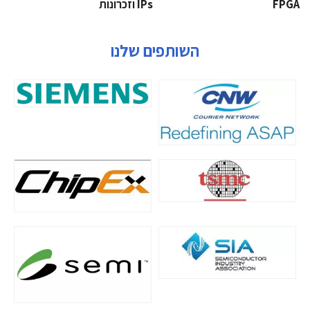
‫‪FPGA‬‬
‫ ‪וזכרונות IPs‬‬
השותפים שלנו