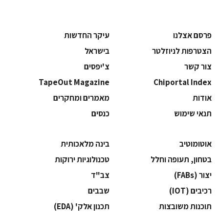
פרסם אצלנו
עיקר החדשות
הצטרפות לניוזלטר
בישראל
צור קשר
צ'יפסים
TapeOut Magazine
Chiportal Index
אודות
מאמרים ומחקרים
תנאי שימוש
כנסים
אוטומוטיב
בינה מלאכותית
בטחון, תעופה וחלל
‫טכנולוגיות ירוקות‬
‫יצור (‪(FABs‬‬
‫צב"ד‬
‫רכיבים‬ (IOT)
‫שבבים‬
‫תוכנות משובצות‬
‫תכנון אלק' (‪(EDA‬‬