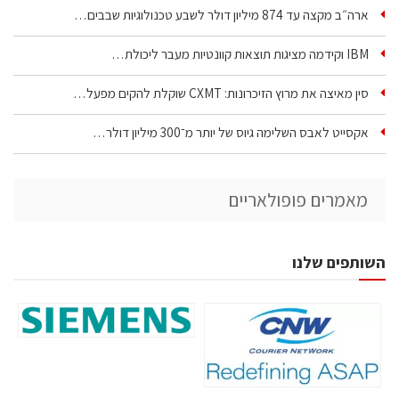
ארה״ב מקצה עד 874 מיליון דולר לשבע טכנולוגיות שבבים…
IBM וקידמה מציגות תוצאות קוונטיות מעבר ליכולת…
סין מאיצה את מרוץ הזיכרונות: CXMT שוקלת להקים מפעל…
אקסייט לאבס השלימה גיוס של יותר מ־300 מיליון דולר…
מאמרים פופולאריים
השותפים שלנו