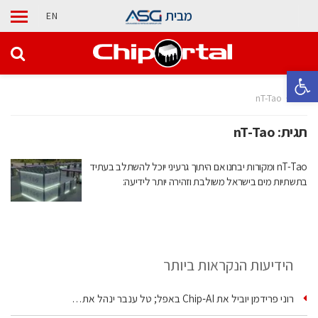
מבית
EN
פתח סרגל נגישות
בית
nT-Tao
תגית:
nT-Tao
nT-Tao ומקורות יבחנו אם היתוך גרעיני יוכל להשתלב בעתיד
בתשתיות מים בישראל משולבת וזהירה יותר לידיעה:
הידיעות הנקראות ביותר
רוני פרידמן יוביל את Chip‑AI באפל; טל ענבר ינהל את…