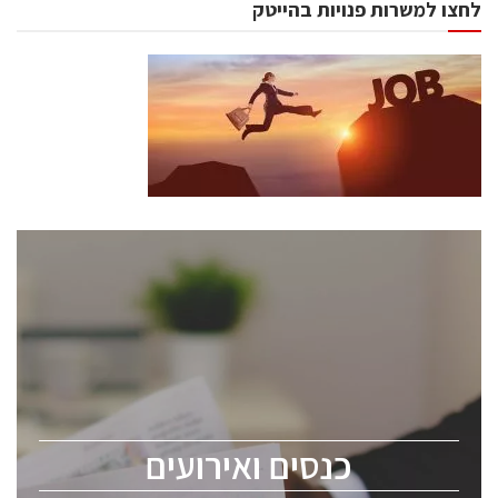
לחצו למשרות פנויות בהייטק
כנסים ואירועים
כנס ChipEx2026 יערך ב-12-13 במאי, 2026. הכנס מיועד
לכל העוסקים בתעשיית הסמיקונדקטור כולל מהנדסים,
מומחים מקצועיים ובכירים.
כנסים ואירועים
ChipEx2026 will be held on May 12-13, 2026. The