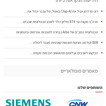
הידיעות הנקראות ביותר
רוני פרידמן יוביל את Chip‑AI באפל; טל ענבר ינהל את…
ארה״ב מקצה עד 874 מיליון דולר לשבע טכנולוגיות שבבים…
טכנולוגיית המכ״ם של Arbe נבחרה לתוכניות אזרחיות וביטחוניות
IBM וקידמה מציגות תוצאות קוונטיות מעבר ליכולת…
הביקוש לשבבים אנלוגיים מתאושש: הכנסות טקסס…
מאמרים פופולאריים
השותפים שלנו