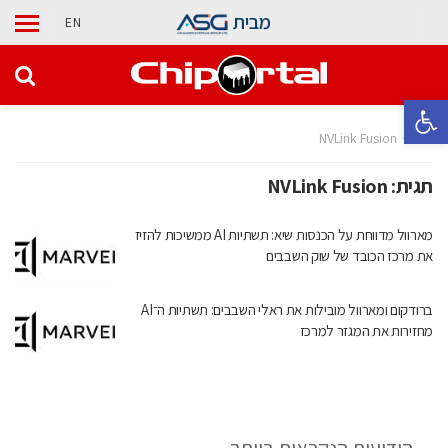
מבית
EN
פתח סרגל נגישות
בית
NVLink Fusion
תגית:
NVLink Fusion
מארוול מדווחת על הכנסות שיא: תשתיות AI ממשיכות להזיז
את מרכז הכובד של שוק השבבים
ברודקום ומארוול מובילות את ראלי השבבים: תשתיות ה־AI
מחזירות את המגזר למרכז