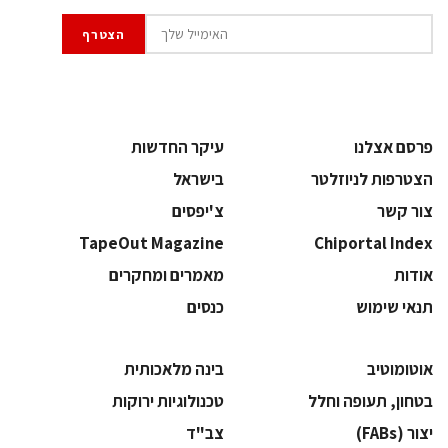
פרסם אצלנו
עיקר החדשות
הצטרפות לניוזלטר
בישראל
צור קשר
צ'יפסים
TapeOut Magazine
Chiportal Index
אודות
מאמרים ומחקרים
תנאי שימוש
כנסים
אוטומוטיב
בינה מלאכותית
בטחון, תעופה וחלל
‫טכנולוגיות ירוקות‬
‫יצור (‪(FABs‬‬
‫צב"ד‬