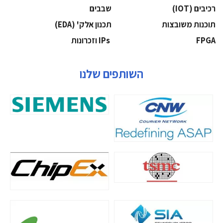
‫רכיבים‬ (IOT)
‫שבבים‬
‫תוכנות משובצות‬
‫תכנון אלק' (‪(EDA‬‬
‫‪FPGA‬‬
‫ ‪וזכרונות IPs‬‬
השותפים שלנו