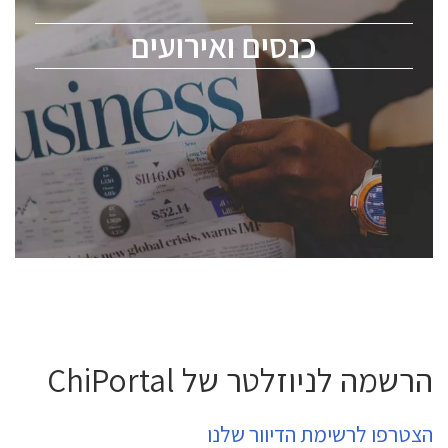
מומחים מקצועיים ובכירים.
כנסים ואירועים
ChipEx2026 will be held on May 12-13, 2026. The
conference is intended for everyone involved in the
semiconductor industry, including engineers,
professional experts, and senior executives.
לחץ לפרטים
הרשמה לניוזלטר של ChiPortal
הצטרפו לרשימת הדיוור שלנו