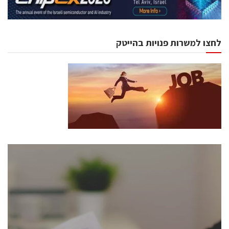
לחצו למשרות פנויות בהייטק
כנסים ואירועים
כנס ChipEx2026 יערך ב-12-13 במאי, 2026. הכנס מיועד
לכל העוסקים בתעשיית הסמיקונדקטור כולל מהנדסים,