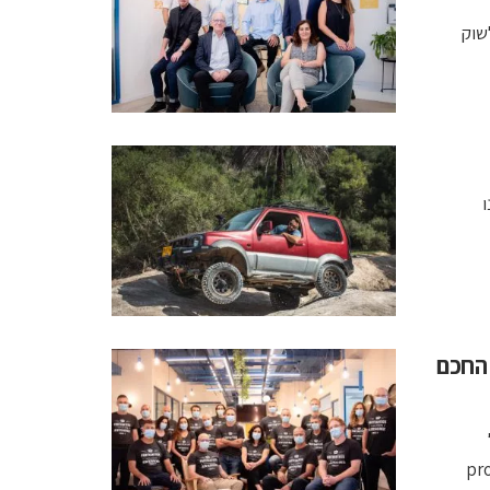
אה לשוק
ו
 החכם
ק. proteanTecs