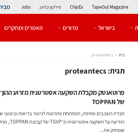
מבית
TapeOut Magazine
ChipEx
סיליקון קלאב
Jobs
ת
בישראל
מדורים
מאמרים ומחקרים
בית
proteantecs
תגית:
proteantecs
פרוטאנטק מקבלת השקעה אסטרטגית מזרוע ההון־סי
של TOPPAN
חברת השבבים מחיפה, המפתחת פתרונות לניטור בריאות וביצועי ש
הודיעה על השקעה אסטרטגית מ־TGVP של קבוצ
שמחזק את ...