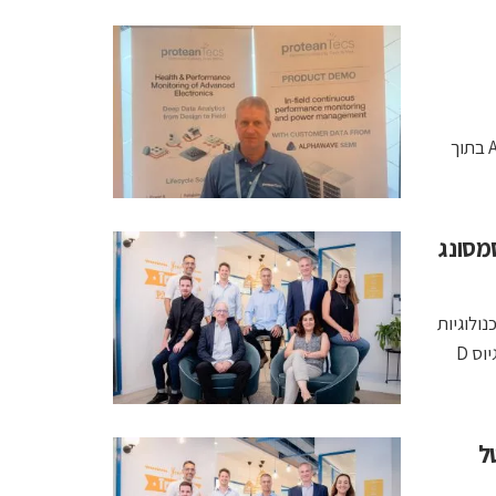
באמסטרדם הציגה פרוטאנטקס כיצד "ניטור עומק" מבוסס Agents בתוך
 כולל מסמסונג
 המפתחת טכנולוגיות
מתקדמות לניטור בריאות וביצועי שבבים, הודיעה על השלמת סבב גיוס D
טל