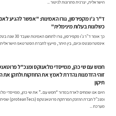
הישראלית, יצרנית פתרונות לניטור ...
ד"ר ג'ו מקפירסון, גורו האמינות: "אפשר להגיע לאפ
כשלונות בעלות מינימלית"
כך אומר ד"ר ג'ו מקפירסון, גורו לתחום האמינות 
אינסטרומנטס וכיום, בין היתר, מייעץ לחברת הסטרטאפ הישראלית ..
חמש עם שי כהן, ממייסדי מלאנוקס ומנכ"ל פרוטאנ
זוהי הזדמנות נהדרת לאמץ את החוזקות ולתקן את ה
תיקון
היום אנו שמחים לארח במדור “חמש עם...” את שי כהן, ממייסדי מל
ומנכ"ל חברת ההזנק המרתקת פרוטאנטקס (ecs
מערכת ...