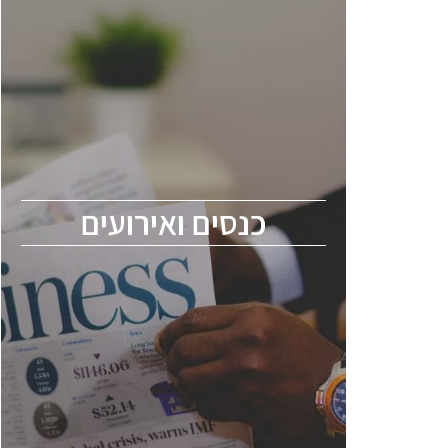
כנסים ואירועים
כנס ChipEx2026 יערך ב-12-13 במאי, 2026.
הכנס מיועד לכל העוסקים בתעשיית
הסמיקונדקטור כולל מהנדסים, מומחים מקצועיים
ובכירים.
כנסים ואירועים
ChipEx2026 will be held on May 12-13,
2026. The conference is intended for
everyone involved in the semiconductor
industry, including engineers, professional
experts, and senior executives.
לחץ לפרטים