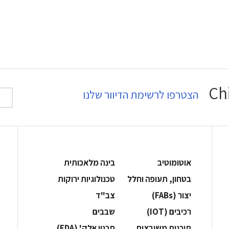
הצטרפו לרשימת הדיוור שלנו
אוטומוטיב
בינה מלאכותית
בטחון, תעופה וחלל
‫טכנולוגיות ירוקות‬
‫יצור (‪(FABs‬‬
‫צב"ד‬
‫רכיבים‬ (IOT)
‫שבבים‬
‫תוכנות משובצות‬
‫תכנון אלק' (‪(EDA‬‬