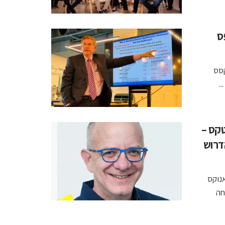
ס
שעבד 30 שנה בטקסס
.
טקס –
דרוש
אנוקס
proteanT) שפיתחה