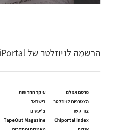
הרשמה לניוזלטר של ChiPortal
פרסם אצלנו
עיקר החדשות
הצטרפות לניוזלטר
בישראל
צור קשר
צ'יפסים
TapeOut Magazine
Chiportal Index
אודות
מאמרים ומחקרים