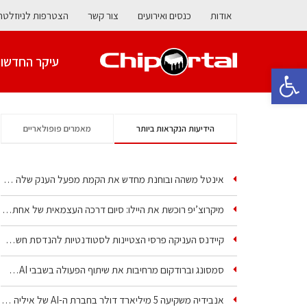
אודות
כנסים ואירועים
צור קשר
הצטרפות לניוזלטר
עיקר החדשו
פתח סרגל נגישות
הידיעות הנקראות ביותר
מאמרים פופולאריים
אינטל משהה ובוחנת מחדש את הקמת מפעל הענק שלה בקריית גת
מיקרוצ’יפ רוכשת את היילו: סיום דרכה העצמאית של אחת…
קיידנס העניקה פרסי הצטיינות לסטודנטיות להנדסת חשמל ופיזיקה
סמסונג וברודקום מרחיבות את שיתוף הפעולה בשבבי AI…
אנבידיה משקיעה 5 מיליארד דולר בחברת ה-AI של איליה סוצקבר