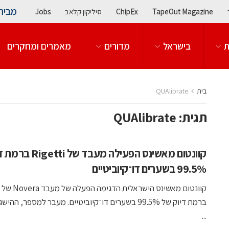
מבית
TapeOut Magazine
ChipEx
סיליקון קלאב
Jobs
ת
בישראל
מדורים
מאמרים ומחקרים
בית
QUAlibrate
תגית:
QUAlibrate
קוונטום מאשינס הפעילה מעבד 
99.5% בשערים דו־קיוביטיים
ברמת דיוק של 99.5% בשערים דו־קיוביטיים. מעבר למספר, הה
...