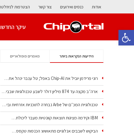
אודות
כנסים ואירועים
צור קשר
הצטרפות לניוזלטר
עיקר החדשו
פתח סרגל נגישות
הידיעות הנקראות ביותר
מאמרים פופולאריים
רוני פרידמן יוביל את Chip‑AI באפל; טל ענבר ינהל את…
ארה״ב מקצה עד 874 מיליון דולר לשבע טכנולוגיות שבבים…
טכנולוגיית המכ״ם של Arbe נבחרה לתוכניות אזרחיות וביטחוניות
IBM וקידמה מציגות תוצאות קוונטיות מעבר ליכולת…
הביקוש לשבבים אנלוגיים מתאושש: הכנסות טקסס…