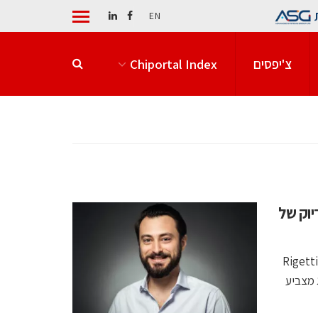
EN
צ'יפסים
Chiportal Index
של Rigetti ברמת דיוק של
קוונטום מאשינס הישראלית הדגימה הפעלה של מעבד Novera של Rigetti
ישג מצביע