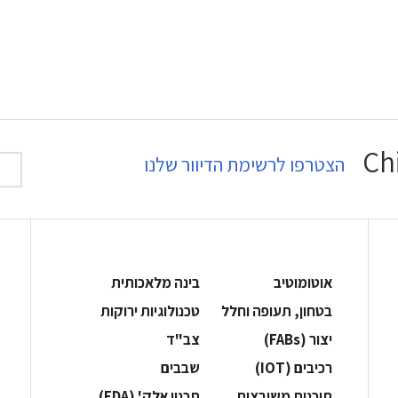
הצטרפו לרשימת הדיוור שלנו
אוטומוטיב
בינה מלאכותית
בטחון, תעופה וחלל
‫טכנולוגיות ירוקות‬
‫יצור (‪(FABs‬‬
‫צב"ד‬
‫רכיבים‬ (IOT)
‫שבבים‬
‫תוכנות משובצות‬
‫תכנון אלק' (‪(EDA‬‬