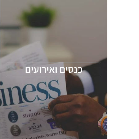
כנסים ואירועים
כנס ChipEx2026 יערך ב-12-13 במאי, 2026.
הכנס מיועד לכל העוסקים בתעשיית
הסמיקונדקטור כולל מהנדסים, מומחים מקצועיים
ובכירים.
כנסים ואירועים
ChipEx2026 will be held on May 12-13,
2026. The conference is intended for
everyone involved in the semiconductor
industry, including engineers, professional
experts, and senior executives.
לחץ לפרטים