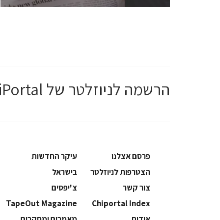
הרשמה לניוזלטר של ChiPortal
פרסם אצלנו
עיקר החדשות
הצטרפות לניוזלטר
בישראל
צור קשר
צ'יפסים
TapeOut Magazine
Chiportal Index
אודות
מאמרים ומחקרים