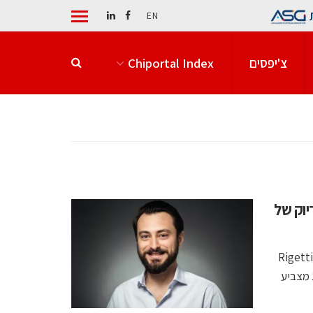
EN
צ'יפסים
Chiportal Index
של Rigetti ברמת דיוק של
קוונטום מאשינס הישראלית הדגימה הפעלה של מעבד Novera של Rigetti
ישג מצביע