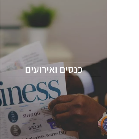
כנסים ואירועים
כנס ChipEx2026 יערך ב-12-13 במאי, 2026.
הכנס מיועד לכל העוסקים בתעשיית
הסמיקונדקטור כולל מהנדסים, מומחים מקצועיים
ובכירים.
כנסים ואירועים
ChipEx2026 will be held on May 12-13,
2026. The conference is intended for
everyone involved in the semiconductor
industry, including engineers, professional
experts, and senior executives.
לחץ לפרטים