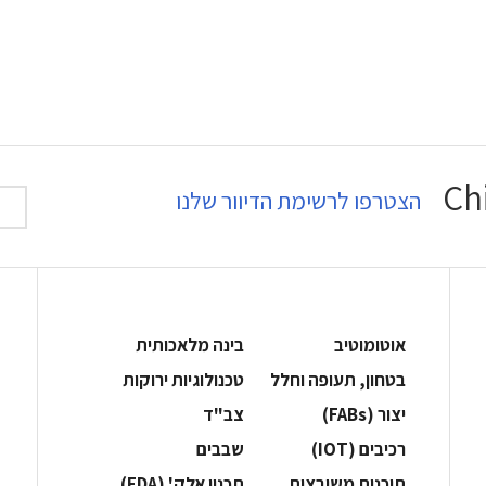
הצטרפו לרשימת הדיוור שלנו
אוטומוטיב
בינה מלאכותית
בטחון, תעופה וחלל
‫טכנולוגיות ירוקות‬
‫יצור (‪(FABs‬‬
‫צב"ד‬
‫רכיבים‬ (IOT)
‫שבבים‬
‫תוכנות משובצות‬
‫תכנון אלק' (‪(EDA‬‬