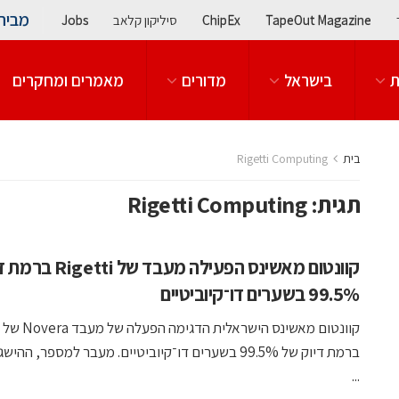
מבית
TapeOut Magazine
ChipEx
סיליקון קלאב
Jobs
ת
בישראל
מדורים
מאמרים ומחקרים
בית
Rigetti Computing
תגית:
Rigetti Computing
קוונטום מאשינס הפעילה מעבד 
99.5% בשערים דו־קיוביטיים
ברמת דיוק של 99.5% בשערים דו־קיוביטיים. מעבר למספר, הה
...