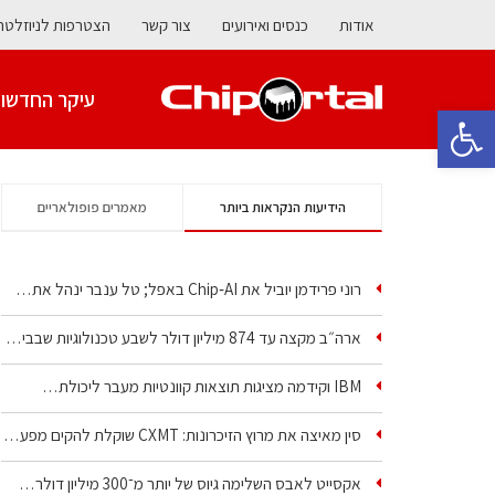
אודות
כנסים ואירועים
צור קשר
הצטרפות לניוזלטר
עיקר החדשו
פתח סרגל נגישות
הידיעות הנקראות ביותר
מאמרים פופולאריים
רוני פרידמן יוביל את Chip‑AI באפל; טל ענבר ינהל את…
ארה״ב מקצה עד 874 מיליון דולר לשבע טכנולוגיות שבבים…
IBM וקידמה מציגות תוצאות קוונטיות מעבר ליכולת…
סין מאיצה את מרוץ הזיכרונות: CXMT שוקלת להקים מפעל…
אקסייט לאבס השלימה גיוס של יותר מ־300 מיליון דולר…