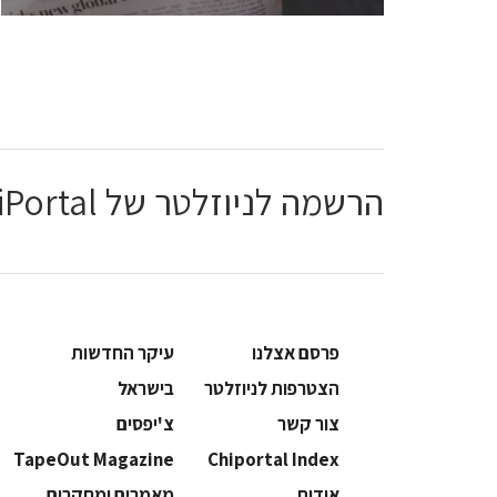
הרשמה לניוזלטר של ChiPortal
פרסם אצלנו
עיקר החדשות
הצטרפות לניוזלטר
בישראל
צור קשר
צ'יפסים
TapeOut Magazine
Chiportal Index
אודות
מאמרים ומחקרים