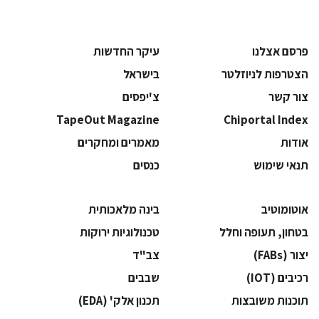
פרסם אצלנו
עיקר החדשות
הצטרפות לניוזלטר
בישראל
צור קשר
צ'יפסים
TapeOut Magazine
Chiportal Index
אודות
מאמרים ומחקרים
תנאי שימוש
כנסים
אוטומוטיב
בינה מלאכותית
בטחון, תעופה וחלל
‫טכנולוגיות ירוקות‬
‫יצור (‪(FABs‬‬
‫צב"ד‬
‫רכיבים‬ (IOT)
‫שבבים‬
‫תוכנות משובצות‬
‫תכנון אלק' (‪(EDA‬‬