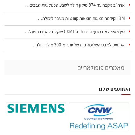
ארה״ב מקצה עד 874 מיליון דולר לשבע טכנולוגיות שבבים…
IBM וקידמה מציגות תוצאות קוונטיות מעבר ליכולת…
סין מאיצה את מרוץ הזיכרונות: CXMT שוקלת להקים מפעל…
אקסייט לאבס השלימה גיוס של יותר מ־300 מיליון דולר…
מאמרים פופולאריים
השותפים שלנו