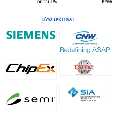
‫‪FPGA‬‬
‫ ‪וזכרונות IPs‬‬
השותפים שלנו