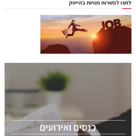
לחצו למשרות פנויות בהייטק
כנסים ואירועים
כנס ChipEx2026 יערך ב-12-13 במאי, 2026. הכנס מיועד
לכל העוסקים בתעשיית הסמיקונדקטור כולל מהנדסים,
מומחים מקצועיים ובכירים.
כנסים ואירועים
ChipEx2026 will be held on May 12-13, 2026. The