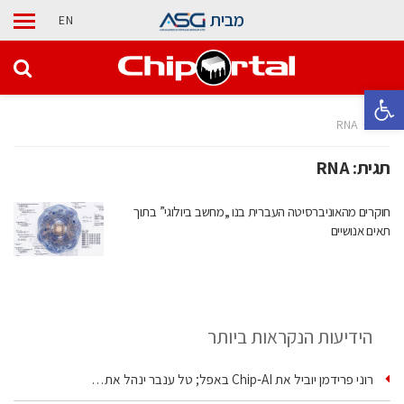
מבית
EN
פתח סרגל נגישות
בית
RNA
תגית:
RNA
חוקרים מהאוניברסיטה העברית בנו „מחשב ביולוגי” בתוך
תאים אנושיים
הידיעות הנקראות ביותר
רוני פרידמן יוביל את Chip‑AI באפל; טל ענבר ינהל את…