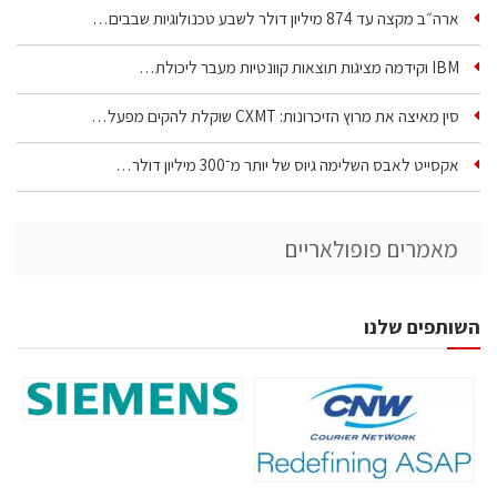
ארה״ב מקצה עד 874 מיליון דולר לשבע טכנולוגיות שבבים…
IBM וקידמה מציגות תוצאות קוונטיות מעבר ליכולת…
סין מאיצה את מרוץ הזיכרונות: CXMT שוקלת להקים מפעל…
אקסייט לאבס השלימה גיוס של יותר מ־300 מיליון דולר…
מאמרים פופולאריים
השותפים שלנו