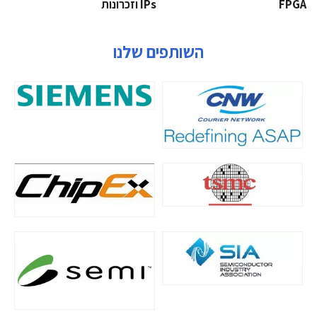
‫‪FPGA‬‬
‫ ‪וזכרונות IPs‬‬
השותפים שלנו