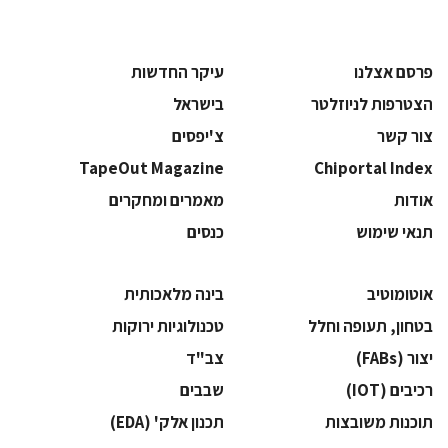
פרסם אצלנו
עיקר החדשות
הצטרפות לניוזלטר
בישראל
צור קשר
צ'יפסים
TapeOut Magazine
Chiportal Index
אודות
מאמרים ומחקרים
תנאי שימוש
כנסים
אוטומוטיב
בינה מלאכותית
בטחון, תעופה וחלל
‫טכנולוגיות ירוקות‬
‫יצור (‪(FABs‬‬
‫צב"ד‬
‫רכיבים‬ (IOT)
‫שבבים‬
‫תוכנות משובצות‬
‫תכנון אלק' (‪(EDA‬‬