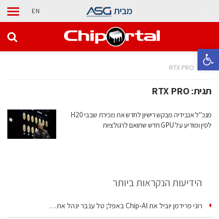
מבית
EN
פתח סרגל נגישות
בית
RTX PRO
תגית:
RTX PRO
מנכ"ל אנבידיה מבקש רישיון לחדש את מכירת שבבי H20
לסין ומודיע על GPU חדש שתואם לרגולציות
הידיעות הנקראות ביותר
רוני פרידמן יוביל את Chip‑AI באפל; טל ענבר ינהל את…