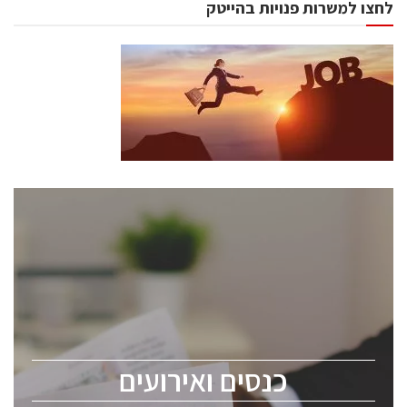
לחצו למשרות פנויות בהייטק
כנסים ואירועים
כנס ChipEx2026 יערך ב-12-13 במאי, 2026. הכנס מיועד
לכל העוסקים בתעשיית הסמיקונדקטור כולל מהנדסים,
מומחים מקצועיים ובכירים.
כנסים ואירועים
ChipEx2026 will be held on May 12-13, 2026. The