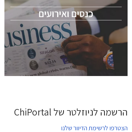
מומחים מקצועיים ובכירים.
כנסים ואירועים
ChipEx2026 will be held on May 12-13, 2026. The
conference is intended for everyone involved in the
semiconductor industry, including engineers,
professional experts, and senior executives.
לחץ לפרטים
הרשמה לניוזלטר של ChiPortal
הצטרפו לרשימת הדיוור שלנו