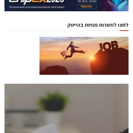
לחצו למשרות פנויות בהייטק
כנסים ואירועים
כנס ChipEx2026 יערך ב-12-13 במאי, 2026. הכנס מיועד
לכל העוסקים בתעשיית הסמיקונדקטור כולל מהנדסים,