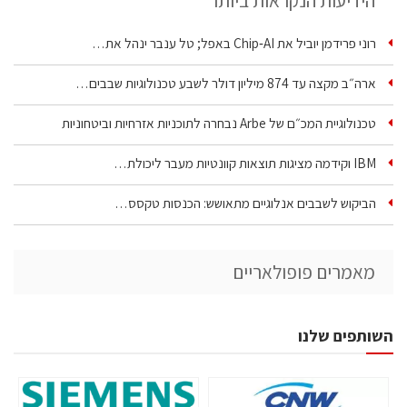
הידיעות הנקראות ביותר
רוני פרידמן יוביל את Chip‑AI באפל; טל ענבר ינהל את…
ארה״ב מקצה עד 874 מיליון דולר לשבע טכנולוגיות שבבים…
טכנולוגיית המכ״ם של Arbe נבחרה לתוכניות אזרחיות וביטחוניות
IBM וקידמה מציגות תוצאות קוונטיות מעבר ליכולת…
הביקוש לשבבים אנלוגיים מתאושש: הכנסות טקסס…
מאמרים פופולאריים
השותפים שלנו