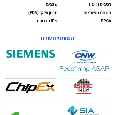
‫רכיבים‬ (IOT)
‫שבבים‬
‫תוכנות משובצות‬
‫תכנון אלק' (‪(EDA‬‬
‫‪FPGA‬‬
‫ ‪וזכרונות IPs‬‬
השותפים שלנו