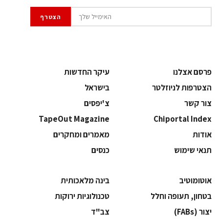
פרסם אצלנו
עיקר החדשות
הצטרפות לניוזלטר
בישראל
צור קשר
צ'יפסים
TapeOut Magazine
Chiportal Index
אודות
מאמרים ומחקרים
תנאי שימוש
כנסים
אוטומוטיב
בינה מלאכותית
בטחון, תעופה וחלל
‫טכנולוגיות ירוקות‬
‫יצור (‪(FABs‬‬
‫צב"ד‬