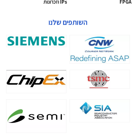
‫‪FPGA‬‬
‫ ‪וזכרונות IPs‬‬
השותפים שלנו