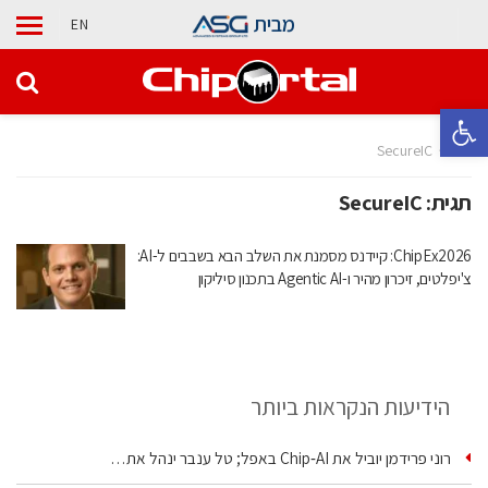
מבית
EN
פתח סרגל נגישות
בית
SecureIC
תגית:
SecureIC
ChipEx2026: קיידנס מסמנת את השלב הבא בשבבים ל-AI:
צ'יפלטים, זיכרון מהיר ו-Agentic AI בתכנון סיליקון
הידיעות הנקראות ביותר
רוני פרידמן יוביל את Chip‑AI באפל; טל ענבר ינהל את…