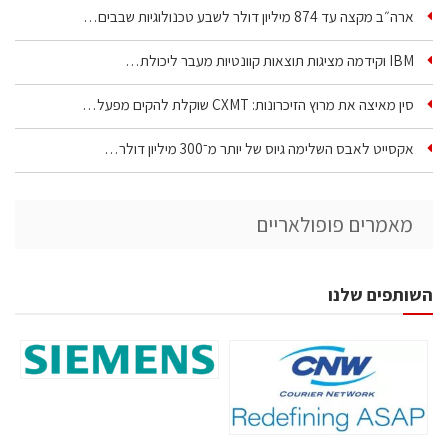
ארה״ב מקצה עד 874 מיליון דולר לשבע טכנולוגיות שבבים…
IBM וקידמה מציגות תוצאות קוונטיות מעבר ליכולת…
סין מאיצה את מרוץ הזיכרונות: CXMT שוקלת להקים מפעל…
אקסייט לאבס השלימה גיוס של יותר מ־300 מיליון דולר…
מאמרים פופולאריים
השותפים שלנו