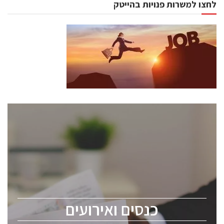
לחצו למשרות פנויות בהייטק
כנסים ואירועים
כנס ChipEx2026 יערך ב-12-13 במאי, 2026. הכנס מיועד
לכל העוסקים בתעשיית הסמיקונדקטור כולל מהנדסים,
מומחים מקצועיים ובכירים.
כנסים ואירועים
ChipEx2026 will be held on May 12-13, 2026. The