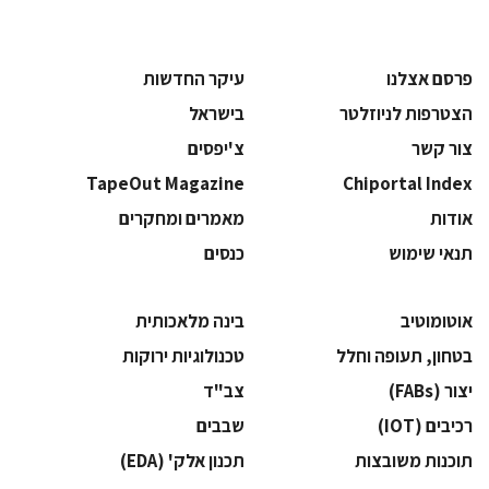
פרסם אצלנו
עיקר החדשות
הצטרפות לניוזלטר
בישראל
צור קשר
צ'יפסים
TapeOut Magazine
Chiportal Index
אודות
מאמרים ומחקרים
תנאי שימוש
כנסים
אוטומוטיב
בינה מלאכותית
בטחון, תעופה וחלל
‫טכנולוגיות ירוקות‬
‫יצור (‪(FABs‬‬
‫צב"ד‬
‫רכיבים‬ (IOT)
‫שבבים‬
‫תוכנות משובצות‬
‫תכנון אלק' (‪(EDA‬‬