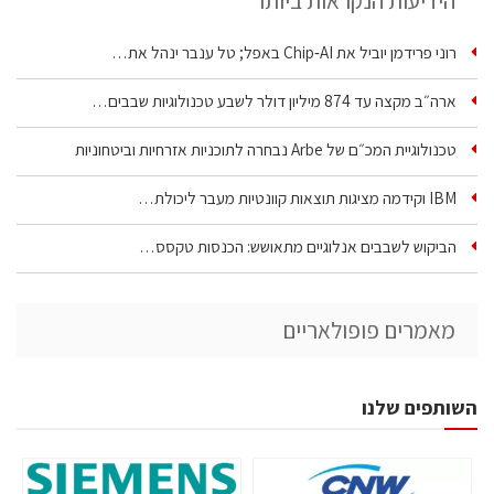
הידיעות הנקראות ביותר
רוני פרידמן יוביל את Chip‑AI באפל; טל ענבר ינהל את…
ארה״ב מקצה עד 874 מיליון דולר לשבע טכנולוגיות שבבים…
טכנולוגיית המכ״ם של Arbe נבחרה לתוכניות אזרחיות וביטחוניות
IBM וקידמה מציגות תוצאות קוונטיות מעבר ליכולת…
הביקוש לשבבים אנלוגיים מתאושש: הכנסות טקסס…
מאמרים פופולאריים
השותפים שלנו