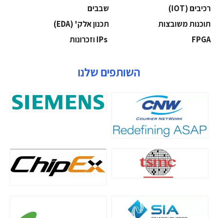
‫רכיבים‬ (IOT)
‫שבבים‬
‫תוכנות משובצות‬
‫תכנון אלק' (‪(EDA‬‬
‫‪FPGA‬‬
‫ ‪וזכרונות IPs‬‬
השותפים שלנו