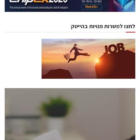
לחצו למשרות פנויות בהייטק
כנסים ואירועים
כנס ChipEx2026 יערך ב-12-13 במאי, 2026. הכנס מיועד
לכל העוסקים בתעשיית הסמיקונדקטור כולל מהנדסים,