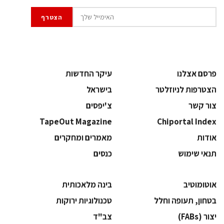
פרסם אצלנו
עיקר החדשות
הצטרפות לניוזלטר
בישראל
צור קשר
צ'יפסים
TapeOut Magazine
Chiportal Index
אודות
מאמרים ומחקרים
תנאי שימוש
כנסים
אוטומוטיב
בינה מלאכותית
בטחון, תעופה וחלל
‫טכנולוגיות ירוקות‬
‫יצור (‪(FABs‬‬
‫צב"ד‬