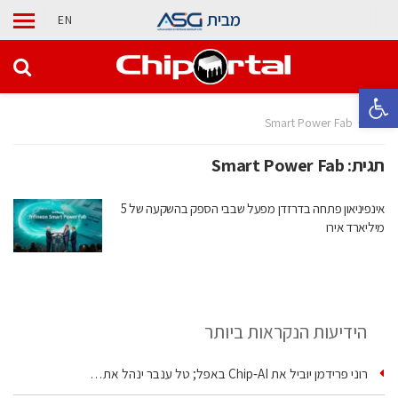
מבית
EN
פתח סרגל נגישות
בית
Smart Power Fab
תגית:
Smart Power Fab
אינפיניאון פתחה בדרזדן מפעל שבבי הספק בהשקעה של 5
מיליארד אירו
הידיעות הנקראות ביותר
רוני פרידמן יוביל את Chip‑AI באפל; טל ענבר ינהל את…