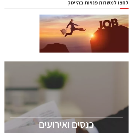
לחצו למשרות פנויות בהייטק
כנסים ואירועים
כנס ChipEx2026 יערך ב-12-13 במאי, 2026. הכנס מיועד
לכל העוסקים בתעשיית הסמיקונדקטור כולל מהנדסים,
מומחים מקצועיים ובכירים.
כנסים ואירועים
ChipEx2026 will be held on May 12-13, 2026. The