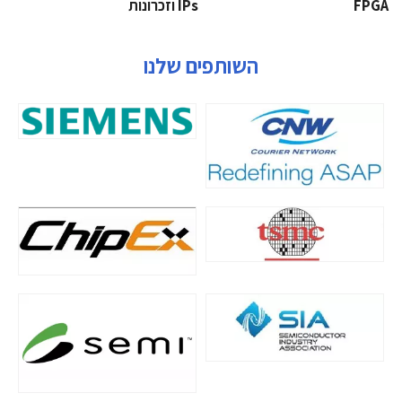
‫‪FPGA‬‬
‫ ‪וזכרונות IPs‬‬
השותפים שלנו