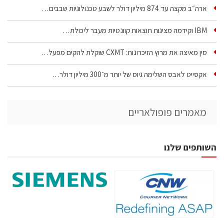
ארה״ב מקצה עד 874 מיליון דולר לשבע טכנולוגיות שבבים…
IBM וקידמה מציגות תוצאות קוונטיות מעבר ליכולת…
סין מאיצה את מרוץ הזיכרונות: CXMT שוקלת להקים מפעל…
אקסייט לאבס השלימה גיוס של יותר מ־300 מיליון דולר…
מאמרים פופולאריים
השותפים שלנו