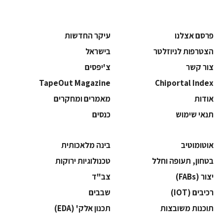
פרסם אצלנו
עיקר החדשות
הצטרפות לניוזלטר
בישראל
צור קשר
צ'יפסים
TapeOut Magazine
Chiportal Index
אודות
מאמרים ומחקרים
תנאי שימוש
כנסים
אוטומוטיב
בינה מלאכותית
בטחון, תעופה וחלל
‫טכנולוגיות ירוקות‬
‫יצור (‪(FABs‬‬
‫צב"ד‬
‫רכיבים‬ (IOT)
‫שבבים‬
‫תוכנות משובצות‬
‫תכנון אלק' (‪(EDA‬‬