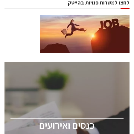
לחצו למשרות פנויות בהייטק
כנסים ואירועים
כנס ChipEx2026 יערך ב-12-13 במאי, 2026. הכנס מיועד
לכל העוסקים בתעשיית הסמיקונדקטור כולל מהנדסים,
מומחים מקצועיים ובכירים.
כנסים ואירועים
ChipEx2026 will be held on May 12-13, 2026. The