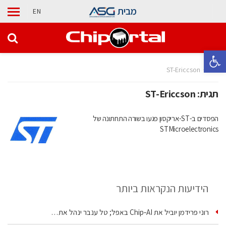
מבית
EN
פתח סרגל נגישות
בית
ST-Ericcson
תגית:
ST-Ericcson
הפסדים ב-ST-אריקסון פגעו בשורה התחתונה של
STMicroelectronics
הידיעות הנקראות ביותר
רוני פרידמן יוביל את Chip‑AI באפל; טל ענבר ינהל את…