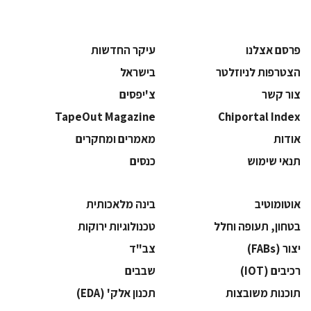
פרסם אצלנו
עיקר החדשות
הצטרפות לניוזלטר
בישראל
צור קשר
צ'יפסים
TapeOut Magazine
Chiportal Index
אודות
מאמרים ומחקרים
תנאי שימוש
כנסים
אוטומוטיב
בינה מלאכותית
בטחון, תעופה וחלל
‫טכנולוגיות ירוקות‬
‫יצור (‪(FABs‬‬
‫צב"ד‬
‫רכיבים‬ (IOT)
‫שבבים‬
‫תוכנות משובצות‬
‫תכנון אלק' (‪(EDA‬‬