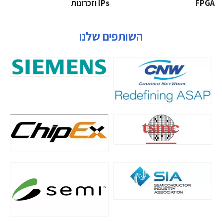
‫‪FPGA‬‬
‫ ‪וזכרונות IPs‬‬
השותפים שלנו