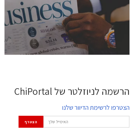
conference is intended for everyone involved in the
semiconductor industry, including engineers,
professional experts, and senior executives.
לחץ לפרטים
הרשמה לניוזלטר של ChiPortal
הצטרפו לרשימת הדיוור שלנו