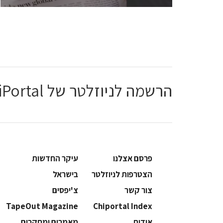
הרשמה לניוזלטר של ChiPortal
פרסם אצלנו
עיקר החדשות
הצטרפות לניוזלטר
בישראל
צור קשר
צ'יפסים
TapeOut Magazine
Chiportal Index
אודות
מאמרים ומחקרים