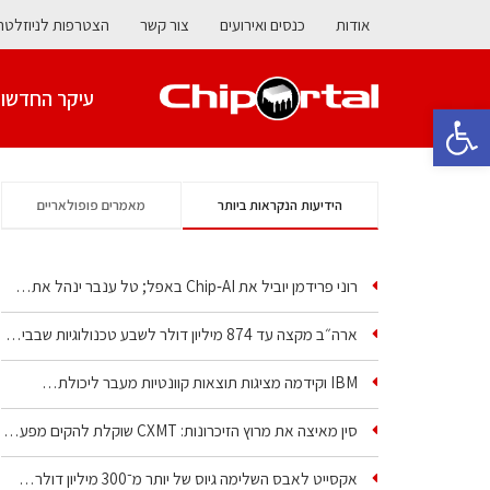
אודות
כנסים ואירועים
צור קשר
הצטרפות לניוזלטר
עיקר החדשו
פתח סרגל נגישות
הידיעות הנקראות ביותר
מאמרים פופולאריים
רוני פרידמן יוביל את Chip‑AI באפל; טל ענבר ינהל את…
ארה״ב מקצה עד 874 מיליון דולר לשבע טכנולוגיות שבבים…
IBM וקידמה מציגות תוצאות קוונטיות מעבר ליכולת…
סין מאיצה את מרוץ הזיכרונות: CXMT שוקלת להקים מפעל…
אקסייט לאבס השלימה גיוס של יותר מ־300 מיליון דולר…