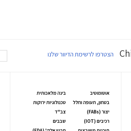
הצטרפו לרשימת הדיוור שלנו
אוטומוטיב
בינה מלאכותית
בטחון, תעופה וחלל
‫טכנולוגיות ירוקות‬
‫יצור (‪(FABs‬‬
‫צב"ד‬
‫רכיבים‬ (IOT)
‫שבבים‬
‫תוכנות משובצות‬
‫תכנון אלק' (‪(EDA‬‬