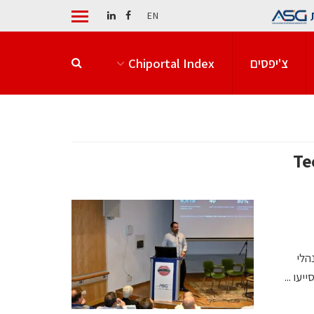
EN
צ'יפסים
Chiportal Index
Te
הלי
עו ...