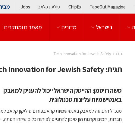
מבית
TapeOut Magazine
ChipEx
סיליקון קלאב
Jobs
ת
בישראל
מדורים
מאמרים ומחקרים
בית
Tech Innovation for Jewish Safety
תגית:
ch Innovation for Jewish Safety
סשה רויטמן: ההייטק הישראלי יכול להעניק למאבק
באנטישמיות עליונות טכנולוגית
מנכ"ל התנועה למאבק באנטישמיות קרא בפורום סיליקון קלאב למנ
חברות, יזמים וקרנות הון סיכון להתגייס לפיתוח כלים שיזהו הסתה, יסיי