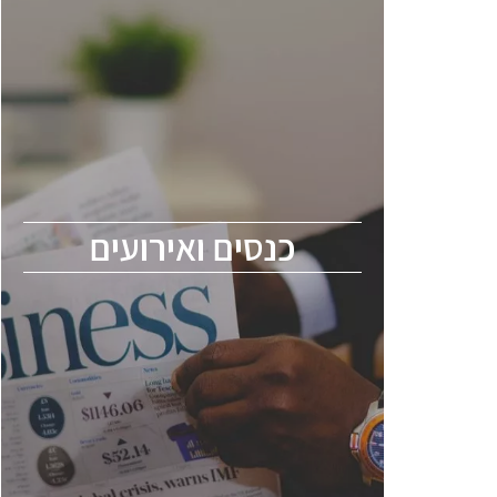
כנסים ואירועים
כנס ChipEx2026 יערך ב-12-13 במאי, 2026.
הכנס מיועד לכל העוסקים בתעשיית
הסמיקונדקטור כולל מהנדסים, מומחים מקצועיים
ובכירים.
כנסים ואירועים
ChipEx2026 will be held on May 12-13,
2026. The conference is intended for
everyone involved in the semiconductor
industry, including engineers, professional
experts, and senior executives.
לחץ לפרטים