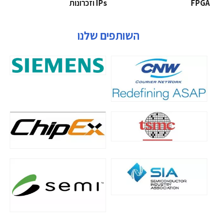
‫‪FPGA‬‬
‫ ‪וזכרונות IPs‬‬
השותפים שלנו