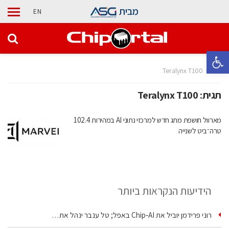
מבית
EN
פתח סרגל נגישות
בית
Teralynx T100
תגית:
Teralynx T100
מארוול חושפת מתג חדש למרכזי נתוני AI במהירות 102.4
טרה־ביט לשנייה
הידיעות הנקראות ביותר
רוני פרידמן יוביל את Chip‑AI באפל; טל ענבר ינהל את…