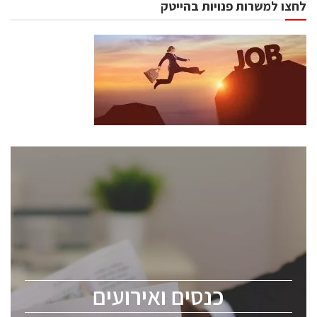
לחצו למשרות פנויות בהייטק
כנסים ואירועים
כנס ChipEx2026 יערך ב-12-13 במאי, 2026. הכנס מיועד
לכל העוסקים בתעשיית הסמיקונדקטור כולל מהנדסים,
מומחים מקצועיים ובכירים.
כנסים ואירועים
ChipEx2026 will be held on May 12-13, 2026. The