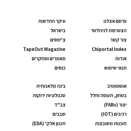
פרסם אצלנו
עיקר החדשות
הצטרפות לניוזלטר
בישראל
צור קשר
צ'יפסים
TapeOut Magazine
Chiportal Index
אודות
מאמרים ומחקרים
תנאי שימוש
כנסים
אוטומוטיב
בינה מלאכותית
בטחון, תעופה וחלל
‫טכנולוגיות ירוקות‬
‫יצור (‪(FABs‬‬
‫צב"ד‬
‫רכיבים‬ (IOT)
‫שבבים‬
‫תוכנות משובצות‬
‫תכנון אלק' (‪(EDA‬‬