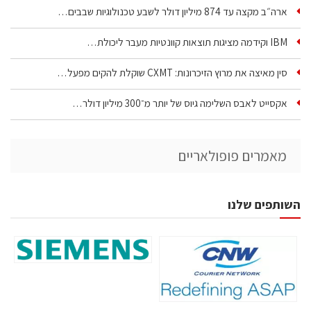
ארה״ב מקצה עד 874 מיליון דולר לשבע טכנולוגיות שבבים…
IBM וקידמה מציגות תוצאות קוונטיות מעבר ליכולת…
סין מאיצה את מרוץ הזיכרונות: CXMT שוקלת להקים מפעל…
אקסייט לאבס השלימה גיוס של יותר מ־300 מיליון דולר…
מאמרים פופולאריים
השותפים שלנו