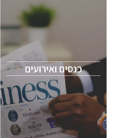
כנסים ואירועים
כנס ChipEx2026 יערך ב-12-13 במאי, 2026.
הכנס מיועד לכל העוסקים בתעשיית
הסמיקונדקטור כולל מהנדסים, מומחים מקצועיים
ובכירים.
כנסים ואירועים
ChipEx2026 will be held on May 12-13,
2026. The conference is intended for
everyone involved in the semiconductor
industry, including engineers, professional
experts, and senior executives.
לחץ לפרטים