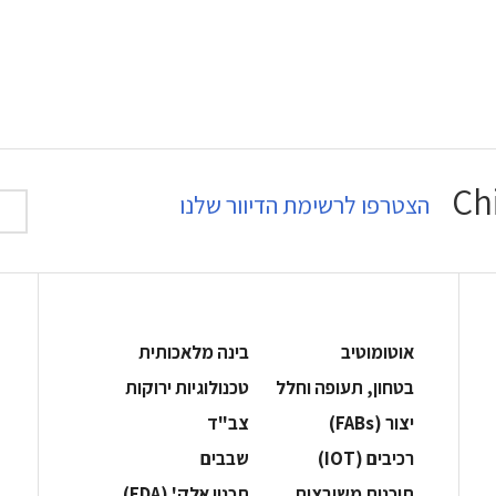
הצטרפו לרשימת הדיוור שלנו
אוטומוטיב
בינה מלאכותית
בטחון, תעופה וחלל
‫טכנולוגיות ירוקות‬
‫יצור (‪(FABs‬‬
‫צב"ד‬
‫רכיבים‬ (IOT)
‫שבבים‬
‫תוכנות משובצות‬
‫תכנון אלק' (‪(EDA‬‬