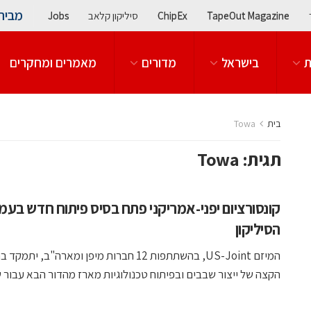
מבית
TapeOut Magazine
ChipEx
סיליקון קלאב
Jobs
ת
בישראל
מדורים
מאמרים ומחקרים
בית
Towa
תגית:
Towa
קונסורציום יפני-אמריקני פתח בסיס פיתוח חדש בעמ
הסיליקון
המיזם US-Joint, בהשתתפות 12 חברות מיפן ומארה"ב, יתמ
הקצה של ייצור שבבים ובפיתוח טכנולוגיות מארז מהדור הבא עבור שו