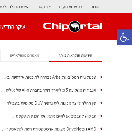
אודות
כנסים ואירועים
צור קשר
הצטרפות לניוזלטר
עיקר החדשו
פתח סרגל נגישות
הידיעות הנקראות ביותר
מאמרים פופולאריים
טכנולוגיית המכ״ם של Arbe נבחרה לתוכניות אזרחיות וביטחוניות
אנבידיה משקיעה 5 מיליארד דולר בחברת ה-AI של איליה סוצקבר
סין החלה לייצר מכונות ליתוגרפיה DUV מקומיות בטבילה
הביקוש לשבבים אנלוגיים מתאושש: הכנסות טקסס…
AMD ו־DriveNets מציגות ארכיטקטורת רשת לקלאסטרי AI…