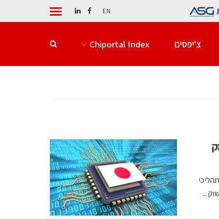
EN
צ'יפסים
Chiportal Index
ק
קד בתהליכי
ק ...