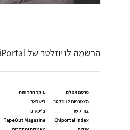
הרשמה לניוזלטר של ChiPortal
פרסם אצלנו
עיקר החדשות
הצטרפות לניוזלטר
בישראל
צור קשר
צ'יפסים
TapeOut Magazine
Chiportal Index
אודות
מאמרים ומחקרים