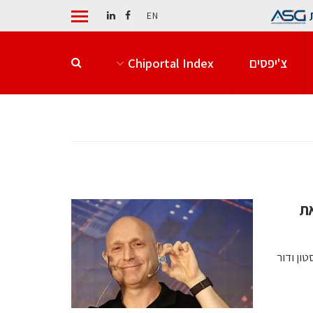
EN
צ'יפסים
Chiportal Index
 את
ון ודור