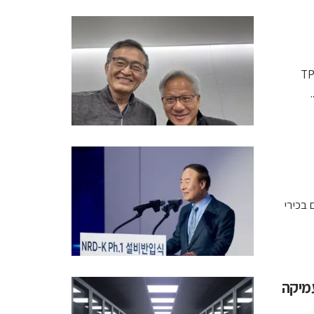
הזמינה מאינטל יותר מ-3 מיליון שבבי TPU
 בכירי
יארד דולר ב־Anthropic ומעמיקה