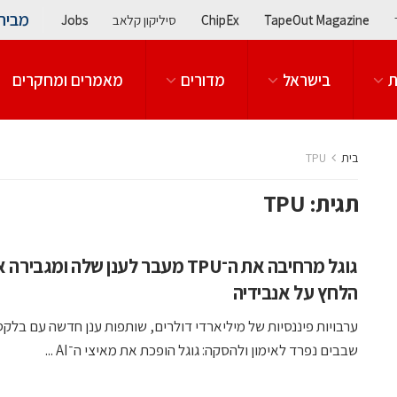
מבית
TapeOut Magazine
ChipEx
סיליקון קלאב
Jobs
ת
בישראל
מדורים
מאמרים ומחקרים
בית
TPU
תגית:
TPU
גוגל מרחיבה את ה־TPU מעבר לענן שלה ומגבירה
הלחץ על אנבידיה
ערבויות פיננסיות של מיליארדי דולרים, שותפות ענן חדשה עם בלקסט
שבבים נפרד לאימון ולהסקה: גוגל הופכת את מאיצי ה־AI ...