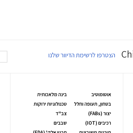
הצטרפו לרשימת הדיוור שלנו
אוטומוטיב
בינה מלאכותית
בטחון, תעופה וחלל
‫טכנולוגיות ירוקות‬
‫יצור (‪(FABs‬‬
‫צב"ד‬
‫רכיבים‬ (IOT)
‫שבבים‬
‫תוכנות משובצות‬
‫תכנון אלק' (‪(EDA‬‬