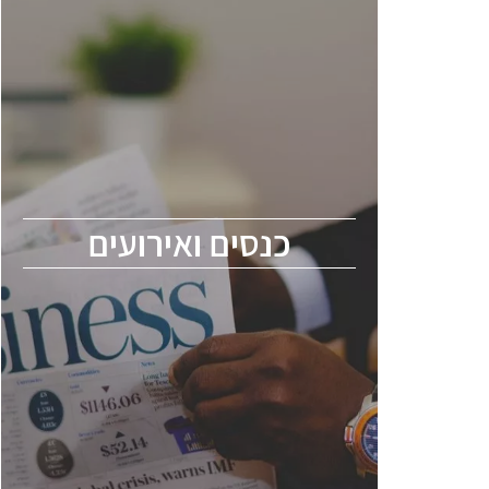
כנסים ואירועים
כנס ChipEx2026 יערך ב-12-13 במאי, 2026.
הכנס מיועד לכל העוסקים בתעשיית
הסמיקונדקטור כולל מהנדסים, מומחים מקצועיים
ובכירים.
כנסים ואירועים
ChipEx2026 will be held on May 12-13,
2026. The conference is intended for
everyone involved in the semiconductor
industry, including engineers, professional
experts, and senior executives.
לחץ לפרטים