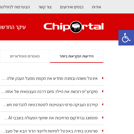
אודות
כנסים ואירועים
צור קשר
הצטרפות לניוזלטר
עיקר החדשו
פתח סרגל נגישות
הידיעות הנקראות ביותר
מאמרים פופולאריים
אינטל משהה ובוחנת מחדש את הקמת מפעל הענק שלה בקריית גת
מיקרוצ’יפ רוכשת את היילו: סיום דרכה העצמאית של אחת…
קיידנס העניקה פרסי הצטיינות לסטודנטיות להנדסת חשמל ופיזיקה
סמסונג וברודקום מרחיבות את שיתוף הפעולה בשבבי AI…
פורטינט בחרה באינטל לפיתוח ולייצור הדור הבא של מעבדי…