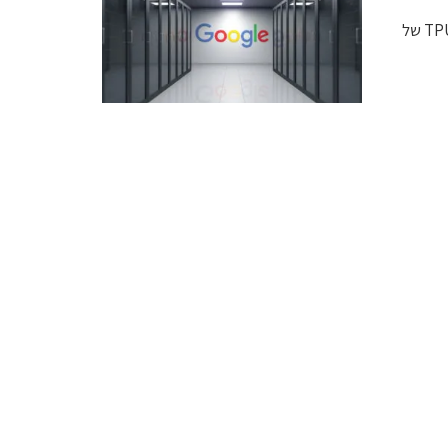
ההשקעה מעמיקה את הקשר בין מפתחת Claude לבין תשתיות ה־TPU של