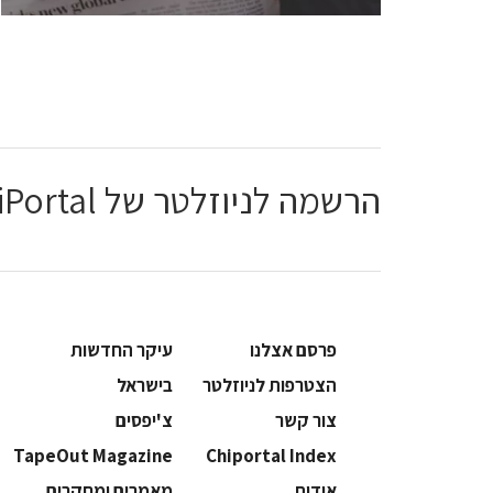
הרשמה לניוזלטר של ChiPortal
פרסם אצלנו
עיקר החדשות
הצטרפות לניוזלטר
בישראל
צור קשר
צ'יפסים
TapeOut Magazine
Chiportal Index
אודות
מאמרים ומחקרים