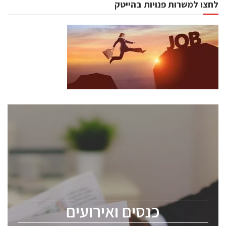
לחצו למשרות פנויות בהייטק
כנסים ואירועים
כנס ChipEx2026 יערך ב-12-13 במאי, 2026. הכנס מיועד
לכל העוסקים בתעשיית הסמיקונדקטור כולל מהנדסים,
מומחים מקצועיים ובכירים.
כנסים ואירועים
ChipEx2026 will be held on May 12-13, 2026. The