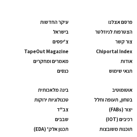
פרסם אצלנו
עיקר החדשות
הצטרפות לניוזלטר
בישראל
צור קשר
צ'יפסים
TapeOut Magazine
Chiportal Index
אודות
מאמרים ומחקרים
תנאי שימוש
כנסים
אוטומוטיב
בינה מלאכותית
בטחון, תעופה וחלל
‫טכנולוגיות ירוקות‬
‫יצור (‪(FABs‬‬
‫צב"ד‬
‫רכיבים‬ (IOT)
‫שבבים‬
‫תוכנות משובצות‬
‫תכנון אלק' (‪(EDA‬‬