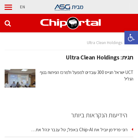
מבית
EN
פתח סרגל נגישות
בית
Ultra Clean Holdings
תגית:
Ultra Clean Holdings
UCT ישראל תגייס 300 עובדים למפעל ולמרכז הפיתוח בנוף
הגליל
הידיעות הנקראות ביותר
רוני פרידמן יוביל את Chip‑AI באפל; טל ענבר ינהל את…