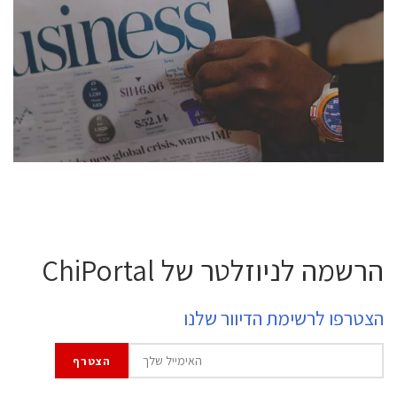
conference is intended for everyone involved in the
semiconductor industry, including engineers,
professional experts, and senior executives.
לחץ לפרטים
הרשמה לניוזלטר של ChiPortal
הצטרפו לרשימת הדיוור שלנו