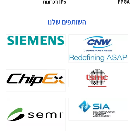
‫‪FPGA‬‬
‫ ‪וזכרונות IPs‬‬
השותפים שלנו