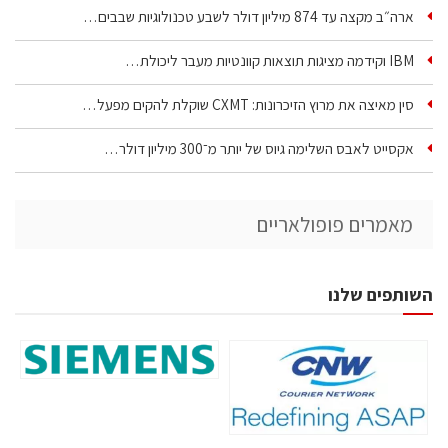
ארה״ב מקצה עד 874 מיליון דולר לשבע טכנולוגיות שבבים…
IBM וקידמה מציגות תוצאות קוונטיות מעבר ליכולת…
סין מאיצה את מרוץ הזיכרונות: CXMT שוקלת להקים מפעל…
אקסייט לאבס השלימה גיוס של יותר מ־300 מיליון דולר…
מאמרים פופולאריים
השותפים שלנו