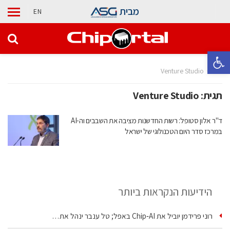
מבית
EN
פתח סרגל נגישות
בית
Venture Studio
תגית:
Venture Studio
ד"ר אלון סטופל: רשות החדשנות מציבה את השבבים וה-AI
במרכז סדר היום הטכנולוגי של ישראל
הידיעות הנקראות ביותר
רוני פרידמן יוביל את Chip‑AI באפל; טל ענבר ינהל את…