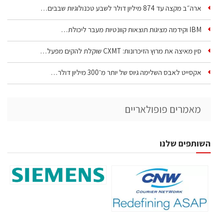
ארה״ב מקצה עד 874 מיליון דולר לשבע טכנולוגיות שבבים…
IBM וקידמה מציגות תוצאות קוונטיות מעבר ליכולת…
סין מאיצה את מרוץ הזיכרונות: CXMT שוקלת להקים מפעל…
אקסייט לאבס השלימה גיוס של יותר מ־300 מיליון דולר…
מאמרים פופולאריים
השותפים שלנו