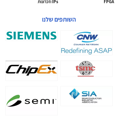
‫‪FPGA‬‬
‫ ‪וזכרונות IPs‬‬
השותפים שלנו