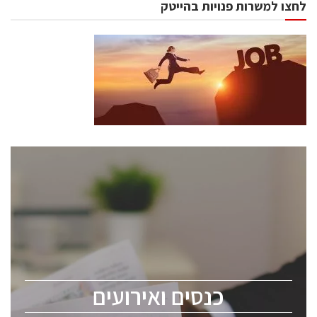
לחצו למשרות פנויות בהייטק
כנסים ואירועים
כנס ChipEx2026 יערך ב-12-13 במאי, 2026. הכנס מיועד
לכל העוסקים בתעשיית הסמיקונדקטור כולל מהנדסים,
מומחים מקצועיים ובכירים.
כנסים ואירועים
ChipEx2026 will be held on May 12-13, 2026. The