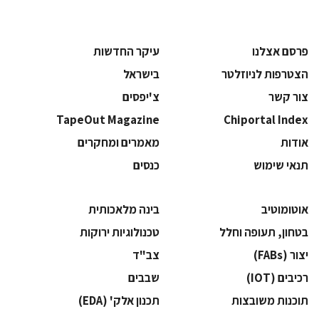
פרסם אצלנו
עיקר החדשות
הצטרפות לניוזלטר
בישראל
צור קשר
צ'יפסים
TapeOut Magazine
Chiportal Index
אודות
מאמרים ומחקרים
תנאי שימוש
כנסים
אוטומוטיב
בינה מלאכותית
בטחון, תעופה וחלל
‫טכנולוגיות ירוקות‬
‫יצור (‪(FABs‬‬
‫צב"ד‬
‫רכיבים‬ (IOT)
‫שבבים‬
‫תוכנות משובצות‬
‫תכנון אלק' (‪(EDA‬‬