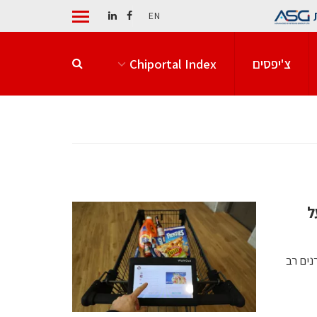
EN
צ'יפסים
Chiportal Index
ל
נים רב