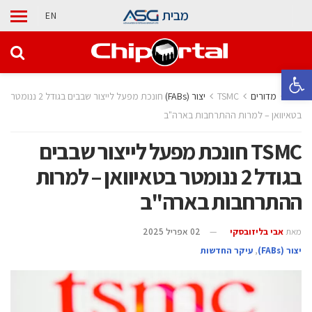
מבית
EN
פתח סרגל נגישות
בית
מדורים
TSMC חונכת מפעל לייצור שבבים בגודל 2 ננומטר
בטאיוואן – למרות ההתרחבות בארה"ב
TSMC חונכת מפעל לייצור שבבים
בגודל 2 ננומטר בטאיוואן – למרות
ההתרחבות בארה"ב
מאת
אבי בליזובסקי
02 אפריל 2025
‫יצור (‪(FABs‬‬
,
עיקר החדשות