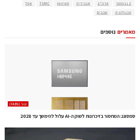
2 ננומטר
ארה"ב
אנבידיה
טאיוואן
TSMC
אפל
טכנולוגיה
שבבים
מאמרים
נוספים
‫יצור (‪(FABS‬‬
סמסונג: המחסור בזיכרונות לשוק ה-AI עלול להימשך עד 2028