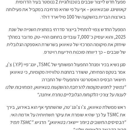
מפעל חדש לייצור שבבים בטכנולוגיית 2 ננומטר בעיר הדרומית
קאושיונג
שבטאיוואן – אף על פי שהיא מרחיבה במקביל את פעילותה
בארצות הברית בהשקעה של 100 מיליארד דולר.
המפעל החדש צפוי להתחיל בייצור סדרתי במחצית השנייה של שנת
2025, והוא יעסיק כ־7,000 עובדים בתחום ההיי-טק. מדובר במהלך
שיחזק את מיקומה המרכזי של טאיוואן בשרשרת האספקה הגלובלית
של שבבים – כך דיווחה סוכנות הידיעות רויטרס.
סגן נשיא בכיר ומנהל התפעול המשותף של TSMC, יונג־פיי (Y.P.) צ'ן,
אמר בטקס הפתיחה, ששודר בתחנות טלוויזיה מקומיות, כי טאיוואן
תישאר הבסיס האסטרטגי והתפעולי של החברה:
"נמשיך לחפש מקומות להרחבת ההשקעות בטאיוואן. המחויבות שלנו
לענות על צורכי הלקוחות הגלובליים נותרת איתנה."
ראש ממשלת טאיוואן, צ'ו צ'ונג־טה, שהשתתף אף הוא באירוע, בירך
את TSMC על כך שהיא שומרת את עיקר תשתיותיה על אדמת האי.
"הבסיסים החשובים ביותר יישארו בטאיוואן,"
הדגיש.
"TSMC תמיד
תהיה הקבוצה הלאומית שלנו."