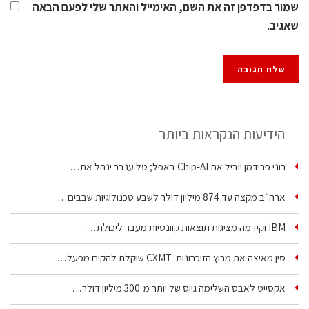
שמור בדפדפן זה את השם, האימייל והאתר שלי לפעם הבאה
שאגיב.
הידיעות הנקראות ביותר
רוני פרידמן יוביל את Chip‑AI באפל; טל ענבר ינהל את…
ארה״ב מקצה עד 874 מיליון דולר לשבע טכנולוגיות שבבים…
IBM וקידמה מציגות תוצאות קוונטיות מעבר ליכולת…
סין מאיצה את מרוץ הזיכרונות: CXMT שוקלת להקים מפעל…
אקסייט לאבס השלימה גיוס של יותר מ־300 מיליון דולר…