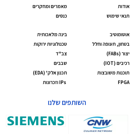
אודות
מאמרים ומחקרים
תנאי שימוש
כנסים
אוטומוטיב
בינה מלאכותית
בטחון, תעופה וחלל
‫טכנולוגיות ירוקות‬
‫יצור (‪(FABs‬‬
‫צב"ד‬
‫רכיבים‬ (IOT)
‫שבבים‬
‫תוכנות משובצות‬
‫תכנון אלק' (‪(EDA‬‬
‫‪FPGA‬‬
‫ ‪וזכרונות IPs‬‬
השותפים שלנו