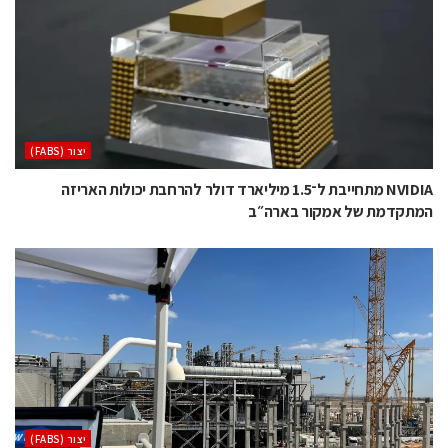
‫יצור (‪(FABS‬‬
NVIDIA מתחייבת ל־1.5 מיליארד דולר להרחבת יכולות האריזה
המתקדמת של אמקור בארה״ב
‫יצור (‪(FABS‬‬