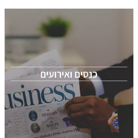
כנסים ואירועים
כנס ChipEx2026 יערך ב-12-13 במאי, 2026. הכנס מיועד
לכל העוסקים בתעשיית הסמיקונדקטור כולל מהנדסים,
מומחים מקצועיים ובכירים.
כנסים ואירועים
ChipEx2026 will be held on May 12-13, 2026. The
conference is intended for everyone involved in the
semiconductor industry, including engineers,
professional experts, and senior executives.
לחץ לפרטים