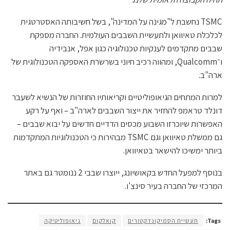
TSMC נחשבת ל"מגינה על המדינה", בשל חשיבותה האסטרטגית
לכלכלת טאיוואן ולתעשיית השבבים העולמית. החברה מספקת
שבבים מתקדמים לענקיות טכנולוגיה כגון אפל, אנבידיה
ו־Qualcomm, ומהווה רכיב חיוני בשרשרת האספקה הטכנולוגית של
ארה"ב.
למרות המתחים הגיאופוליטיים וקריאותיו החוזרות של הנשיא לשעבר
דונלד טראמפ להחזיר את ייצור השבבים לארה"ב – ואף על רקע
האפשרות שיוכרזו השבוע מכסים הדדיים חדשים על יבוא שבבים –
גם ממשלת טאיוואן וגם TSMC מבהירות כי הטכנולוגיות המתקדמות
ביותר ימשיכו להישאר בטאיוואן.
בנוסף למפעל החדש בקאושיונג, ייוצרו שבבי 2 ננומטר גם באתר
המרכזי של החברה בעיר סינצ'ו.
Tags:
תעשיית הסמיקונדקטורים
קואלקום
גיאופוליטיקה