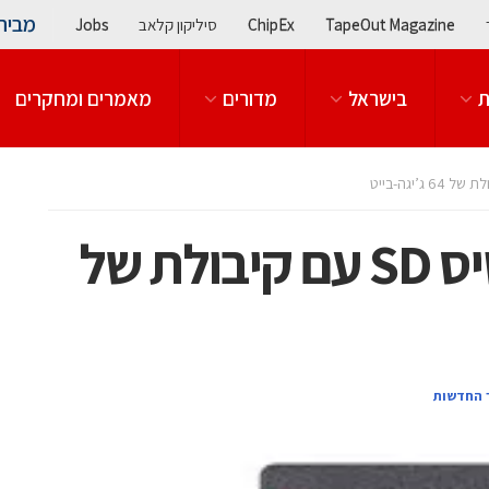
מבית
TapeOut Magazine
ChipEx
סיליקון קלאב
Jobs
ת
בישראל
מדורים
מאמרים ומחקרים
סנדיסק השיקה כרטיס SD עם קיבולת של
 החדשות