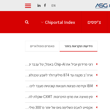
EN
צ'יפסים
Chiportal Index
הידיעות הנקראות ביותר
מאמרים פופולאריים
רוני פרידמן יוביל את Chip‑AI באפל; טל ענבר ינהל את…
ארה״ב מקצה עד 874 מיליון דולר לשבע טכנולוגיות שבבים…
IBM וקידמה מציגות תוצאות קוונטיות מעבר ליכולת…
סין מאיצה את מרוץ הזיכרונות: CXMT שוקלת להקים מפעל…
אקסייט לאבס השלימה גיוס של יותר מ־300 מיליון דולר…