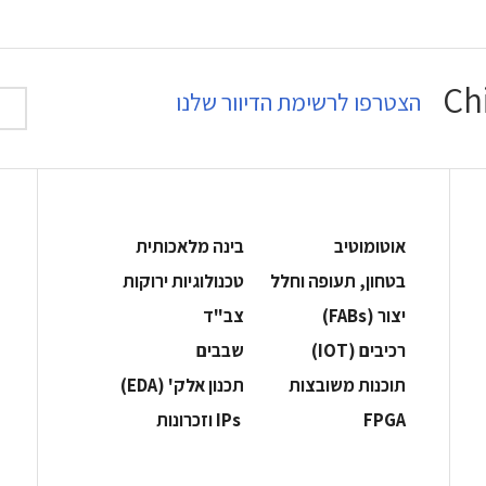
הצטרפו לרשימת הדיוור שלנו
אוטומוטיב
בינה מלאכותית
בטחון, תעופה וחלל
‫טכנולוגיות ירוקות‬
‫יצור (‪(FABs‬‬
‫צב"ד‬
‫רכיבים‬ (IOT)
‫שבבים‬
‫תוכנות משובצות‬
‫תכנון אלק' (‪(EDA‬‬
‫‪FPGA‬‬
‫ ‪וזכרונות IPs‬‬