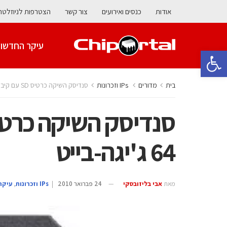
אודות
כנסים ואירועים
צור קשר
הצטרפות לניוזלטר
עיקר החדשו
פתח סרגל נגישות
בית
מדורים
‫ ‪וזכרונות IPs‬‬
סנדיסק השיקה כרטיס SD עם קיבולת של 64 ג’יגה-בייט
64 ג'יגה-בייט
מאת
אבי בליזובסקי
24 פברואר 2010
|
‫ ‪וזכרונות IPs‬‬
,
עיקר