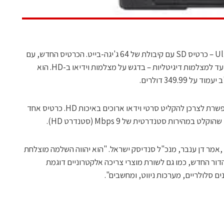
סנדיסק (Sandisk) השיקה את Ultra SDXC – כרטיס SD עם קיבולת של 64 ג'יגה-בייט. הכרטיס החדש, עם
מהירות קריאה של 15 מגה-בייט לשניה, מיועד למצלמות דיגיטליות – בדגש על מצלמות וידיאו ב-HD. הוא
349.9 דולרים.
הטכנולוגיה שבבסיס הכרטיס, exFAT, מאפשרת לצרכן להקליט סרטי וידאו ארוכים באיכות HD. כרטיס אחד
הירות סטנדרטית של 9 Mbps (סטנדרט HD).
-SDXC הוא יורשו של פורמט ה-SDHC" ,אמר דן ענבר, מנכ"ל סנדיסק ישראל. "הוא יהווה השלמה מוצלחת
דור החדש, כמו גם לשורת מוצרי צריכה אלקטרוניים דוגמת