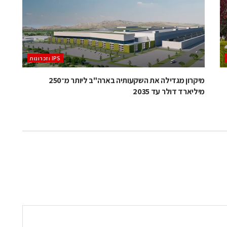
‫ ‪וזכרונות IPS‬‬
מיקרון מגדילה את השקעותיה בארה"ב ליותר מ־250
מיליארד דולר עד 2035