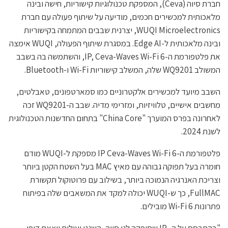
חברת סיוה (Ceva), המספקת טכנולוגיות קישוריות, חישה ובינה
מלאכותית למכשירים חכמים, מודיעה על שיתוף פעולה עם חברת
WUQI Microelectronics, יצרנית שבבים המתמחה בקישוריות
ובינה מלאכותית ל-Edge AI. במסגרת שיתוף הפעולה, WUQI אימצה
את פלטפורמת ה-IP, Ceva-Waves Wi-Fi 6, והשתמשה בה בשבב
המשולב WQ9201 שלה, המשלב קישוריות Wi-Fi ו-Bluetooth.
השבב מיועד למכשירים אלקטרוניים כמו סמארטפונים, טאבלטים,
מחשבים אישיים, טלוויזיות, ומזרימי מדיה. שבב ה-WQ9201 זכה
לאחרונה בפרס המוערך "China Core" בתחום החדשנות הטכנולוגית
לשנת 2024.
פלטפורמת ה-IP Ceva-Waves Wi-Fi 6 מספקת ל-WUQI מודם
חומרה בעל תפוקה גבוהה עם מאיץ MAC בעל השטח הקטן ביותר
וצריכת האנרגיה הנמוכה ביותר, בשילוב עם פרוטוקול תקשורת
FullMAC, כך ש-WUQI יכולה למקד את המשאבים שלה בפיתוח
פתרונות Wi-Fi 6 מובילים.
"בהתבסס על ה- IP שסיפקה לנו סיוה, השגנו יעילות יוצאת דופן