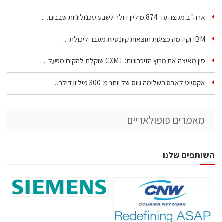
ארה״ב מקצה עד 874 מיליון דולר לשבע טכנולוגיות שבבים…
IBM וקידמה מציגות תוצאות קוונטיות מעבר ליכולת…
סין מאיצה את מרוץ הזיכרונות: CXMT שוקלת להקים מפעל…
אקסייט לאבס השלימה גיוס של יותר מ־300 מיליון דולר…
מאמרים פופולאריים
השותפים שלנו