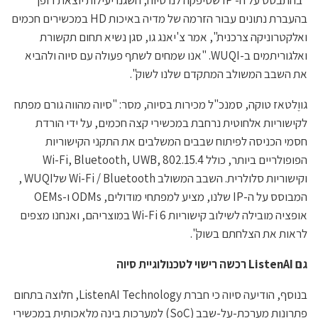
בהעברת נתונים עבור הזרמה של מדיה באיכות HD במכשירים חכמים
ואלקטרוניקה צרכנית", אמר צ'יאנג גו, סגן נשיא תחום תקשורת
ואלגוריתמים ב-WUQI. "אנו שמחים לשתף פעולה עם סיוה ולהביא
את השבב המשולב המתקדם שלנו לשוק".
גווֶלטאז טוקה, סמנכ"ל מכירות בסיוה, מסר: "סיוה מהווה גורם מפתח
לקישוריות אלחוטית נרחבת במכשירי קצה חכמים, על ידי הורדת
חסמי הכניסה לפיתוח שבבים המשלבים את התקני הקישוריות
הפופולריים ביותר, כולל Wi-Fi, Bluetooth, UWB, 802.15.4
וקישוריות סלולרית. השבב המשולב Wi-Fi / Bluetooth שלWUQI ,
המבוסס על ה-IP שלנו, מציע למפתחי מודולים, ODMs ו-OEMs
אופציה מובילה לשילוב קישוריות Wi-Fi 6 במוצריהם, ואנחנו מצפים
לראות את הצלחתם בשוק".
גם
ListenAI
רכשה רישוי לטכנולוגיית סיוה
בנוסף, הודיעה סיוה כי חברת ListenAI Technology, חלוצה בתחום
פתרונות מערכת-על-שבב (SoC) למערכות בינה מלאכותית במכשירי