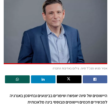
אמיר פנוש מנכ'ל סיוה. צילום באדיבות החברה
היישומים של סיוה יאפשרו שיפורים בביצועים ובחיסכון באנרגיה
למכשירים חכמים ויישומים מבוססי בינה מלאכותית