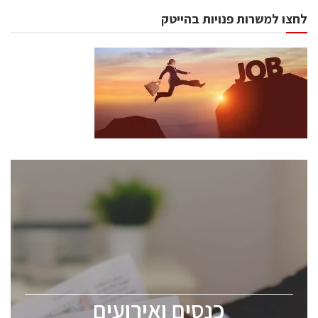
לחצו למשרות פנויות בהייטק
כנסים ואירועים
כנס ChipEx2026 יערך ב-12-13 במאי, 2026. הכנס מיועד
לכל העוסקים בתעשיית הסמיקונדקטור כולל מהנדסים,
מומחים מקצועיים ובכירים.
כנסים ואירועים