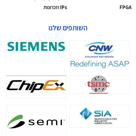
‫‪FPGA‬‬
‫ ‪וזכרונות IPs‬‬
השותפים שלנו