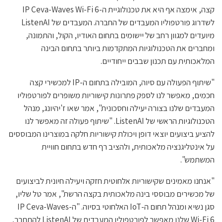
קצה, אימצה אף היא את טכנולוגיית ה-IP Ceva-Waves Wi-Fi 6
לשדרוג פורטפוליו המעבדים של החברה. המעבדים של ListenAI
מיועדים למגוון רחב של יישומים בתחום האודיו, הקול, והתמונה,
ומחברים את הטכנולוגיות המתקדמות ביותר בתחום הבינה
המלאכותית עם תכנון שבבים ייחודיים.
"שיתוף הפעולה עם סיוה, המובילה בתחום ה-IP למכשירי קצה
חכמים, מאפשר לנו לספק פתרונות קישוריות משופרים לפורטפוליו
המעבדים שלנו בצורה יעילה וחסכונית", אמר שאו ז'יהיונג, מנהל
הטכנולוגיות הראשי של ListenAI. "שיתוף פעולה זה מאפשר לנו
להציע ביצועים יוצאי דופן ויכולת קישוריות חלקה במוצרינו המבוססים
על אינטליגנציה מלאכותית, ולהציב רף חדש בתחום חוויית
המשתמש".
"אנחנו מאמינים שקישוריות אלחוטית חזקה ויעילה חיונית לביצועים
של מכשירים מבוססי בינה מלאכותית בקצה הרשת", אמר טל שליו,
סגן נשיא ומנהל תחום ה-IoT האלחוטי בסיוה. "ה-IP Ceva-Waves
Wi-Fi 6 שלנו מאפשר לפורטפוליו המעבדים של ListenAI להתחבר,