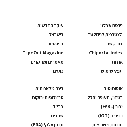
פרסם אצלנו
עיקר החדשות
הצטרפות לניוזלטר
בישראל
צור קשר
צ'יפסים
TapeOut Magazine
Chiportal Index
אודות
מאמרים ומחקרים
תנאי שימוש
כנסים
אוטומוטיב
בינה מלאכותית
בטחון, תעופה וחלל
‫טכנולוגיות ירוקות‬
‫יצור (‪(FABs‬‬
‫צב"ד‬
‫רכיבים‬ (IOT)
‫שבבים‬
‫תוכנות משובצות‬
‫תכנון אלק' (‪(EDA‬‬