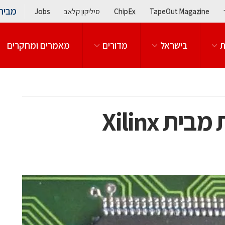
מבית
TapeOut Magazine
ChipEx
סיליקון קלאב
Jobs
ת
בישראל
מדורים
מאמרים ומחקרים
ת Xilinx