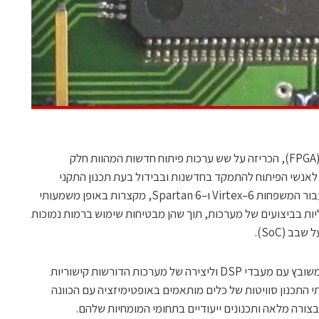
Xilinx, העוסקת בפיתוח רכיבים מתכנתים (FPGA), הכריזה על שש ערכות פיתוח חדשות המהוות חלק
לאנשי הפיתוח להתמקד בחדשנות ובבידול בעת תכנון התקני
FPGA. פלטפורמות פיתוח אלו, המיועדות עבור המשפחות Virtex–6 ו–Spartan 6, מקצרות באופן משמעותי
ת בביצועים של מערכות, תוך שהן מבטיחות שימוש ברמות נמוכות
 (SoC).
הערכות החדשות מכוונות לשימוש בעיבוד משובץ עם מעבדי DSP וליצירה של מערכות הדורשות קישוריות
י התכנון סוויטות של כלים מותאמים באופטימיזציה עם הכוונה