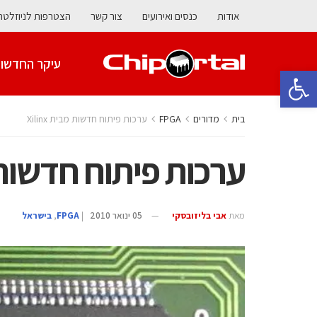
אודות
כנסים ואירועים
צור קשר
הצטרפות לניוזלטר
עיקר החדשו
פתח סרגל נגישות
בית
מדורים
‫‪FPGA‬‬
ערכות פיתוח חדשות מבית Xilinx
ערכות פיתוח חדשות מבי
מאת
אבי בליזובסקי
05 ינואר 2010
|
‫‪FPGA‬‬
,
בישראל