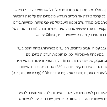
 התחלה מאומתת שהמתכננים יכולים להשתמש בה כדי להוציא
 כל ערכה כוללת את הכלים הנדרשים למתכנתים על מנת להבטיח
כננים מערך שלם ומכוון היטב של משאבי פיתוח, מסייעת בידם
קסימום את השימוש שהם עושים ביכולות ובתכונות החדשניות של
בב עם חישובים נרחבים, הפועלים במהירות גבוהה והינם בעלי
צפיפות גבוהה, המתבצעים עם התקני FPGA במשפחת Virtex–6 . כמו כן תומכות הערכות בתכנונים
המשתמשים בהתקני FPGA במשפחת Spartan–6, של יישומים שבהם הגודל, ההספק והעלות הם שיקולים
רבי משמעות בנוסף לביצועים. הערכות תומכות גם במערכות קישוריות עד 250 מגה–הרץ. ערכות הפיתוח
המשובצות מאפשרות לאנשי פיתוח תוכנה להתחיל בפיתוח מיידי באמצעות סביבת SDK (ערכת פיתוח תוכנה)
אפשרו הן למפתחים של אלגוריתמים והן למפתחי חומרה לבצע
בים משותפים לעיבוד אותות ספרתיים, שבהם אפשר להשתמש