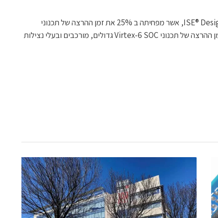
כל ערכה נתמכת בגרסה 11.4 של ISE® Design Suite, אשר מפחיתה ב 25% את זמן ההרצה של תכנוני
Spartan-6 FPGA ומפחיתה ב 30% את זמן ההרצה של תכנוני Virtex-6 SOC גדולים, מורכבים ובעלי נצילות