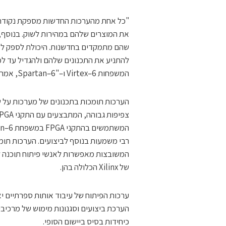
"כל אחת מהערכות החדשות מספקת נקודת
את המוצרים שלהם במהירות לשוק. בנוסף,
שהם מתמקדים בחדשנות. היכולת לספק למת
להתניע את התכנונים שלהם ולהגדיל עד למ
המשפחות Virtex–6 ו–"Spartan–6, אמר דרור ספרדי, מהנדס יישומים בכיר, Xilinx ישראל.
הערכות תומכות בתכנונים של מערכות על ש
של Xilinx הכלולה בהן.
ערכות הפיתוח של עיבוד אותות ספרתיים י
הערכת ביצועים וסגנונות מימוש של מרכי
כיחידות בסיס ביישום הסופי.