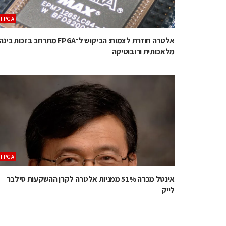
‫‪FPGA‬‬
אלטרה חוזרת לצמוח: הביקוש ל־FPGA מתרחב בזכות בינה
מלאכותית ורובוטיקה
‫‪FPGA‬‬
אינטל מכרה 51% ממניות אלטרה לקרן ההשקעות סילבר
לייק