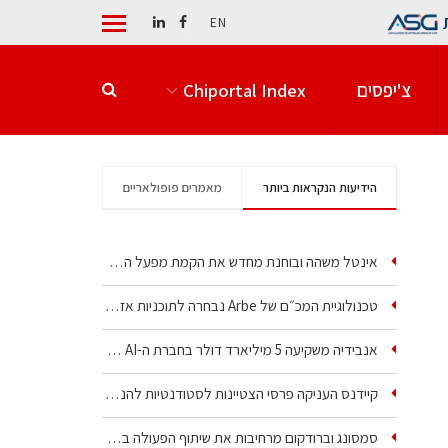
EN
צ'יפסים
Chiportal Index
הידיעות הנקראות ביותר
מאמרים פופולאריים
אינטל משהה ובוחנת מחדש את הקמת מפעל הענק שלה בקריית גת
טכנולוגיית המכ״ם של Arbe נבחרה לתוכניות אזרחיות וביטחוניות
אנבידיה משקיעה 5 מיליארד דולר בחברת ה-AI של איליה סוצקבר
קיידנס העניקה פרסי הצטיינות לסטודנטיות להנדסת חשמל ופיזיקה
סמסונג וברודקום מרחיבות את שיתוף הפעולה בשבבי AI…