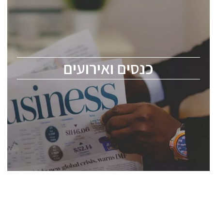
כנסים ואירועים
כנס ChipEx2026 יערך ב-12-13 במאי, 2026. הכנס מיועד
לכל העוסקים בתעשיית הסמיקונדקטור כולל מהנדסים,
מומחים מקצועיים ובכירים.
כנסים ואירועים
ChipEx2026 will be held on May 12-13, 2026. The
conference is intended for everyone involved in the
semiconductor industry, including engineers,
professional experts, and senior executives.
לחץ לפרטים