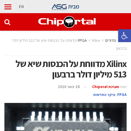
מבית
EN
פתח סרגל נגישות
בית
מדורים
Xilinx מדווחת על הכנסות שיא של 513 מיליון דולר
ברבעון
Xilinx מדווחת על הכנסות שיא של
513 מיליון דולר ברבעון
מאת
מערכת Chiporal
28 ינואר 2010
‫‪FPGA‬‬
,
עיקר החדשות