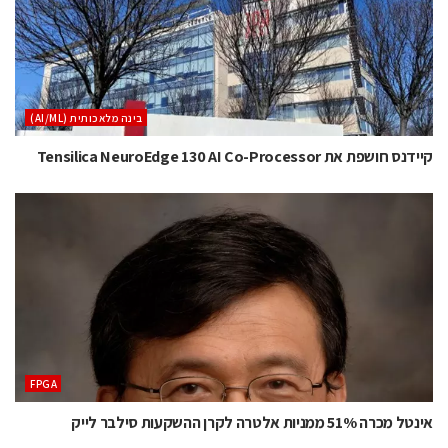
בינה מלאכותית (AI/ML)
קיידנס חושפת את Tensilica NeuroEdge 130 AI Co-Processor
‫‪FPGA‬‬
אינטל מכרה 51% ממניות אלטרה לקרן ההשקעות סילבר לייק