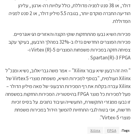
דולר, או 38 סנט למניה מדוללת, כולל עלויות רה-ארגון , עליהן
הודיעה החברה מוקדם יותר, בגובה 5.5 מיליון דולר, או 2 סנט למניה
המדוללת.
מכירות השיא נבעו מהתחזקות שוקי הקצה והאזורים הגיאוגרפיים.
מכירות המוצרים החדשים גדלו ב-32% במהלך הרבעון, בעיקר עקב
צמיחה חזקה במכירות משפחות המוצרים Virtex (R)-5 ו-
Spartan(R)-3 FPGA .
" היה זה רבעון שיא עבור Xilinx" – אמר משה גבריאלוב, נשיא ומנכ"ל
Xilinx העולמית, "בנוסף למכירות השיא, משפחת מוצרי Virtex 5 של
Xilinx עברה בקלות את רף המכירות הרבעוני של מאה מיליון הדולר –
מעל למכירות כל מוצר FPGA בהיסטוריה. המכירות החזקות במשפחה
זו נבעו ממגזרי התקשורת, התעשייה ועיבוד נתונים. על בסיס זכיות
חדשות, אני בטוח לגבי התחזיות להמשך הידול במכירות משפחת
מוצרי Virtex-5".
Xilinx
FPGA
Tags: