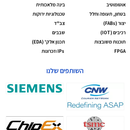
אוטומוטיב
בינה מלאכותית
בטחון, תעופה וחלל
‫טכנולוגיות ירוקות‬
‫יצור (‪(FABs‬‬
‫צב"ד‬
‫רכיבים‬ (IOT)
‫שבבים‬
‫תוכנות משובצות‬
‫תכנון אלק' (‪(EDA‬‬
‫‪FPGA‬‬
‫ ‪וזכרונות IPs‬‬
השותפים שלנו