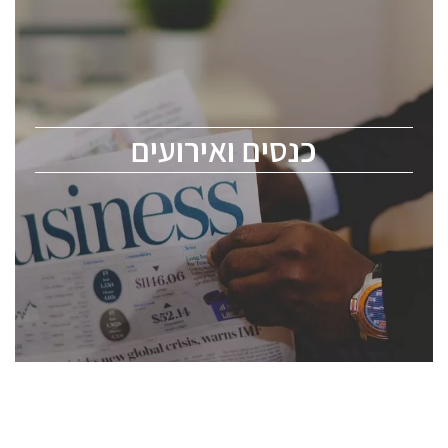
כנסים ואירועים
כנס ChipEx2026 יערך ב-12-13 במאי, 2026. הכנס מיועד
לכל העוסקים בתעשיית הסמיקונדקטור כולל מהנדסים,
מומחים מקצועיים ובכירים.
כנסים ואירועים
ChipEx2026 will be held on May 12-13, 2026. The
conference is intended for everyone involved in the
semiconductor industry, including engineers,
professional experts, and senior executives.
לחץ לפרטים