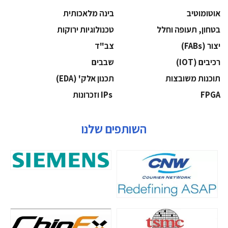
אוטומוטיב
בינה מלאכותית
בטחון, תעופה וחלל
‫טכנולוגיות ירוקות‬
‫יצור (‪(FABs‬‬
‫צב"ד‬
‫רכיבים‬ (IOT)
‫שבבים‬
‫תוכנות משובצות‬
‫תכנון אלק' (‪(EDA‬‬
‫‪FPGA‬‬
‫ ‪וזכרונות IPs‬‬
השותפים שלנו