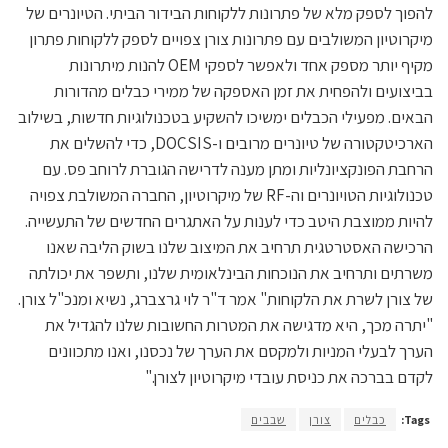
להפוך לספק מלא של פתרונות ללקוחות הבידור הביתי. הטיונרים של
מיקרוטיון המשולבים עם פתרונות צורן צפויים לספק ללקוחות פתרון
מקיף יותר מספק אחד ולאפשר לספקי OEM להנות מיתרונות
בביצועים ולהפחית את זמן האספקה של ממירי כבלים מהדורות
הבאים. מפעילי הכבלים ימשיכו להשקיע בטכנולוגיות חדשות, בשילוב
הארכיטקטורה של טיונרים מרובים ו-DOCSIS, כדי להשלים את
הרחבת הפונקציונליות ומתן מענה לדרישה הגוברת לרוחב פס. עם
טכנולוגיות הטויונרים וה-RF של מיקרוטיון, החברה המשולבת צפויה
להיות ממוצבת היטב כדי לענות על האתגרים החדשים של התעשייה.
הרכישה האסטרטגית תרחיב את המיצוב שלנו בשוק הליבה שאנו
משרתים ותרחיב את הנוכחות הבינלאומית שלנו, ותשפר את יכולתה
של צורן לשרת את הלקוחות" אמר ד"ר לוי גרצברג, נשיא ומנכ"ל צורן.
"יתרה מכך, היא מדגישה את המטרות החשובות שלנו להגדיל את
הערך לבעלי המניות ולמקסם את הערך של נכסנו, ואנו מתכוונים
לקדם בברכה את כניסת עובדי מיקרוטיון לצורן."
Tags:
כבלים
צורן
שבבים