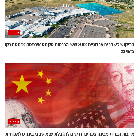
‫שבבים‬
הביקוש לשבבים אנלוגיים מתאושש: הכנסות טקסס אינסטרומנטס זינקו
ב־23%
‫שבבים‬
ארצות הברית מכינה צעדים חדשים להגבלת יצוא שבבי בינה מלאכותית