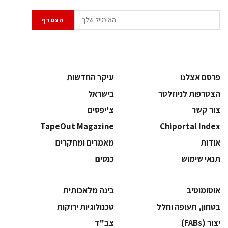
פרסם אצלנו
עיקר החדשות
הצטרפות לניוזלטר
בישראל
צור קשר
צ'יפסים
TapeOut Magazine
Chiportal Index
אודות
מאמרים ומחקרים
תנאי שימוש
כנסים
אוטומוטיב
בינה מלאכותית
בטחון, תעופה וחלל
‫טכנולוגיות ירוקות‬
‫יצור (‪(FABs‬‬
‫צב"ד‬