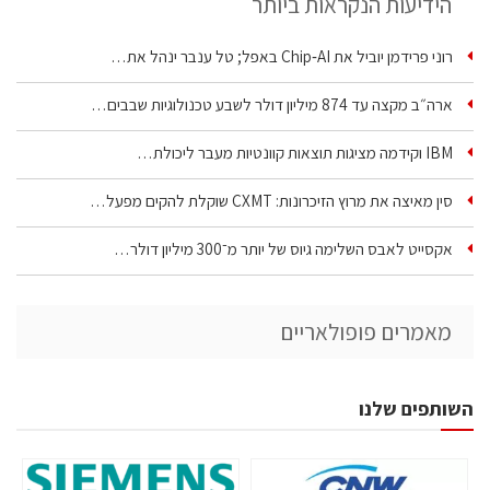
הידיעות הנקראות ביותר
רוני פרידמן יוביל את Chip‑AI באפל; טל ענבר ינהל את…
ארה״ב מקצה עד 874 מיליון דולר לשבע טכנולוגיות שבבים…
IBM וקידמה מציגות תוצאות קוונטיות מעבר ליכולת…
סין מאיצה את מרוץ הזיכרונות: CXMT שוקלת להקים מפעל…
אקסייט לאבס השלימה גיוס של יותר מ־300 מיליון דולר…
מאמרים פופולאריים
השותפים שלנו