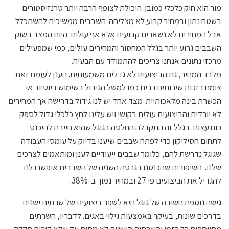
מור הוא חוק כלכלי כמובן. היכולת לצופף הרבה יותר טרנזיסטורים
בשטח נתון ובמחיר קבוע לא מצליחה. השבבים ממשיכים להשתכלל
אבל המחירים לא נשארים קבועים אלא אף עולים. היום המצב בשוק
השבבים גרוע יותר בגלל המחסור והמחירים עולים, כמי שמפעילים
מרכזי נתונים אנחנו צריכים להתמודד עם הבעיה.
מלבד המחיר, גם הביצועים לא גדלים משמעותית. הענן לעומת זאת
צומח בזכות שירותים רבים כמו למשל הגידול בשימוש ביוטיוב או
הכשרת בינה מלאכותיית. מצד אחד יש לנו גידול בדרישה אך המחירים
לא יורדים והביצועים עולים בקושי ויש עלינו לחץ כלכלי גדול לספק
כוח עצום. בגלל זה התקבלה החלטה בגוגל שהיא חייבת להיכנס
לתחום הסיליקון כדי לפתח שבבים שיענו בדיוק על עומסי העבודה
שגוגל נדרשת להם, כלומר שבבים ייעודיים לענן ומותאמים לצרכים
שלנו.. השיפורים שהכנסנו בגרסה השניה של השבבים איפשרו לנו
להגדיל את הביצועים פי 27 ובמחיר נמוך ב-38%.
גישה נוספת חשובה של גוגל היא לשפר ביצועים של שרתים ישנים
בדרכים שונות, בעיקר באמצעות גילוי באגים. לדבריו, השרתים