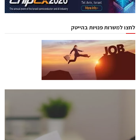
לחצו למשרות פנויות בהייטק
כנסים ואירועים
כנס ChipEx2026 יערך ב-12-13 במאי, 2026. הכנס מיועד
לכל העוסקים בתעשיית הסמיקונדקטור כולל מהנדסים,