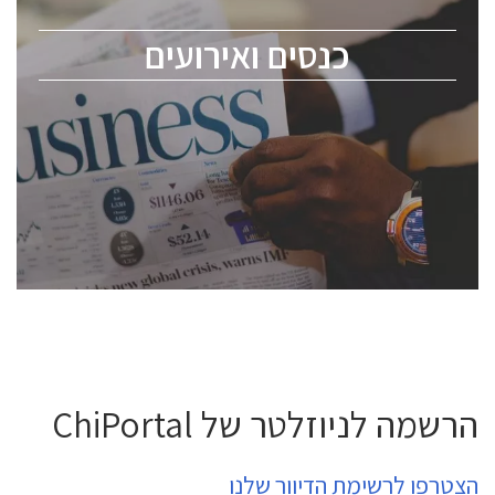
מומחים מקצועיים ובכירים.
כנסים ואירועים
ChipEx2026 will be held on May 12-13, 2026. The
conference is intended for everyone involved in the
semiconductor industry, including engineers,
professional experts, and senior executives.
לחץ לפרטים
הרשמה לניוזלטר של ChiPortal
הצטרפו לרשימת הדיוור שלנו