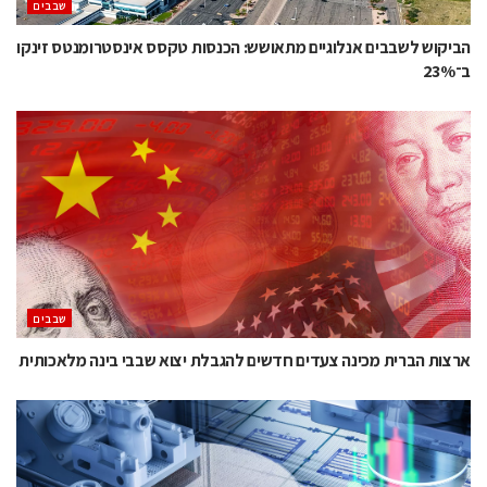
‫שבבים‬
הביקוש לשבבים אנלוגיים מתאושש: הכנסות טקסס אינסטרומנטס זינקו
ב־23%
‫שבבים‬
ארצות הברית מכינה צעדים חדשים להגבלת יצוא שבבי בינה מלאכותית