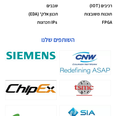
‫רכיבים‬ (IOT)
‫שבבים‬
‫תוכנות משובצות‬
‫תכנון אלק' (‪(EDA‬‬
‫‪FPGA‬‬
‫ ‪וזכרונות IPs‬‬
השותפים שלנו