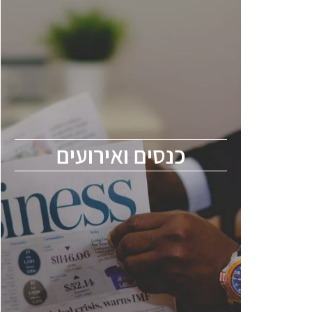
כנסים ואירועים
כנס ChipEx2026 יערך ב-12-13 במאי, 2026.
הכנס מיועד לכל העוסקים בתעשיית
הסמיקונדקטור כולל מהנדסים, מומחים מקצועיים
ובכירים.
כנסים ואירועים
ChipEx2026 will be held on May 12-13,
2026. The conference is intended for
everyone involved in the semiconductor
industry, including engineers, professional
experts, and senior executives.
לחץ לפרטים