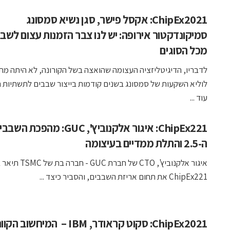
ChipEx2021: אקסל פישר, סגן נשיא סמסונג
סמיקונדקטור אירופה: יש לנו צבר הזמנות עצום לשב
מכל הסוגים
לדבריו, הדיגיטליזציה העצומה שהואצה בשל הקורונה, לא היתה 
לוליא השקעות של סמסונג בשנים קודמות בייצור שבבים לתשתיות 
עוד ...
ChipEx221: איגור אלקנוביץ', GUC: מהפכת הש
ה-2.5 והתלת ממדיים בעיצומה
איגור אלקנוביץ', CTO של חברת GUC -
ChipEx221 את תחום אריזת השבבים, והסביר כיצד ...
ChipEx2021: סקוט קראודר, IBM – המיחשוב ה