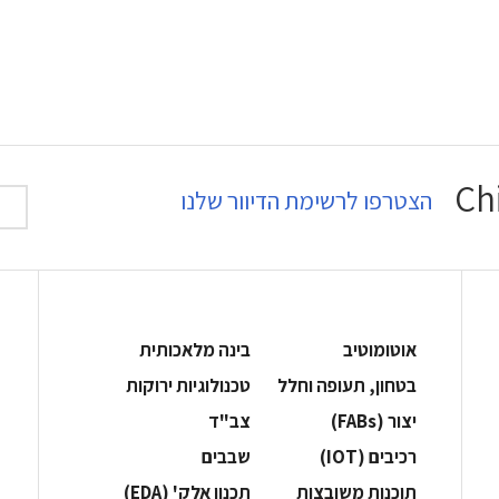
הצטרפו לרשימת הדיוור שלנו
אוטומוטיב
בינה מלאכותית
בטחון, תעופה וחלל
‫טכנולוגיות ירוקות‬
‫יצור (‪(FABs‬‬
‫צב"ד‬
‫רכיבים‬ (IOT)
‫שבבים‬
‫תוכנות משובצות‬
‫תכנון אלק' (‪(EDA‬‬