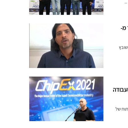
 מ-
שובץ
העבודה
תוח של