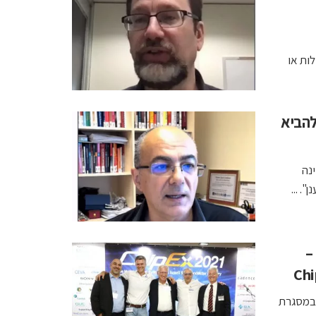
ות או
 להביא
נה
. ...
–
 במסגרת