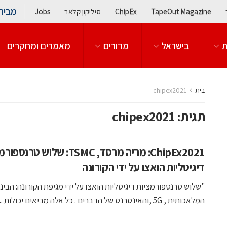
מבית
TapeOut Magazine
ChipEx
סיליקון קלאב
Jobs
ת
בישראל
מדורים
מאמרים ומחקרים
בית
chipex2021
תגית:
chipex2021
ChipEx2021: מריה מרסד, TSMC: שלוש טרנ
דיגיטליות הואצו על ידי הקורונה
"שלוש טרנספורמציות דיגיטליות הואצו על ידי מגיפת הקורונה: הבינ
המלאכותית , 5G ,והאינטרנט של הדברים . כל אלה מביאים יכולות ...