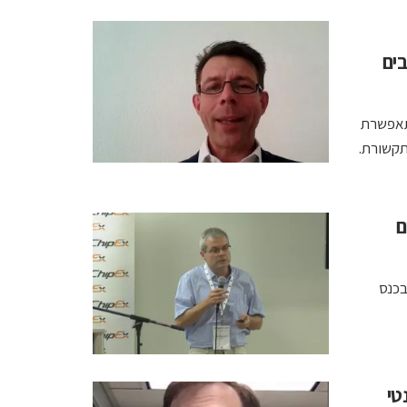
בים
מתאפשרת
תקשורת.
בבים
 חברה בת של TSMC תיאר בכנס
קוונטי