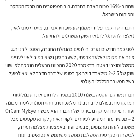
שהם כ-16% מכוח האדם בחברה. רוב המפוטרים הם מרכז המחקר
והפיתוח בישראל.
החברה שהוקמה על ידי אמנון שעשוע וזיו אבירם, מייסדי מובילאיי,
נאלצה להסתגל לתנאי השוק המשתנים ולהתייעל.
לפני כמה חודשים נערכו חילופים בהנהלת החברה, המנכ"ל רני חגג
פינה את מקומו לאלעד צרפתי, לשעבר סגן נשיא במובילאיי לענייני
ממשל ומוצרי דאטה. בדצמבר 2020 התכוונו הבעלים הנפקה לפי שווי
שוק של 2-2.5 מילארד דולר אך בסופו של דבר הדבר לא יצא לפועל
בשל המשבר הכלכלי העולמי.
חברת אורקם הוקמה בשנת 2010 במטרה לרתום את הטכנולוגיות
המתקדמות בעולם לרבות בינה מלאכותית, זיהוי תמונות לימוד מכונה
ועוד. הפיתוח המתקדם ביותר של החברה הוא מכשיר OrCam MyEye
2 – מכשיר עזר המסייע לעיוורים ולקויי ראייה, לקרוא טקסטים מכל
משטח, לזהות פרצופים, צבעים ועוד באמצעות מצלמה זעירה,
לבישה ודיסקרטית המשלבת ממשק משתמש אינטואיטיבי ונוח