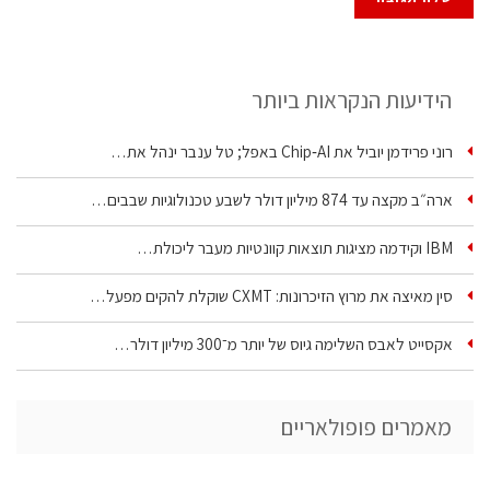
הידיעות הנקראות ביותר
רוני פרידמן יוביל את Chip‑AI באפל; טל ענבר ינהל את…
ארה״ב מקצה עד 874 מיליון דולר לשבע טכנולוגיות שבבים…
IBM וקידמה מציגות תוצאות קוונטיות מעבר ליכולת…
סין מאיצה את מרוץ הזיכרונות: CXMT שוקלת להקים מפעל…
אקסייט לאבס השלימה גיוס של יותר מ־300 מיליון דולר…
מאמרים פופולאריים