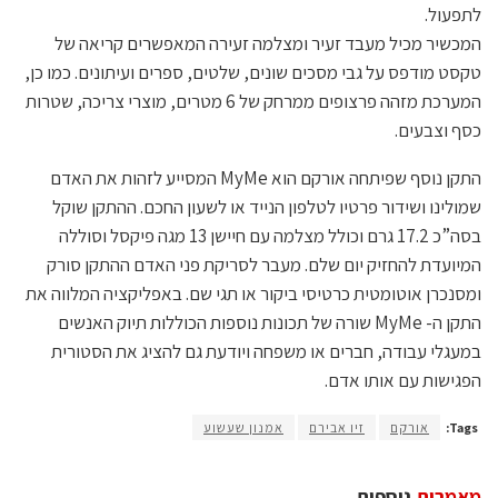
לתפעול.
המכשיר מכיל מעבד זעיר ומצלמה זעירה המאפשרים קריאה של
טקסט מודפס על גבי מסכים שונים, שלטים, ספרים ועיתונים. כמו כן,
המערכת מזהה פרצופים ממרחק של 6 מטרים, מוצרי צריכה, שטרות
כסף וצבעים.
התקן נוסף שפיתחה אורקם הוא MyMe המסייע לזהות את האדם
שמולינו ושידור פרטיו לטלפון הנייד או לשעון החכם. ההתקן שוקל
בסה”כ 17.2 גרם וכולל מצלמה עם חיישן 13 מגה פיקסל וסוללה
המיועדת להחזיק יום שלם. מעבר לסריקת פני האדם ההתקן סורק
ומסנכרן אוטומטית כרטיסי ביקור או תגי שם. באפליקציה המלווה את
התקן ה- MyMe שורה של תכונות נוספות הכוללות תיוק האנשים
במעגלי עבודה, חברים או משפחה ויודעת גם להציג את הסטורית
הפגישות עם אותו אדם.
Tags:
אורקם
זיו אבירם
אמנון שעשוע
מאמרים
נוספים