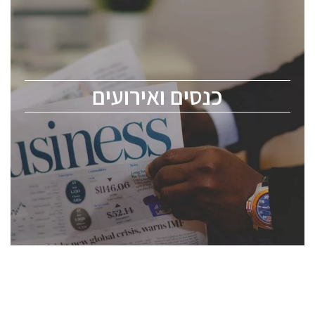
כנס ChipEx2026 יערך ב-12-13 במאי, 2026. הכנס מיועד
לכל העוסקים בתעשיית הסמיקונדקטור כולל מהנדסים,
מומחים מקצועיים ובכירים.
כנסים ואירועים
ChipEx2026 will be held on May 12-13, 2026. The
conference is intended for everyone involved in the
semiconductor industry, including engineers,
professional experts, and senior executives.
לחץ לפרטים