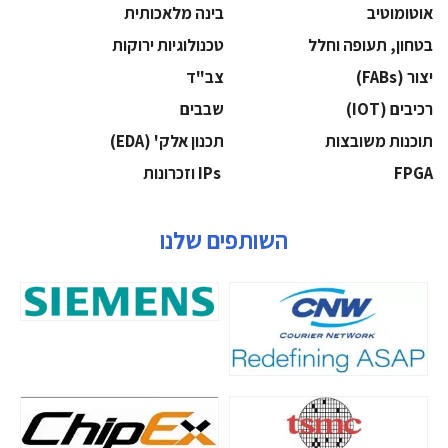
אוטומוטיב
בינה מלאכותית
בטחון, תעופה וחלל
‫טכנולוגיות ירוקות‬
‫יצור (‪(FABs‬‬
‫צב"ד‬
‫רכיבים‬ (IOT)
‫שבבים‬
‫תוכנות משובצות‬
‫תכנון אלק' (‪(EDA‬‬
‫‪FPGA‬‬
‫ ‪וזכרונות IPs‬‬
השותפים שלנו