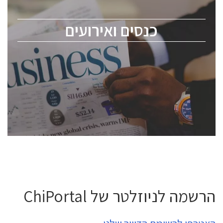
לכל העוסקים בתעשיית הסמיקונדקטור כולל מהנדסים,
מומחים מקצועיים ובכירים.
כנסים ואירועים
ChipEx2026 will be held on May 12-13, 2026. The
conference is intended for everyone involved in the
semiconductor industry, including engineers,
professional experts, and senior executives.
לחץ לפרטים
הרשמה לניוזלטר של ChiPortal