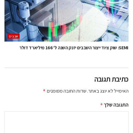
‫שבבים‬
SEMI: שוק ציוד ייצור השבבים יזנק השנה ל־166 מיליארד דולר
כתיבת תגובה
האימייל לא יוצג באתר.
שדות החובה מסומנים
*
התגובה שלך
*