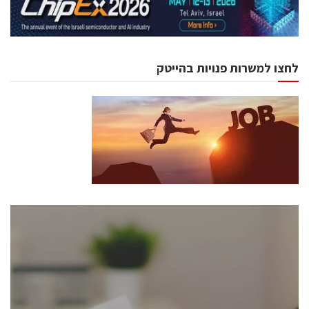
לחצו למשרות פנויות בהייטק
כנסים ואירועים
כנס ChipEx2026 יערך ב-12-13 במאי, 2026. הכנס מיועד