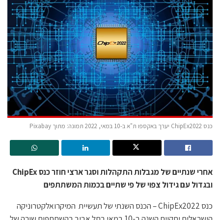
כנס ChipEx2022 יערך באקספו ת"א ב-10 במאי, 2022 תמונה: מתוך Pixabay
אחרי שנתיים של מגבלות התקהלות וסגר ארצי חוזר כנס ChipEx
ובגדול עם גידול צפוי של פי שתיים בכמות המשתתפים
כנס ChipEx2022 – הכנס השנתי של תעשיית המיקרואלקטרוניקה
הישראלית יתקיים השנה ב-10 במאי בתל אביב בהשתתפות שורה של