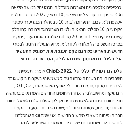
,כרטיסים אלקטרונים ומערכות מוכללות. הכנס יחל במושב מליאה
חגיגי שיערך בבוקרו של יום שלישי, 10 במאי, 2022 במרכז הכנסים
אקספו ת"א שבגני התערוכה (ביתן 10). במהלך הכנס יערך סמינר
מקצועי בן 10 מסלולי הרצאות ולצידו תערוכה גדולה בה יקחו חלק
עשרות ספקים ויצרנים מכ-20 מדינות שונות. באותו הערב, יתקיים
במרכז הנשפים של מלון הילטון ת"א, ארוע הנעילה החגיגי לבכירי
התעשיה.
הארוע יכלול גם טקס הענקת אות "מוביל התעשיה
הגלובלית" בו תשתתף שרת הכלכלה, הגב' אורנה ברבאי.
שלמה גרדמן יו"ר כללי של-
ChipEx2022
אומר:" תעשיית
השבבים חוותה בשנה האחרונה גידול משמעותי בעקבות ביקוש גובר
לשבבים במגוון תחומים רחב כולל שווקי האוטומוטיב, IOT , G 5,
רובוטיקה ומחשוב לביש. אחד התחומים החדשים והמרתקים בתעשיה
הוא תחום הבינה המלאכותית המרתק ולכן שמנו השנה דגש על תחום
זה. זהו עוד מנוע צמיחה חשוב לתעשיית השבבים המעודד הקמת
חברות ופיתוח משאבי מיחשוב חדישים. אני שמח וגאה שהצלחנו
להבטיח את השתתפותם של בכירי המומחים אשר יגיעו לכנס