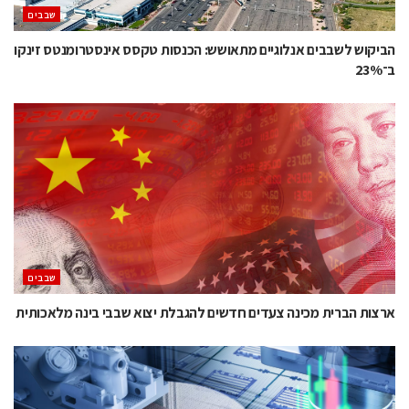
‫שבבים‬
הביקוש לשבבים אנלוגיים מתאושש: הכנסות טקסס אינסטרומנטס זינקו
ב־23%
‫שבבים‬
ארצות הברית מכינה צעדים חדשים להגבלת יצוא שבבי בינה מלאכותית