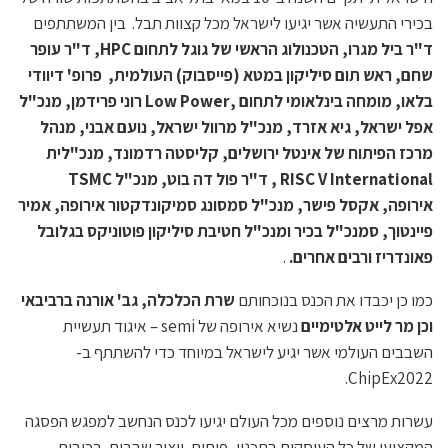
בכירי התעשיה אשר יגיעו לישראל מכל קצוות תבל. בין המשתתפים
ד"ר ביל מגרו, הטכנולוג הראשי של גוגל לתחום HPC, ד"ר עופר
שחם, ראש תום סיליקון במטא (פייסבוק) העולמית, פרופ' דיוודי
בלאו, מומחה בינלאומי לתחום ,Low Power רוני פרידמן, מנכ"ל
אפל ישראל, גיא אזרד, מנכ"ל מרוול ישראל, נועם אבני, מנהל
מרכז הפיתוח של אינטל ירושלים, קליסטה רדמונד, מנכ"לית
RISC V International , ד"ר פול דה בוט, מנכ"ל TSMC
אירופה, אקסל פישר, מנכ"ל סמסונג סמיקונדקטור אירופה, אמיר
פיינטוך, סמנכ"ל בכיר ומנכ"ל חטיבת סיליקון פוטוניקס בגלובל
פאונדריז ורבים אחרים.
.
כמו כן יכבדו את הכנס בנוכחותם
שרת הכלכלה, גב' אורנה ברביבאי
וכן מר לייט אלטימיים
נשיא אירופה של semi – איגוד תעשיית
השבבים העולמי אשר יגיע לישראל במיוחד כדי להשתתף ב-
ChipEx2022.
עשרות מרצים נוספים מכל העולם יגיעו לכנס הנחשב למפגש הפסגה
המקצועי של כל העוסקים בתכנון, פיתוח, ויצור שבבים, רכיבים