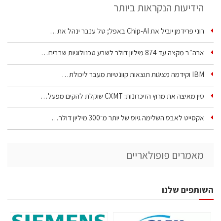
הידיעות הנקראות ביותר
רוני פרידמן יוביל את Chip‑AI באפל; טל ענבר ינהל את…
ארה״ב מקצה עד 874 מיליון דולר לשבע טכנולוגיות שבבים…
IBM וקידמה מציגות תוצאות קוונטיות מעבר ליכולת…
סין מאיצה את מרוץ הזיכרונות: CXMT שוקלת להקים מפעל…
אקסייט לאבס השלימה גיוס של יותר מ־300 מיליון דולר…
מאמרים פופולאריים
השותפים שלנו