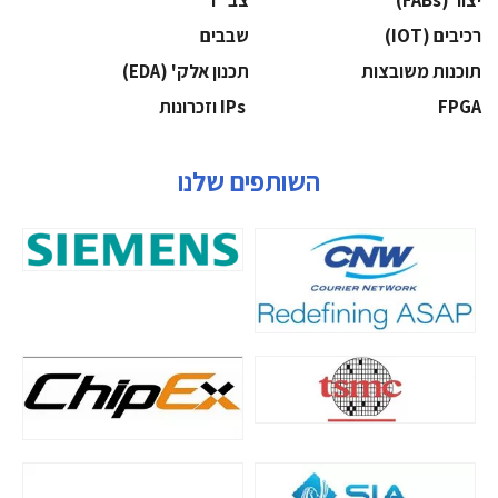
‫רכיבים‬ (IOT)
‫שבבים‬
‫תוכנות משובצות‬
‫תכנון אלק' (‪(EDA‬‬
‫‪FPGA‬‬
‫ ‪וזכרונות IPs‬‬
השותפים שלנו