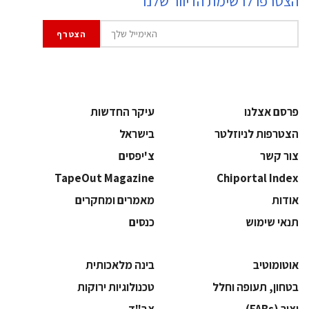
הצטרפו לרשימת הדיוור שלנו
פרסם אצלנו
עיקר החדשות
הצטרפות לניוזלטר
בישראל
צור קשר
צ'יפסים
TapeOut Magazine
Chiportal Index
אודות
מאמרים ומחקרים
תנאי שימוש
כנסים
אוטומוטיב
בינה מלאכותית
בטחון, תעופה וחלל
‫טכנולוגיות ירוקות‬
‫יצור (‪(FABs‬‬
‫צב"ד‬