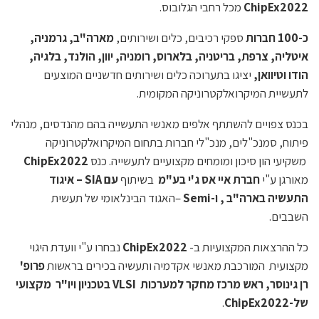
ChipEx2022
מכל רחבי הגלובוס.
כ-100 חברות
ספקי רכיבים, כלים ושירותים,
מארה"ב, גרמניה,
איטליה, צרפת, בריטניה, בלארוס, רומניה, יוון, הולנד, בלגיה,
הודו וטיוואן,
יציגו בתערוכה כלים ושירותים חדשניים המוצעים
לתעשיית המיקרואלקטרוניקה המקומית.
בכנס צפויים להשתתף אלפים מאנשי התעשייה בהם מהנדסים, מנהלי
פיתוח, סמנכ"לים, מנכ"לי חברות בתחום המיקרואלקטרוניקה
משקיעי הון סיכון ומומחים מקצועיים לתעשייה. כנס
ChipEx2022
מאורגן ע"י
חברת איי אס ג'י בע"מ
בשיתוף
עם SIA – איגוד
התעשיה בארה"ב ,
ו-Semi
–האגוד הבינלאומי של תעשית
השבבים.
כל ההרצאות המקצועיות ב-
ChipEx2022
נבחרו ע"י וועדת היגוי
מקצועית המורכבת מאנשי אקדמיה ותעשיה בכירים בראשות
פרופ'
רן גינוסר,
ראש מרכז מחקר למערכות
VLSI
בטכניון ויו"ר מקצועי
של-
ChipEx2022
.