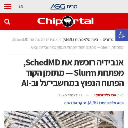
מבית
EN
פתח סרגל נגישות
בית
מדורים
בינה מלאכותית (AI/ML)
אנבידיה רוכשת את SchedMD,
מפתחת Slurm — מתזמן הקוד הפתוח הנפוץ במחשבי־על וב-AI
אנבידיה רוכשת את SchedMD,
מפתחת Slurm — מתזמן הקוד
הפתוח הנפוץ במחשבי־על וב-AI
מאת
אבי בליזובסקי
17 דצמבר 2025
בינה מלאכותית (AI/ML)
,
עיקר החדשות