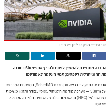
מטה אנבידיה בעמק הסיליקון. צילום יחצ
החברה מתחייבת להמשיך לפתח ולהפיץ את Slurm כתוכנה
פתוחה ונייטרלית לספקים; תנאי העסקה לא פורסמו
אנבידיה הודיעה כי רכשה את חברת SchedMD, המפתחת המרכזית
של Slurm — מערכת קוד פתוח לניהול עומסי עבודה ותזמון משימות
במחשבי־על (HPC) ובאשכולות בינה מלאכותית. תנאי העסקה לא
פורסמו.