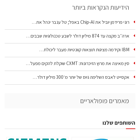
הידיעות הנקראות ביותר
רוני פרידמן יוביל את Chip‑AI באפל; טל ענבר ינהל את…
ארה״ב מקצה עד 874 מיליון דולר לשבע טכנולוגיות שבבים…
IBM וקידמה מציגות תוצאות קוונטיות מעבר ליכולת…
סין מאיצה את מרוץ הזיכרונות: CXMT שוקלת להקים מפעל…
אקסייט לאבס השלימה גיוס של יותר מ־300 מיליון דולר…
מאמרים פופולאריים
השותפים שלנו