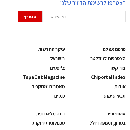
הצטרפו לרשימת הדיוור שלנו
פרסם אצלנו
עיקר החדשות
הצטרפות לניוזלטר
בישראל
צור קשר
צ'יפסים
TapeOut Magazine
Chiportal Index
אודות
מאמרים ומחקרים
תנאי שימוש
כנסים
אוטומוטיב
בינה מלאכותית
בטחון, תעופה וחלל
‫טכנולוגיות ירוקות‬