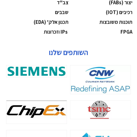
‫יצור (‪(FABs‬‬
‫צב"ד‬
‫רכיבים‬ (IOT)
‫שבבים‬
‫תוכנות משובצות‬
‫תכנון אלק' (‪(EDA‬‬
‫‪FPGA‬‬
‫ ‪וזכרונות IPs‬‬
השותפים שלנו