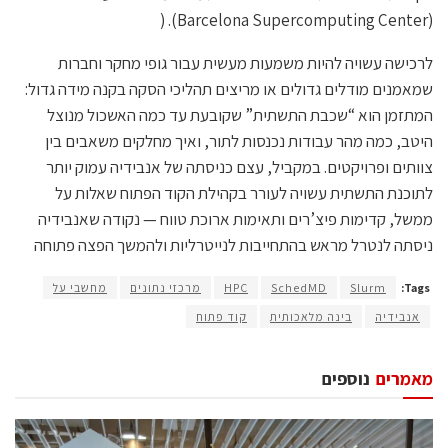
(Barcelona Supercomputing Center). (
לרכישה עשויה להיות משמעות מעשית עבור גופי מחקר וחברות
שמאמנים מודלים גדולים או מריצים תהליכי הסקה בקנה מידה גדול:
המתזמן הוא “שכבת התשתית” שקובעת עד כמה האשכול מנוצל
היטב, כמה מהר עבודות נכנסות לתור, ואיך מחלקים משאבים בין
צוותים ופרויקטים. במקביל, עצם כניסתה של אנבידיה עמוק יותר
לתוכנת התשתית עשויה לעורר בקהילת הקוד הפתוח שאלות על
ממשל, קדימות פיצ’רים ותאימות ארוכת טווח — נקודה שאנבידיה
ניסתה לנטרל מראש בהתחייבות לנייטרליות ולהמשך הפצה פתוחה
Tags:
Slurm
SchedMD
HPC
מרכזי נתונים
מחשבי על
אנבידיה
בינה מלאכותית
קוד פתוח
מאמרים
נוספים