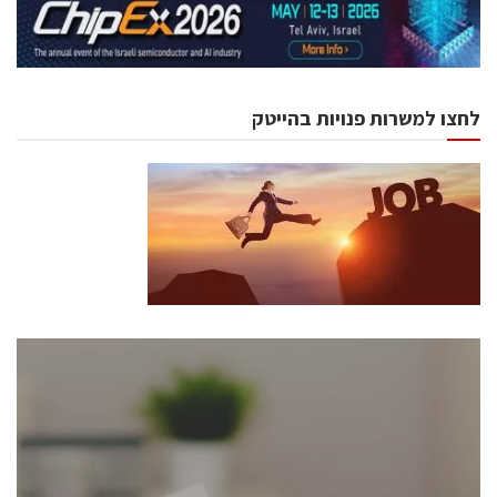
לחצו למשרות פנויות בהייטק
כנסים ואירועים
כנס ChipEx2026 יערך ב-12-13 במאי, 2026. הכנס מיועד