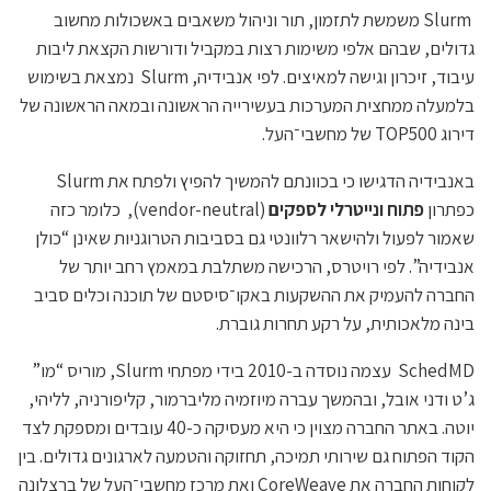
Slurm משמשת לתזמון, תור וניהול משאבים באשכולות מחשוב
גדולים, שבהם אלפי משימות רצות במקביל ודורשות הקצאת ליבות
עיבוד, זיכרון וגישה למאיצים. לפי אנבידיה, Slurm נמצאת בשימוש
בלמעלה ממחצית המערכות בעשירייה הראשונה ובמאה הראשונה של
דירוג TOP500 של מחשבי־העל.
באנבידיה הדגישו כי בכוונתם להמשיך להפיץ ולפתח את Slurm
כפתרון
פתוח ונייטרלי לספקים
(vendor-neutral), כלומר כזה
שאמור לפעול ולהישאר רלוונטי גם בסביבות הטרוגניות שאינן “כולן
אנבידיה”. לפי רויטרס, הרכישה משתלבת במאמץ רחב יותר של
החברה להעמיק את ההשקעות באקו־סיסטם של תוכנה וכלים סביב
בינה מלאכותית, על רקע תחרות גוברת.
SchedMD עצמה נוסדה ב-2010 בידי מפתחי Slurm, מוריס “מו”
ג’ט ודני אובל, ובהמשך עברה מיוזמיה מליברמור, קליפורניה, לליהי,
יוטה. באתר החברה מצוין כי היא מעסיקה כ-40 עובדים ומספקת לצד
הקוד הפתוח גם שירותי תמיכה, תחזוקה והטמעה לארגונים גדולים. בין
לקוחות החברה את CoreWeave ואת מרכז מחשבי־העל של ברצלונה