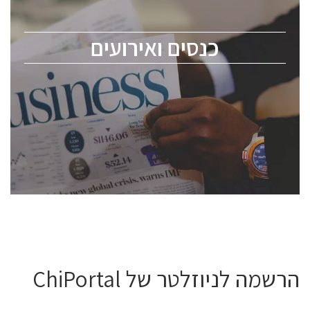
לכל העוסקים בתעשיית הסמיקונדקטור כולל מהנדסים,
מומחים מקצועיים ובכירים.
כנסים ואירועים
ChipEx2026 will be held on May 12-13, 2026. The
conference is intended for everyone involved in the
semiconductor industry, including engineers,
professional experts, and senior executives.
לחץ לפרטים
הרשמה לניוזלטר של ChiPortal