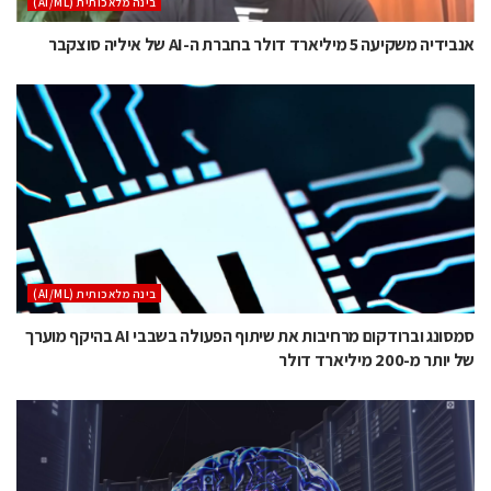
בינה מלאכותית (AI/ML)
אנבידיה משקיעה 5 מיליארד דולר בחברת ה-AI של איליה סוצקבר
בינה מלאכותית (AI/ML)
סמסונג וברודקום מרחיבות את שיתוף הפעולה בשבבי AI בהיקף מוערך
של יותר מ-200 מיליארד דולר