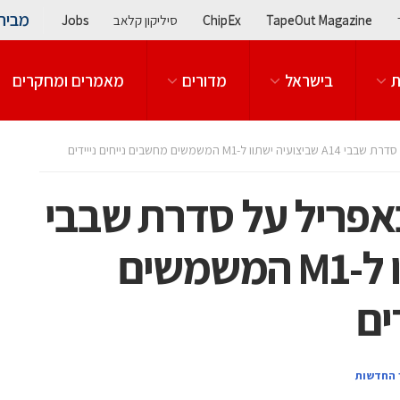
מבית
TapeOut Magazine
ChipEx
סיליקון קלאב
Jobs
ת
בישראל
מדורים
מאמרים ומחקרים
משים מחשבים נייחים נייידים
באפריל על סדרת שבבי
A14 שביצועיה ישתוו ל-M1 המשמשים
ים
 החדשות