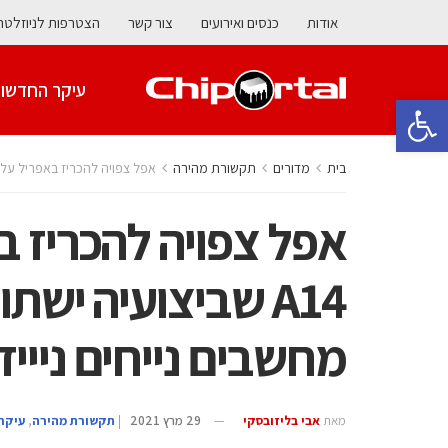
אודות
כנסים ואירועים
צור קשר
הצטרפות לניוזלטר
עיקר החדשו
פתח סרגל נגישות
בית
מדורים
תקשורת מהירה
אפל צפויה להכריז באפריל על סדרת שבבי A14 שביצועיה ישתוו ל-M1 המש
אפל צפויה להכריז 
מחשבים נייחים ניייד
מאת
אבי בליזובסקי
29 מרץ 2021
|
תקשורת מהירה
,
עיקר