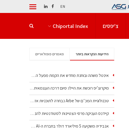
EN
צ'יפסים
Chiportal Index
הידיעות הנקראות ביותר
מאמרים פופולאריים
אינטל משהה ובוחנת מחדש את הקמת מפעל הענק שלה בקריית גת
מיקרוצ’יפ רוכשת את היילו: סיום דרכה העצמאית של אחת…
טכנולוגיית המכ״ם של Arbe נבחרה לתוכניות אזרחיות וביטחוניות
קיידנס העניקה פרסי הצטיינות לסטודנטיות להנדסת חשמל ופיזיקה
אנבידיה משקיעה 5 מיליארד דולר בחברת ה-AI של איליה סוצקבר