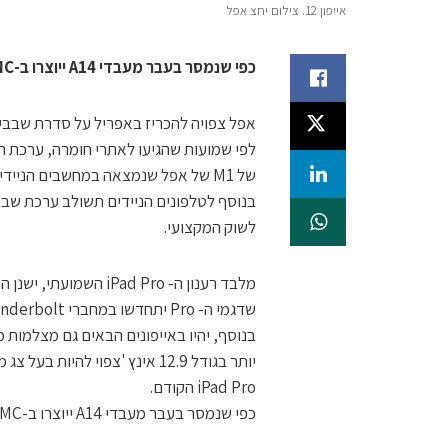
אייפון 12. צילום יחצ אפל
כפי שנמסר בעבר מעבדי A14 ייוצרו ב-TSMC, שהקדישה להם נפח ייצור גדול
לפי שמועות שהגיעו לאתרי חומרה, ערכת הש
של M1 של אפל שנמצאה במחשבים הניידים האחרונים של MacBook ובמחשב שולחני Mac mini.
לשוק המקצועי.
מלבד רענון ה- Pad Pro
שדגמי ה- Pro יתחדשו במחברי Thunderbolt לחיבור מהיר עם ציוד היקפי כמו צגים וכוננים קשיחים.
בנוסף, יהיו באייפונים הבאים גם מצלמות 
iPad Pro הקודם.
כפי שנמסר בעבר מעבדי A14 ייוצרו ב-TSMC, שהקדישה להם נפח ייצור גדול.