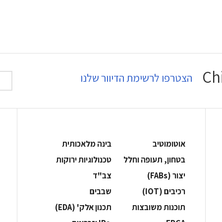
הצטרפו לרשימת הדיוור שלנו
אוטומוטיב
בינה מלאכותית
בטחון, תעופה וחלל
‫טכנולוגיות ירוקות‬
‫יצור (‪(FABs‬‬
‫צב"ד‬
‫רכיבים‬ (IOT)
‫שבבים‬
‫תוכנות משובצות‬
‫תכנון אלק' (‪(EDA‬‬