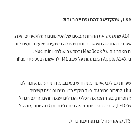
אפל צפויה להכריז באפריל על סדרת שבבי A14 שתשמש את הדורות הבאים של הטלפונים הסלולאריים שלה.
בבים החדשה תשאב תכונות ויהיו לה ביצועיםביצועים דומים לזו
בנוסף לטלפונים הניידים תשולב ערכת שבבי Apple A14X המבוססת על שבב M1, לראשונה במכשירי iPad
i השמועתי, ישנן השערות גם לגבי אייפד מיני חדש בעיצוב מודרני. יש גם אזכור לכך
משופרות, בעוד המראה הכללי והגדלים ישארו זהים. הדגם הגדול
יותר בגודל 12.9 אינץ 'צפוי להיות בעל צג מיני LED, שיהיה בהיר יותר ויהיה ביחס ניגודיות גבוה יותר מזה של