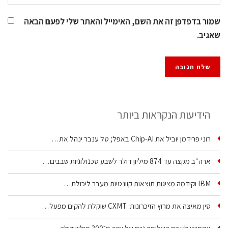
שמור בדפדפן זה את השם, האימייל והאתר שלי לפעם הבאה
שאגיב.
הידיעות הנקראות ביותר
רוני פרידמן יוביל את Chip‑AI באפל; טל ענבר ינהל את…
ארה״ב מקצה עד 874 מיליון דולר לשבע טכנולוגיות שבבים…
IBM וקידמה מציגות תוצאות קוונטיות מעבר ליכולת…
סין מאיצה את מרוץ הזיכרונות: CXMT שוקלת להקים מפעל…