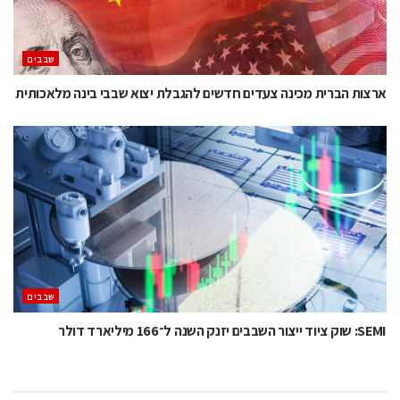
‫שבבים‬
ארצות הברית מכינה צעדים חדשים להגבלת יצוא שבבי בינה מלאכותית
‫שבבים‬
SEMI: שוק ציוד ייצור השבבים יזנק השנה ל־166 מיליארד דולר