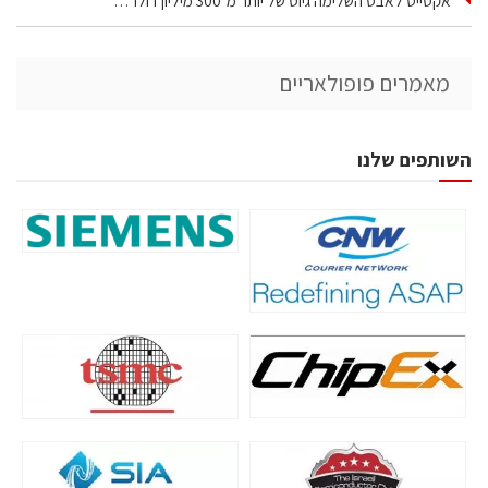
אקסייט לאבס השלימה גיוס של יותר מ־300 מיליון דולר…
מאמרים פופולאריים
השותפים שלנו