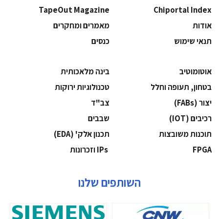
TapeOut Magazine
Chiportal Index
אודות
מאמרים ומחקרים
תנאי שימוש
כנסים
אוטומוטיב
בינה מלאכותית
בטחון, תעופה וחלל
‫טכנולוגיות ירוקות‬
‫יצור (‪(FABs‬‬
‫צב"ד‬
‫רכיבים‬ (IOT)
‫שבבים‬
‫תוכנות משובצות‬
‫תכנון אלק' (‪(EDA‬‬
‫‪FPGA‬‬
‫ ‪וזכרונות IPs‬‬
השותפים שלנו