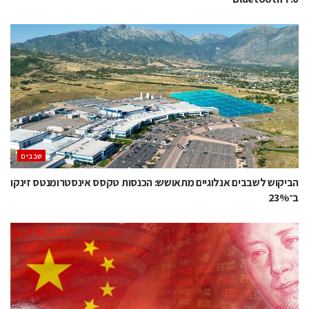
‫שבבים‬
הביקוש לשבבים אנלוגיים מתאושש: הכנסות טקסס אינסטרומנטס זינקו
ב־23%