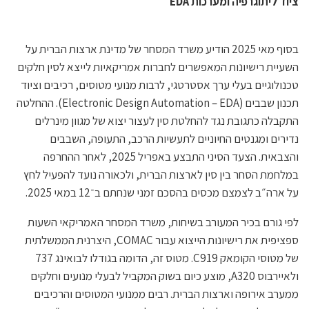
ציוד ליתוגרפיה ומערכות EDA
בסוף מאי 2025 הודיע משרד המסחר של מדינת ארצות הברית על
השעיית רישיונות המאפשרים לחברות אמריקאיות לייצא לסין חלקים
טכנולוגיים בעלי ערך אסטרטגי, לרבות מנועי מטוסים, רכיבים וציוד
תכנון שבבים (Electronic Design Automation – EDA). ההחלטה
התקבלה כתגובת נגד להחלטת סין לעצור יצוא של מגוון מינרלים
נדירים ומגנטים החיוניים לתעשיות הרכב, התעופה, השבבים
והצבאית. הצעד הסיני התבצע באפריל 2025, לאחר ההחרפה
במלחמת הסחר בין סין לארצות הברית, ולכאורה נועד להפעיל לחץ
על ארה״ב לצמצם מכסים בהסכם זמני שנחתם ב־12 במאי 2025.
לפי גורם בכיר המעורב בשיחות, משרד המסחר האמריקאי השעות
ספציפית את רישיונות הייצוא עבור COMAC, היצרנית הממשלתית
של מטוסי הקומאק C919. מטוס זה, הדומה בגודלו לבואינג 737
ולאיירבוס A320, מוצע כיום בשוק המקביל לבעלי מנועים וחלקים
ממערב אירופה וארצות הברית. רבים ממנועי המטוסים והרכיבים