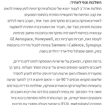
השלכות וצפי לעתיד:
החלטת ארה״ב לעצור ייצוא של טכנולוגיות קריטיות לסין עשויה להאט
את קצב הפיתוח של התעשייה הסינית בתחומי המנועים
לאווירונאוטיקה ובשבבים מתקדמים. מצד אחד, תעכב גישה לכלים
ותוכנות חיוניות; מצד שני, תגביר את המוטיבציה הסינית להשקעה
עצמאית בפיתוח ליתוגרפיה מתקדמת ובתוכנות מחשב פנימיות.
לעומת זאת, חברות מערביות כמו GE Aerospace, Honeywell,
Cadence, Synopsys ו־Siemens צפויות לסבול מירידה בהכנסות
בסין, תחום שמגלגל מיליארדי דולרים בשנה.
ברמת המקרו, המאבק על שרשרות האספקה למינרלים נדירים,
לשבבים ולמנועי מטוסים מאיים על יציבות הסחר העולמי. בתוך כך
מתעוררת השאלה האם ארצות הברית וסין יצליחו להגיע להסדר
שלשמו הוקפאו מכסים ל־90 יום — והאם תימצא דרך למזער פגיעה
בתעשיות האלקטרוניקה והאווירונאוטיקה, שתלויות הדדית בגורמים
משני צידי הסכסוך. סין צפויה לצמצם בהדרגה את ייבוא השבבים
והמנועים האמריקאיים, אך כעת נותרת תלות מסוימת ביבוא ציוד
מתקדם (EUV, metrology) ובשיתוף פעולה מחקרי עם מדינות