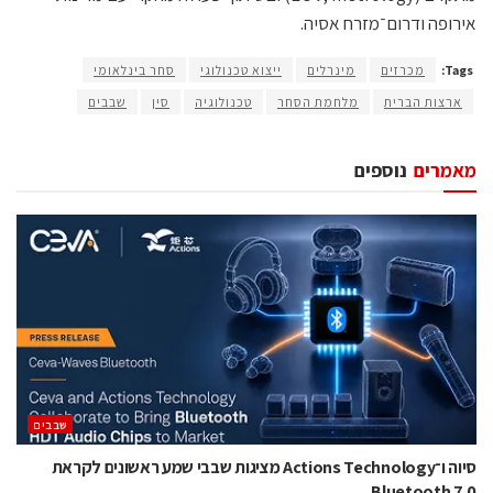
אירופה ודרום־מזרח אסיה.
Tags:
מכרזים
מינרלים
ייצוא טכנולוגי
סחר בינלאומי
ארצות הברית
מלחמת הסחר
טכנולוגיה
סין
שבבים
מאמרים
נוספים
‫שבבים‬
סיוה ו־Actions Technology מציגות שבבי שמע ראשונים לקראת
Bluetooth 7.0