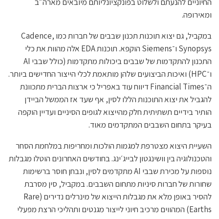
החיוניים להנעתם ולשלוט בפונקציונליותם מיובאים מארה״ב
ומאירופה.
במקביל, גם יצוא תוכנות תכנון שבבים של חברות כמו Cadence,
Synopsys ו־Siemens הוקפא. תוכנות EDA אלה מהוות את כלי
התכנון להתקדמות של שבבים ביכולות מתקדמות (כולל שבבי AI
ו־HPC) ואיכות הביצועים שלהן מותאמת לכלי הייצור החדישים ביותר.
ה־Financial Times דיווח עוד באפריל כי ארצות הברית מתכוונת
להגביל את יצוא התוכנות הללו לסין, אף שעד אז הממשל הביידן
הותיר בידיים תשתיתית חלק מהייצוא לגופים הסיניים ועדיין הוקפה
בעיקר בתחום השבבים המתקדמים מאוד.
השעיית היצוא מצטרפת למגמות הולכות ומחריפות במלחמת הסחר
והטכנולוגיה בין וושינגטון לבייג׳ינג. בחודשים האחרונים הוטלו מגבלות
נוספות על מכירת שבבי AI מתקדמים לסין, ונבחן חוסר ברשימות
שחורות של חברות סיניות מתחום השבבים. במקביל, סין מסרבת
להסיר באופן מלא את מגבלות הייצוא של מינרלים נדירים (Rare
Earths) המהווים מרכיב חיוני לייצור מגנטים ותהליכי הרצת מפעלי