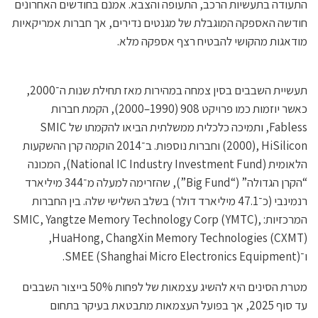
התעודה בתעשיות הרכב, התעופה והצבא. אמנם בחודשים האחרונים
חודשה האספקה המוגבלת של מגנטים נדירים, אך חברות אמריקאיות
מודאגות מהקושי להבטיח רצף אספקה מלא.
תעשיית השבבים בסין צמחה במהירות מאז תחילת שנות ה־2000,
כאשר יוזמות כמו פרויקט 908 (1990–2000), הקמת חברות
Fabless, ותמיכה כלכלית ממשלתית הביאו להקמתו של SMIC
(2000), HiSilicon וחברות נוספות. ב־2014 הוקמה קרן ההשקעות
הלאומית (National IC Industry Investment Fund), המכונה
“הקרן הגדולה” (“Big Fund”), שהזרימה למעלה מ־344 מיליארד
רנמינבי (כ־47.1 מיליארד דולר) בשלב השלישי שלה. בין החברות
המרכזיות: SMIC, Yangtze Memory Technology Corp (YMTC),
HuaHong, ChangXin Memory Technologies (CXMT),
ו־SMEE (Shanghai Micro Electronics Equipment).
מטרת הסינים היא להשיג עצמאות של לפחות 50% בייצור השבבים
עד סוף 2025, אך בפועל העצמאות מתבטאת בעיקר בתחום