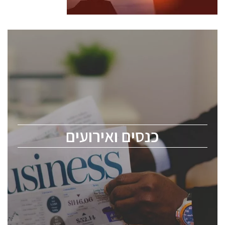
כנסים ואירועים
כנס ChipEx2026 יערך ב-12-13 במאי, 2026. הכנס מיועד
לכל העוסקים בתעשיית הסמיקונדקטור כולל מהנדסים,
מומחים מקצועיים ובכירים.
כנסים ואירועים
ChipEx2026 will be held on May 12-13, 2026. The
conference is intended for everyone involved in the
semiconductor industry, including engineers,
professional experts, and senior executives.
לחץ לפרטים