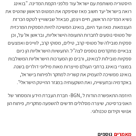
היסטוריה משותפת עם ישראל עוד מלפני הקמת המדינה. "בואינג
רואה בישראל יעד חשוב מאז שסיפקה את המטוס הראשון שהטיס את
נשיא המדינה הראשון, חיים ויצמן, מבאזל שבשווייץ לטקס הכרזת
העצמאות. מאז ועד היום, בואינג המשיכה להיות הספקית המרכזית
של מטוסי נוסעים לחברות התעופה הישראליות, ובראשן אל על, וכן
ספקית מובילה של מטוסי קרב, טילים, מסוקי קרב, לוויינים ואמצעים
צבאיים מתקדמים נוספים לצה"ל. התעשיות הישראליות הן כיום
ספקיות מובילות לבואינג, ורבים מן המערכות הישראליות המשולבות
במוצרי בואינג ברחבי העולם מייצרות מאות מיליוני דולרים בשנה.
בואינג ממשיכה להעמיק את קשריה למחקר ולפיתוח בישראל,
באקדמיה ובתעשייה, ואת השקעותיה במגזר ההייטק הישראלי".
היוזמה התאפשרה הודות ל ,BGN- חברת העברת הידע והמסחור של
האוניברסיטה, שיצרה מסלולים חדשים להשפעה מחקרית, פיתוח הון
אנושי וקידום טכנולוגי.
מאמרים
נוספים