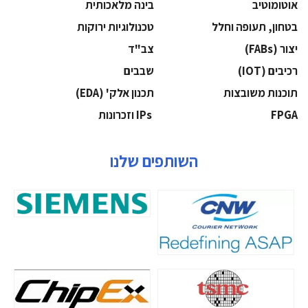
אוטומוטיב
בינה מלאכותית
בטחון, תעופה וחלל
‫טכנולוגיות ירוקות‬
‫יצור (‪(FABs‬‬
‫צב"ד‬
‫רכיבים‬ (IOT)
‫שבבים‬
‫תוכנות משובצות‬
‫תכנון אלק' (‪(EDA‬‬
‫‪FPGA‬‬
‫ ‪וזכרונות IPs‬‬
השותפים שלנו