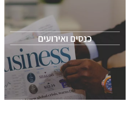
כנס ChipEx2026 יערך ב-12-13 במאי, 2026. הכנס מיועד
לכל העוסקים בתעשיית הסמיקונדקטור כולל מהנדסים,
מומחים מקצועיים ובכירים.
כנסים ואירועים
ChipEx2026 will be held on May 12-13, 2026. The
conference is intended for everyone involved in the
semiconductor industry, including engineers,
professional experts, and senior executives.
לחץ לפרטים