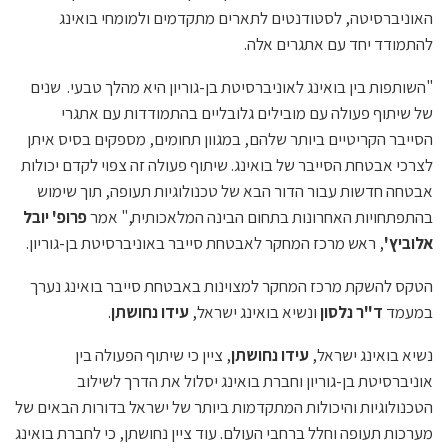
האוניברסיטה, לסטודנטים לתארים מתקדמים ולמומחי בואינג
להתמודד יחד עם אתגרים אלה.
"השותפות בין בואינג לאוניברסיטת בן-גוריון היא מהלך טבעי. שנים
של שיתוף פעולה עם מובילים גלובליים בהתמודדות עם אתגרי
הסייבר הקריטיים ביותר שלהם, במגוון תחומים, מספקים בסיס איתן
לצרכי אבטחת הסייבר של בואינג. שיתוף פעולה זה צפוי לקדם יכולות
אבטחה חדשות עבור הדור הבא של טכנולוגיות תעופה, תוך שימוש
בהתפתחויות האחרונות בתחום הבינה המלאכותית," אמר
פרופ'
יובל
אלוביץ'
, ראש מרכז המחקר לאבטחת סייבר באוניברסיטת בן-גוריון.
הטקס להשקת מרכז המחקר למצוינות באבטחת סייבר בואינג נערך
במעמד
ד"ר נלסון
ונשיא בואינג ישראל,
עידו נחושתן
.
נשיא בואינג ישראל,
עידו נחושתן
, ציין כי שיתוף הפעולה בין
אוניברסיטת בן-גוריון וחברת בואינג יסלול את הדרך לשילוב
הטכנולוגיות והיכולות המתקדמות ביותר של ישראל בדורות הבאים של
מערכות תעופה וחלל ברחבי העולם. עוד ציין נחושתן, כי לחברת בואינג