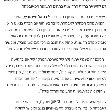
לנו להישאר בחזית החדשנות בתחום התעופה המאובטחת".
נשיא אוניברסיטת בן-גוריון בנגב,
פרופ' דניאל חיימוביץ,
אמר:
"הקמת מרכז המחקר לאבטחת סייבר בשיתוף עם חברת בואינג היא
אבן דרך חשובה עבור אוניברסיטת בן-גוריון בנגב. השותפות ממחישה
כיצד חיבור עמוק בין מחקר אקדמי פורץ דרך לבין תאגיד בינלאומי
מוביל מקדם חדשנות, מחזק את הנגב כמרכז טכנולוגי מוביל, ומכשיר
את הדור הבא של מומחי סייבר לטובת החברה הישראלית והעולמית".
" הסכם זה משקף את חוזקה של מערכת המחקר של אוניברסיטת
בן-גוריון ואת המנהיגות הגלובלית שלה בתחום אבטחת הסייבר, בינה
מלאכותית וטכנולוגיות קשורות", אמר
פרופ' דן בלומברג
, סגן נשיא
לפיתוח אזורי ותעשייתי באוניברסיטת בן-גוריון. "יחד עם חברת
בואינג, נחקור את חזית הסייבר-אווירונאוטיקה ונפתח יכולות חדשות
שיחזקו את כל תעשיית התעופה והחלל כולה ".
שיתוף הפעולה יפעל במסגרת Cyber@BGU, מרכז המצוינות
לאבטחת סייבר של אוניברסיטת בן-גוריון בנגב ויאפשר לחוקרי