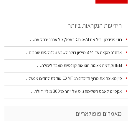
הידיעות הנקראות ביותר
רוני פרידמן יוביל את Chip‑AI באפל; טל ענבר ינהל את…
ארה״ב מקצה עד 874 מיליון דולר לשבע טכנולוגיות שבבים…
IBM וקידמה מציגות תוצאות קוונטיות מעבר ליכולת…
סין מאיצה את מרוץ הזיכרונות: CXMT שוקלת להקים מפעל…
אקסייט לאבס השלימה גיוס של יותר מ־300 מיליון דולר…
מאמרים פופולאריים