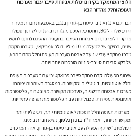
חלוצי המתמקד בקידום יכולות אבטחת סייבר עבור מערכות
תעופה וחלל מהדור הבא
חברת בואינג ואוניברסיטת בן-גוריון בנגב, באמצעות חברת מסחור
הידע שלה- BGN, חתמו על הסכם מסגרת רב-שנתי לשיתוף פעולה
מחקרי חלוצי בתחום אבטחת הסייבר בתעופה. ההסכם נחתם לחמש
שנים, בהיקף של למעלה מ-10 מיליון דולר אמריקאי, ומטרתו הקמת
מרכז מחקר ייעודי שנועד לאבטח מערכות תעופה וחלל מהדור הבא,
על רקע סביבות סייבר-פיזיות מורכבות יותר ויותר.
שיתוף הפעולה יקדם מחקר סייבר פרואקטיבי עבור מערכות תעופה
וחלל אוטונומיות, דיגיטליות ומקושרות. במסגרת השותפות יפותחו
מערכות אבטחה חדשניות, מערכות תקשורת מאובטחות, פלטפורמות
אוטונומיות עמידות וטכנולוגיות עבור פלטפורמות תעופה עתידיות.
"מערכות תעופה וחלל הופכות לאוטונומיות יותר, דיגיטליות יותר
ומקושרות יותר," אמר
ד"ר ברנדן נלסון
, נשיא חברת בואינג
העולמית. "שיתוף הפעולה עם אוניברסיטת בן-גוריון, אחד המרכזים
המובילים בעולם בתחום אבטחת הסייבר וההנדסה המתקדמת, מסייע