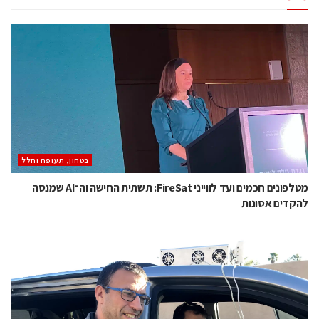
בטחון, תעופה וחלל
מטלפונים חכמים ועד לווייני FireSat: תשתית החישה וה־AI שמנסה
להקדים אסונות