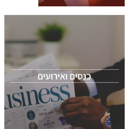
כנסים ואירועים
כנס ChipEx2026 יערך ב-12-13 במאי, 2026. הכנס מיועד
לכל העוסקים בתעשיית הסמיקונדקטור כולל מהנדסים,
מומחים מקצועיים ובכירים.
כנסים ואירועים
ChipEx2026 will be held on May 12-13, 2026. The
conference is intended for everyone involved in the
semiconductor industry, including engineers,
professional experts, and senior executives.
לחץ לפרטים