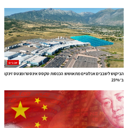
‫שבבים‬
הביקוש לשבבים אנלוגיים מתאושש: הכנסות טקסס אינסטרומנטס זינקו
ב־23%