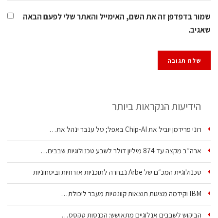
שמור בדפדפן זה את השם, האימייל והאתר שלי לפעם הבאה
שאגיב.
הידיעות הנקראות ביותר
רוני פרידמן יוביל את Chip‑AI באפל; טל ענבר ינהל את…
ארה״ב מקצה עד 874 מיליון דולר לשבע טכנולוגיות שבבים…
טכנולוגיית המכ״ם של Arbe נבחרה לתוכניות אזרחיות וביטחוניות
IBM וקידמה מציגות תוצאות קוונטיות מעבר ליכולת…
הביקוש לשבבים אנלוגיים מתאושש: הכנסות טקסס…