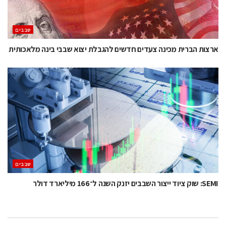
‫שבבים‬
ארצות הברית מכינה צעדים חדשים להגבלת יצוא שבבי בינה מלאכותית
‫שבבים‬
SEMI: שוק ציוד ייצור השבבים יזנק השנה ל־166 מיליארד דולר