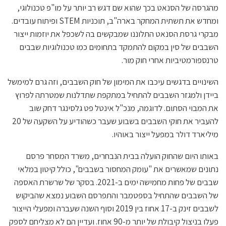
מהגרסה של הסנאט בכך שהוא שם דגש רב יותר על מו"פ טכנולוגי,
ומחדש את תשתית המחקר בארה"ב, תוכניות STEM ופיתוח עובדים.
מבקרי גרסת הסנאט התלוננו שמבקשים בה לשכפל את יוזמות ייצור
השבבים של סין במקום להתמקד בתחומים כמו טכנולוגיות שבבים
טרנספורמטיביות אחרי חוק מור.
השינויים בדגשים עיכבו את המימון של חוק השבבים, וזה גרם למימשל
ביידן ולמגזר השבבים להתחיל במתקפת שתדלנות שמטרתה לפרוץ
את המבוי הסתום. לדוגמה, מנכ"ל אינטל פט גלסינגר דחק שוב
להעביר את חוקי השבבים בשבוע שעבר כשהודיע על השקעה של 20
מיליארד דולר במפעל ייצור באוהיו.
באותו היום שהחוק הועלה בבית הנבחרים, משרד המסחר פרסם
נתונים שמאשרים את "עומק המחסור בשבבים", כולל קיטון במלאי
שבבים של פחות מחמישה ימים ב-2021. בסקר של שרשרת האספה
של השבבים שהתחיל בספטמבר והתפרסם השבוע נמצא שהביקוש
לשבבים זינק ב-17 אחוז בין 2019 וסוף השנה שעברה ומפעלי הייצור
פעלו בניצול קיבולת של יותר מ-90 אחוז. ועדיין הם לא מצליחם לספק