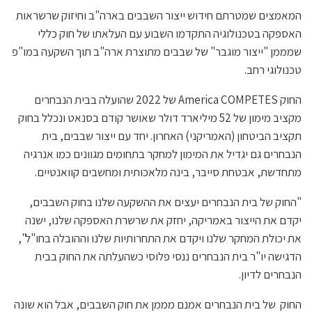
המאמצים שמטרתם חידוש ייצור השבבים בארה"ב וחיזוק שרשראות
האספקה בטכנולוגיה התקדמו השבוע עם העלאתו של חוק כללי
שמממן "ייצור מוגבר" של שבבים מתוצרת ארה"ב תוך השקעה במו"פ
טכנולוגי רחב.
החוק America COMPETES של 2022 שהועלה בבית הנבחרים
מקציב מימון של 52 מיליארד דולר שאושר קודם בסנאט ונכלל בחוק
תקציב הביטחון (האמריקני) האחרון. יחד עם ייצור שבבים, בית
הנבחרים גם יגדיל את המימון למחקר בתחומים מגוונים כמו אנרגיה
מתחדשת, אבטחת סייבר, בינה מלאכותית ומחשבים קוואנטיים.
"החוק של בית הנבחרים יעצים את ההשקעה שלנו בחוק השבבים,
יקדם את הייצור באמריקה, יחזק את שרשרת האספקה שלנו, ישנה
את יכולת המחקר שלנו ויקדם את התחרותיות שלנו וההובלה בחו"ל",
הדגישה יו"ר בית הנבחרים ננסי פלוסי כשהעלתה את החוק בבית
הנבחרים לדיון.
החוק של בית הנבחרים אמנם מממן את חוק השבבים, אבל הוא שונה