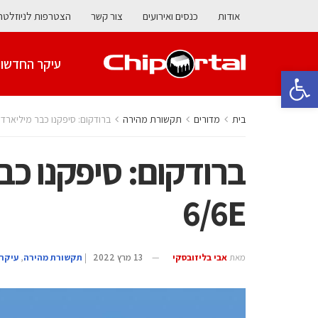
אודות
כנסים ואירועים
צור קשר
הצטרפות לניוזלטר
עיקר החדשו
פתח סרגל נגישות
בית
מדורים
תקשורת מהירה
ברודקום: סיפקנו כבר מיליארד שבבי /6E
6/6E
מאת
אבי בליזובסקי
13 מרץ 2022
|
תקשורת מהירה
,
עיקר