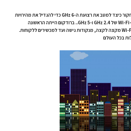
כבר ב-2016 המהנדסים שלה התחילו לחקור כיצד למטב את רצועת ה-6 GHz כדי להגדיל את מהירויות
החיבור ולשפר את הקיבולת, בהשוואה ל-Wi-Fi של 2.4 GHz ו-5 GHz.. ברודקום הייתה הראשונה
שסיפקה סביבה כוללת של פתרונות Wi-Fi 6E מקצה לקצה, מנקודות גישה ועד למכשירים ללקוחות.
ות בכל העולם