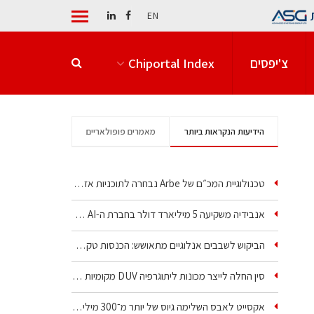
EN
צ'יפסים
Chiportal Index
הידיעות הנקראות ביותר
מאמרים פופולאריים
טכנולוגיית המכ״ם של Arbe נבחרה לתוכניות אזרחיות וביטחוניות
אנבידיה משקיעה 5 מיליארד דולר בחברת ה-AI של איליה סוצקבר
הביקוש לשבבים אנלוגיים מתאושש: הכנסות טקסס…
סין החלה לייצר מכונות ליתוגרפיה DUV מקומיות בטבילה
אקסייט לאבס השלימה גיוס של יותר מ־300 מיליון דולר…