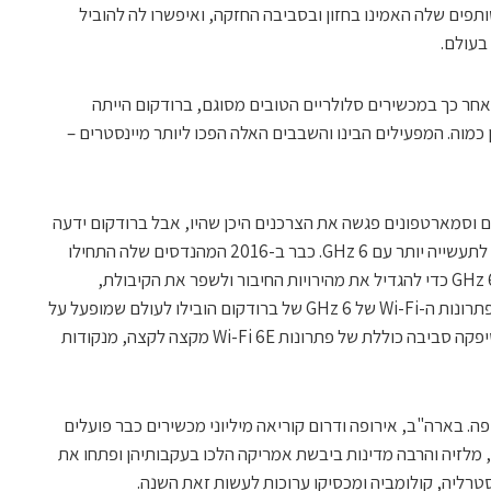
פים שלה האמינו בחזון ובסביבה החזקה, ואיפשרו לה להוביל
ארגונים ואחר כך במכשירים סלולריים הטובים מסוגם, ברודקום הייתה
מוה. המפעילים הבינו והשבבים האלה הפכו ליותר מיינסטרים –
ם וסמארטפונים פגשה את הצרכנים היכן שהיו, אבל ברודקום ידעה
שהפתרונות האלחוטיים שלה יכולים להביא לתעשייה יותר עם 6 GHz. כבר ב-2016 המהנדסים שלה התחילו
לחקור איך הם יכולים למטב את רצועת ה-6 GHz כדי להגדיל את מהירויות החיבור ולשפר את הקיבולת,
בהשוואה ל-Wi-Fi של 2.4 GHz ו-5 GHz., פתרונות ה-Wi-Fi של 6 GHz של ברודקום הובילו לעולם שמופעל על
ידי Wi-Fi 6E. ברודקום הייתה הראשונה שסיפקה סביבה כוללת של פתרונות Wi-Fi 6E מקצה לקצה, מנקודות
 ממשיך לצבור תנופה. בארה"ב, אירופה ודרום קוריאה מיליוני מכשירים כבר פועלים
רויות, מלזיה והרבה מדינות ביבשת אמריקה הלכו בעקבותיהן ופתחו את