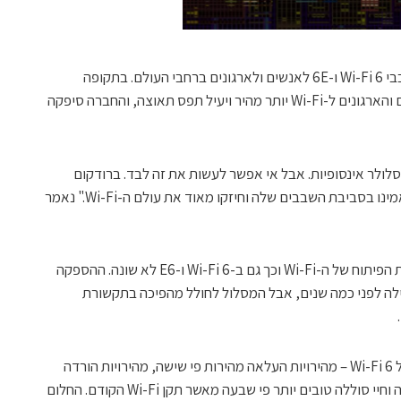
ברודקום הודיעה שהיא סיפקה מיליארד שבבי Wi-Fi 6 ו-6E לאנשים ולארגונים ברחבי העולם. בתקופה
המקבילה בשנה שעברה הרעב של הצרכנים והארגונים ל-Wi-Fi יותר מהיר ויעיל תפס תאוצה, והחברה סיפקה
לולר אינסופיות. אבל אי אפשר לעשות את זה לבד. ברודקום
אסירת תודה ללקוחות ולשותפים שלה שהאמינו בסביבת השבבים שלה וחיזקו מאוד את עולם ה-Wi-Fi." נאמר
בעשורים האחרונים ברודקום נמצאת בחזית הפיתוח של ה-Wi-Fi וכך גם ב-Wi-Fi 6 ו-E6 לא שונה. ההספקה
הראשונה של שבבי Wi-Fi 6 התחילה לפני כמה שנים, אבל המסלול לחולל מהפיכה בתקשורת
ב-2017 ברודקום דיברה על האפשרויות של Wi-Fi 6 – מהירויות העלאה מהירות פי שישה, מהירויות הורדה
מהירות פי ארבעה, כיסוי טוב יותר פי ארבעה וחיי סוללה טובים יותר פי שבעה מאשר תקן Wi-Fi הקודם. החלום