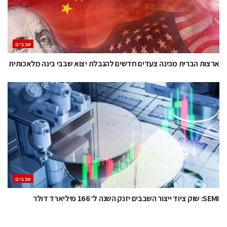
‫שבבים‬
ארצות הברית מכינה צעדים חדשים להגבלת יצוא שבבי בינה מלאכותית
‫שבבים‬
SEMI: שוק ציוד ייצור השבבים יזנק השנה ל־166 מיליארד דולר