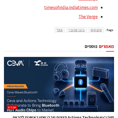
timesofindia.indiatimes.com
The Verge
Tags:
טים קוק
ג'וני סרוג'י
אפל
מאמרים
נוספים
‫שבבים‬
סיוה ו־Actions Technology מציגות שבבי שמע ראשונים לקראת