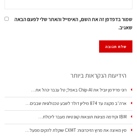
שמור בדפדפן זה את השם, האימייל והאתר שלי לפעם הבאה
שאגיב.
הידיעות הנקראות ביותר
רוני פרידמן יוביל את Chip‑AI באפל; טל ענבר ינהל את…
ארה״ב מקצה עד 874 מיליון דולר לשבע טכנולוגיות שבבים…
IBM וקידמה מציגות תוצאות קוונטיות מעבר ליכולת…
סין מאיצה את מרוץ הזיכרונות: CXMT שוקלת להקים מפעל…