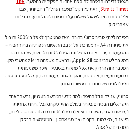
תגמול נדיבה והבטחה לתוספת אחריות תפקידית בהמשך. (
The
Straits Times
) זאת על רקע "משבר הנהלה" רחב יותר, שבו
אנליסטים החלו לשאול שאלות על רציפות הניהול והיערכות ליום
שאחרי קוק.
הסיבה ללחץ סביב סרוג׳י ברורה: מאז שהצטרף לאפל ב־2008 והוביל
את פיתוח ה־A4 – המערכת־על־שבב הראשונה שפותחה בתוך הבית –
הוא עומד במרכז אחת ההצלחות הטכנולוגיות הגדולות של החברה:
המעבר לשבבי Apple Silicon, ובראשם משפחת ה־M למחשבי מק.
המעבר הזה הרחיק את אפל מתלות באינטל, שיפר משמעותית
ביצועים ויעילות אנרגטית, והפך לאחד מעמודי התווך של האסטרטגיה
הטכנולוגית של החברה בעשור האחרון.
סרוג׳י, שנולד וגדל בחיפה ולמד מדעי המחשב בטכניון, נחשב לאחד
הישראלים הבכירים ביותר בעולם ההיי־טק הגלובלי. תחת אחריותו
נמצאים לא רק השבבים אלא גם טכנולוגיות ליבה נוספות – סוללות,
חיישנים, מצלמות, בקרים ואמצעי אחסון – המוטמעים בכל קו
המוצרים של אפל.