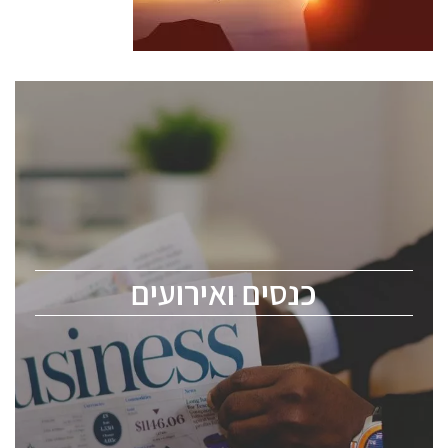
כנסים ואירועים
כנס ChipEx2026 יערך ב-12-13 במאי, 2026. הכנס מיועד
לכל העוסקים בתעשיית הסמיקונדקטור כולל מהנדסים,
מומחים מקצועיים ובכירים.
כנסים ואירועים
ChipEx2026 will be held on May 12-13, 2026. The
conference is intended for everyone involved in the
semiconductor industry, including engineers,
professional experts, and senior executives.