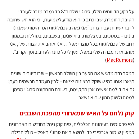
על רקע הדיווחים הללו, סרוג׳י שלח ב־8 בדצמבר מזכר לעובדי
חטיבת החומרה, שבו כתב כי הוא מודע לשמועות, וכי הוא חש שחובה
לדבר ישירות עם הצוות: "אני גאה בטכנולוגיות המדהימות שאנחנו
בונים – במסכים, במצלמות, בחיישנים, בשבבים, בסוללות ובמגוון
רחב של טכנולוגיות בכל מוצרי אפל… אני אוהב את הצוות שלי, אני
אוהב את העבודה שלי באפל, ואין לי כל כוונה לעזוב בזמן הקרוב".
)
MacRumors
(
המסר הזה מדגיש את הפער בין השלב הראשון – שבו דיווחים שונים
תיארו אותו כמי ששוקל ברצינות יציאה – לבין העמדה הרשמית כעת:
גם אם דילמה אישית אכן התקיימה, בשורה התחתונה סרוג׳י מסמן
למטה ולשוק ההון שהוא נשאר.
קוק נלחם על האיש שמאחורי מהפכת השבבים
לפי פרסומים בעיתונות הכלכלית, טים קוק ניהל בחודשים האחרונים
קמפיין שימור אגרסיבי כדי להשאיר את סרוג׳י באפל – כולל חבילת