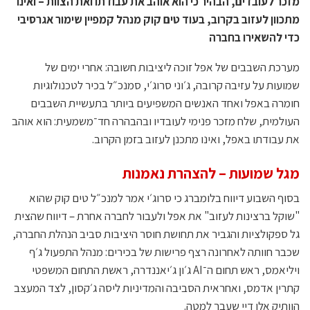
מזכר לעובדים, הבהיר כי הוא אוהב את עבודתו ואת הצוות – ואינו
מתכוון לעזוב בקרוב, בעוד טים קוק מנהל קמפיין שימור אגרסיבי
כדי להשאירו בחברה
מערכת השבבים של אפל זוכה ליציבות חשובה: אחרי ימים של
שמועות על עזיבה קרובה, ג׳וני סרוג׳י, סמנכ״ל בכיר לטכנולוגיות
חומרה באפל ואחד האנשים המשפיעים ביותר בתעשיית השבבים
העולמית, שלח מזכר פנימי לעובדיו ובהבהרה חד־משמעית: הוא אוהב
את עבודתו באפל, ואינו מתכנן לעזוב בזמן הקרוב.
מגל שמועות – להצהרת נאמנות
בסוף השבוע דיווח בלומברג כי סרוג׳י אמר למנכ״ל טים קוק שהוא
"שוקל ברצינות לעזוב" את אפל ולעבור לחברה אחרת – דיווח שהצית
גל ספקולציות והגביר את תחושת חוסר היציבות סביב הנהלת החברה,
שכבר חוותה לאחרונה רצף פרישות של בכירים: מנהל התפעול ג׳ף
ויליאמס, ראש תחום ה־AI ג׳ון ג׳יאננדרה, ראשת התחום המשפטי
קתרין אדמס, ואחראית הסביבה והמדיניות ליסה ג׳קסון, לצד המעצב
הוותיק אלן דַיי שעבר למטה.