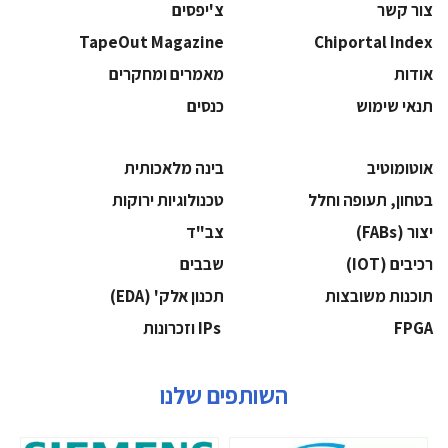
צור קשר
צ'יפסים
TapeOut Magazine
Chiportal Index
אודות
מאמרים ומחקרים
תנאי שימוש
כנסים
אוטומוטיב
בינה מלאכותית
בטחון, תעופה וחלל
‫טכנולוגיות ירוקות‬
‫יצור (‪(FABs‬‬
‫צב"ד‬
‫רכיבים‬ (IOT)
‫שבבים‬
‫תוכנות משובצות‬
‫תכנון אלק' (‪(EDA‬‬
‫‪FPGA‬‬
‫ ‪וזכרונות IPs‬‬
השותפים שלנו