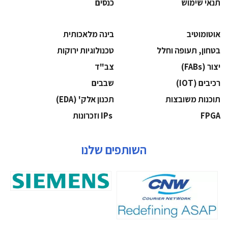
תנאי שימוש
כנסים
אוטומוטיב
בינה מלאכותית
בטחון, תעופה וחלל
‫טכנולוגיות ירוקות‬
‫יצור (‪(FABs‬‬
‫צב"ד‬
‫רכיבים‬ (IOT)
‫שבבים‬
‫תוכנות משובצות‬
‫תכנון אלק' (‪(EDA‬‬
‫‪FPGA‬‬
‫ ‪וזכרונות IPs‬‬
השותפים שלנו