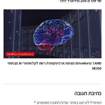
של יותר מ-200 מיליארד דולר
בינה מלאכותית (AI/ML)
AMD ו־DriveNets מציגות ארכיטקטורת רשת לקלאסטרי AI מבוססי
MI350
כתיבת תגובה
האימייל לא יוצג באתר.
שדות החובה מסומנים
*