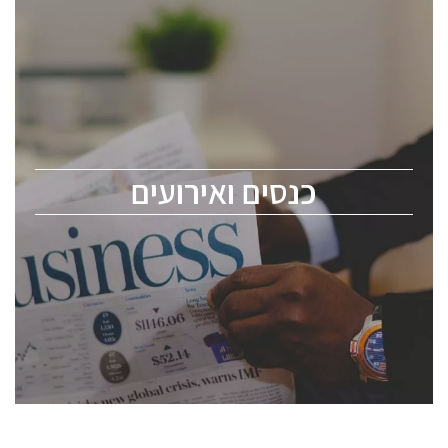
כנסים ואירועים
כנס ChipEx2026 יערך ב-12-13 במאי, 2026. הכנס מיועד
לכל העוסקים בתעשיית הסמיקונדקטור כולל מהנדסים,
מומחים מקצועיים ובכירים.
כנסים ואירועים
ChipEx2026 will be held on May 12-13, 2026. The
conference is intended for everyone involved in the
semiconductor industry, including engineers,
professional experts, and senior executives.
לחץ לפרטים