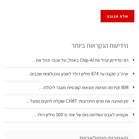
הידיעות הנקראות ביותר
רוני פרידמן יוביל את Chip‑AI באפל; טל ענבר ינהל את…
ארה״ב מקצה עד 874 מיליון דולר לשבע טכנולוגיות שבבים…
IBM וקידמה מציגות תוצאות קוונטיות מעבר ליכולת…
סין מאיצה את מרוץ הזיכרונות: CXMT שוקלת להקים מפעל…
אקסייט לאבס השלימה גיוס של יותר מ־300 מיליון דולר…
מאמרים פופולאריים