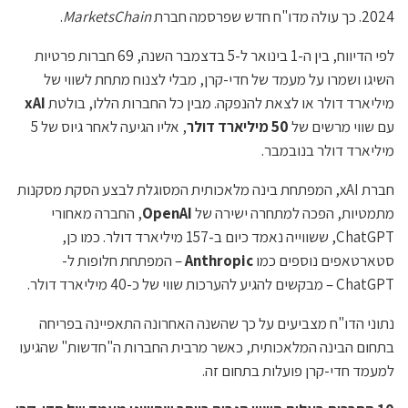
2024. כך עולה מדו"ח חדש שפרסמה חברת
MarketsChain
.
לפי הדיווח, בין ה-1 בינואר ל-5 בדצמבר השנה, 69 חברות פרטיות
השיגו ושמרו על מעמד של חדי-קרן, מבלי לצנוח מתחת לשווי של
מיליארד דולר או לצאת להנפקה. מבין כל החברות הללו, בולטת
xAI
עם שווי מרשים של
50 מיליארד דולר
, אליו הגיעה לאחר גיוס של 5
מיליארד דולר בנובמבר.
חברת xAI, המפתחת בינה מלאכותית המסוגלת לבצע הסקת מסקנות
מתמטיות, הפכה למתחרה ישירה של
OpenAI
, החברה מאחורי
ChatGPT, ששווייה נאמד כיום ב-157 מיליארד דולר. כמו כן,
סטארטאפים נוספים כמו
Anthropic
– המפתחת חלופות ל-
ChatGPT – מבקשים להגיע להערכות שווי של כ-40 מיליארד דולר.
נתוני הדו"ח מצביעים על כך שהשנה האחרונה התאפיינה בפריחה
בתחום הבינה המלאכותית, כאשר מרבית החברות ה"חדשות" שהגיעו
למעמד חדי-קרן פועלות בתחום זה.