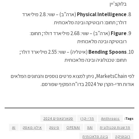
בלוקצ'יין
Physical Intelligence
(ארה"ב) – שווי: 2.8 מיליארד
דולר; תחום: רובוטיקה ובינה מלאכותית
Figure
(ארה"ב) – שווי: 2.68 מיליארד דולר; תחום:
רובוטיקה ובינה מלאכותית
Bending Spoons
(איטליה) – שווי: 2.55 מיליארד דולר;
תחום: טכנולוגיה ובינה מלאכותית
לפי MarketsChain, ניתן למצוא פרטים נוספים והנתונים המלאים
אודות חדי-הקרן של 2024 בדו"ח המקיף שפורסם.
Tags:
Anthropic
חדי-קרן
סטארטאפים 2024
חדשנות טכנולוגית
XAI
OPENAI
פינטק
אילון מאסק
AI
רובוטיקה
בינה מלאכותית